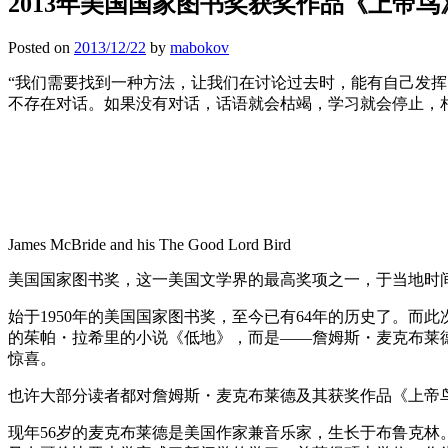
2013年美国国家图书奖获奖作品《上帝鸟
Posted on
2013/12/22
by
mabokov
“我们需要找到一种方法，让我们在讨论过去时，能有自己发
不存在对话。如果没有对话，话语就会枯竭，学习就会停止，
James McBride and his The Good Lord Bird
美国国家图书奖，这一美国文学界的最高奖项之一，于当地时间
始于1950年的美国国家图书奖，至今已有64年的历史了。
的茱帕・拉希里的小说《低地》，而是——詹姆斯・麦克布莱
惊喜。
也许大部分读者都对詹姆斯・麦克布莱德及其获奖作品《上帝
现年56岁的麦克布莱德是美国作家兼音乐家，生长于布鲁克林