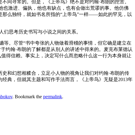
是不同寻常的。但是，《上帝鸟》绝不是对约翰·布朗的挖苦。
，他也激进、偏执，他也有缺点，也有会做出荒谬的事。他仿佛
那么独特，就如书名所指的“上帝鸟”一样——如此的罕见，以
人们思考历史书写与小说之间的关系。
镳等。尽管“书中夸张的人物做着滑稽的事情，但它确是建立在
对于约翰·布朗的了解都是从别人的讲述中得来的。麦克布莱德认
么值得信赖。事实上，决定写什么而忽略什么这一行为本身就让
历史和幻想相糅合，立足小人物的视角让我们对约翰·布朗的传
经典，但就其主题和写作手法而言，《上帝鸟》无疑是2013年
bokov
. Bookmark the
permalink
.