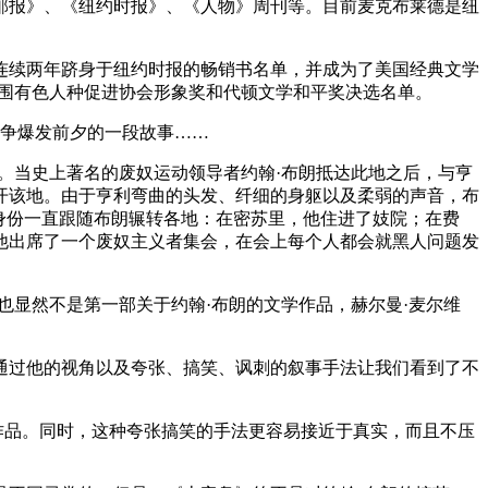
邮报》、《纽约时报》、《人物》周刊等。目前麦克布莱德是纽
，连续两年跻身于纽约时报的畅销书名单，并成为了美国经典文学
入围有色人种促进协会形象奖和代顿文学和平奖决选名单。
战争爆发前夕的一段故事……
奴。当史上著名的废奴运动领导者约翰·布朗抵达此地之后，与亨
开该地。由于亨利弯曲的头发、纤细的身躯以及柔弱的声音，布
身份一直跟随布朗辗转各地：在密苏里，他住进了妓院；在费
他出席了一个废奴主义者集会，在会上每个人都会就黑人问题发
也显然不是第一部关于约翰·布朗的文学作品，赫尔曼·麦尔维
通过他的视角以及夸张、搞笑、讽刺的叙事手法让我们看到了不
作品。同时，这种夸张搞笑的手法更容易接近于真实，而且不压