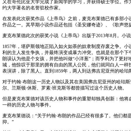
又在哥伦比亚大学完成了新闻学的学习，并获得硕士学位。作
约大学著名的名誉驻校作家。
在发表此次获奖作品《上帝鸟》之前，麦克布莱德已有多部小说
作品之一。其早期小说作品还包括《圣安娜奇迹》、《歌声悠
麦克布莱德此次的获奖小说《上帝鸟》出版于2013年8月。
1857年，堪萨斯领地正陷入如火如荼的奴隶制度存废之争。
利的主人发生争执，并最终演变成暴力冲突。也就是在那个下
朗误认为他是个女孩，并把他叫做“小洋葱”；而亨利为了更
城，他惊叹于那里的拥有自由的黑人公民，他们就同白人一样
表演讲，除了黑人。直到1859年，两人到达弗吉尼亚州的哈
对于约翰·布朗这一历史人物以及其在美国弗吉尼亚州的哈珀斯
尔、兰斯顿·休斯、罗素·班克斯等都曾描写过这个历史人物。
但是麦克布莱德对该历史人物和事件的重塑却独具创新：他将
一样的历史人物与事件。
麦克布莱德说：“关于约翰·布朗的作品已经有很多了。他们
抑。”