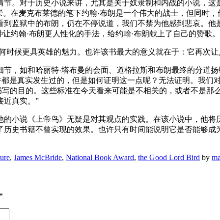
情节。对于历史小说来讲，尤其是关于奴隶制和内战的小说，这
崇。在麦克布莱德的笔下约翰·布朗是一个伟大的战士，但同时
看到监狱中的布朗，仍在不停说道，我们不禁为他感到悲哀。他是
种让约翰·布朗更人性化的手法，给约翰·布朗献上了自己的赞歌。
任何时候更具英雄的魅力。也许该书最大的意义就在于：它再次让
细节，如和哈丽特·塔布曼的会面、道格拉斯和布朗最终的分道扬
件都是真实发生过的，但是如何证明这一点呢？无法证明。我们
们书写的目的。这些标准在今天看来可能是不相关的，或者不是那
接近真实。”
他的小说《上帝鸟》无疑是对其观点的实践。在该小说中，他将
历史书籍不曾实现的效果。也许只有时间能说明它是否能够成为
ure
,
James McBride
,
National Book Award
,
the Good Lord Bird
by
ma
*