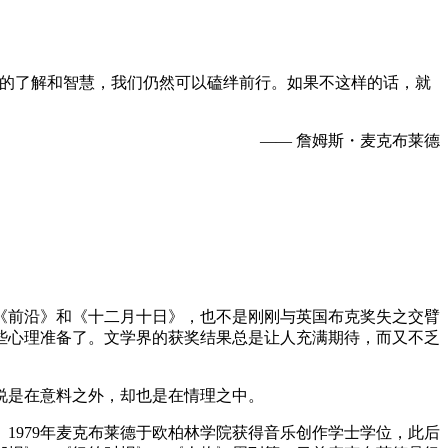
够的了解和智慧，我们仍然可以磕绊前行。如果不这样的话，就
—— 詹姆斯・麦克布莱德
：《前沿》和《十二月十日》，也不是刚刚与英国布克奖失之交臂
些心理准备了。文学界的获奖结果总是让人充满期待，而又不乏
说是在意料之外，却也是在情理之中。
1979年麦克布莱德于欧柏林学院获得音乐创作学士学位，此后