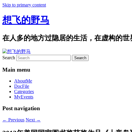
Skip to primary content
想飞的野马
在人多的地方过隐居的生活，在虚构的世
Search
Main menu
AboutMe
DocFile
Categories
MyEvents
Post navigation
←
Previous
Next
→