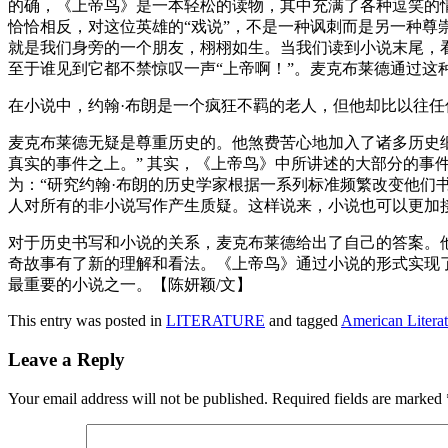
的确，《上帝鸟》是一本轻松的读物，其中充满了各种逗笑的
恰恰相反，对这位英雄的“戏说”，不是一种讽刺而是另一种尊
就是我们身旁的一个朋友，栩栩如生。当我们读到小说末尾，
至于谁见到它都不禁惊叹一声“上帝啊！”。麦克布莱德通过这
在小说中，约翰·布朗是一个疯狂不羁的老人，但他却比以往
麦克布莱德无疑是尊重历史的。他煞费苦心地加入了诸多历史
真实的事件之上。” 其实，《上帝鸟》中所讲述的大部分的事
为：“研究约翰·布朗的历史学家根据一系列标准频繁改变他
人对所有的非小说写作产生质疑。这样说来，小说也可以更加
对于历史书写和小说的关系，麦克布莱德给出了自己的答案。
奇故事有了新的理解和看法。《上帝鸟》通过小说的形式实现了
最重要的小说之一。【陈妍颖/文】
This entry was posted in
LITERATURE
and tagged
American Literat
Leave a Reply
Your email address will not be published.
Required fields are marked