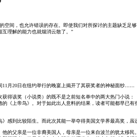
》
挥的空间，也允许错误的存在。即使我们对所探讨的主题缺乏足
相互理解的能力也就烟消云散了。”
11月20日在纽约举行的晚宴上揭开了其获奖者的神秘面纱……
而此次获得该奖（小说类）的既不是之前短名单中的两大热门小说
德的《上帝鸟》。对于如此出人意料的结果，读者可能都早已有
鸟》感到比较陌生。而此次其能一举夺得美国文学界最高奖，虽
。他的父亲是一位非裔美国人，母亲是一位来自波兰的犹太移民。