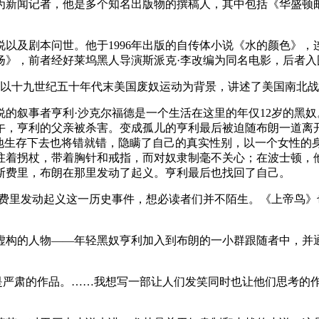
为新闻记者，他是多个知名出版物的撰稿人，其中包括《华盛顿
以及剧本问世。他于1996年出版的自传体小说《水的颜色》
扬》，前者经好莱坞黑人导演斯派克·李改编为同名电影，后者
小说以十九世纪五十年代末美国废奴运动为背景，讲述了美国南北
小说的叙事者亨利·沙克尔福德是一个生活在这里的年仅12岁的黑
午，亨利的父亲被杀害。变成孤儿的亨利最后被迫随布朗一道离
好地生存下去也将错就错，隐瞒了自己的真实性别，以一个女性的
拄着拐杖，带着胸针和戒指，而对奴隶制毫不关心；在波士顿，
珀斯费里，布朗在那里发动了起义。亨利最后也找回了自己。
费里发动起义这一历史事件，想必读者们并不陌生。《上帝鸟》
虚构的人物——年轻黑奴亨利加入到布朗的一小群跟随者中，并
都是严肃的作品。……我想写一部让人们发笑同时也让他们思考的