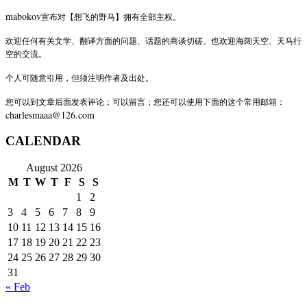
mabokov
宣布对【想飞的野马】拥有全部主权。
欢迎任何有关文学、翻译方面的问题、话题的商谈切磋。也欢迎海阔天空、天马行
空的交流。
个人可随意引用，但须注明作者及出处。
您可以到文章后面发表评论；可以留言；您还可以使用下面的这个常用邮箱：
charlesmaaa@126.com
CALENDAR
August 2026
M
T
W
T
F
S
S
1
2
3
4
5
6
7
8
9
10
11
12
13
14
15
16
17
18
19
20
21
22
23
24
25
26
27
28
29
30
31
« Feb