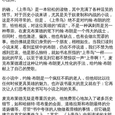
的确，《上帝鸟》是一本轻松的读物，其中充满了各种逗笑的
情节。对于历史小说来讲，尤其是关于奴隶制和内战的小说，
这是不同寻常的。但是，《上帝鸟》绝不是对约翰·布朗的挖
苦。恰恰相反，对这位英雄的“戏说”，不是一种讽刺而是另一
种尊崇。在麦克布莱德的笔下约翰·布朗是一个伟大的战士，
但同时，他也激进、偏执，他也有缺点，也有会做出荒谬的
事。他仿佛就是我们身旁的一个朋友，栩栩如生。当我们读到
小说末尾，看到监狱中的布朗，仍在不停说道，我们不禁为他
感到悲哀。他是那么独特，就如书名所指的“上帝鸟”一样——
如此的罕见，以至于谁见到它都不禁惊叹一声“上帝啊！”。麦
克布莱德通过这种让约翰·布朗更人性化的手法，给约翰·布朗
献上了自己的赞歌。
在小说中，约翰·布朗是一个疯狂不羁的老人，但他却比以往
任何时候更具英雄的魅力。也许该书最大的意义就在于：它再
次让人们思考历史书写与小说之间的关系。
麦克布莱德无疑是尊重历史的。他煞费苦心地加入了诸多历史
细节，如和哈丽特·塔布曼的会面、道格拉斯和布朗最终的分
道扬镳等。尽管“书中夸张的人物做着滑稽的事情，但它确是
建立在真实的事件之上。” 其实，《上帝鸟》中所讲述的大部