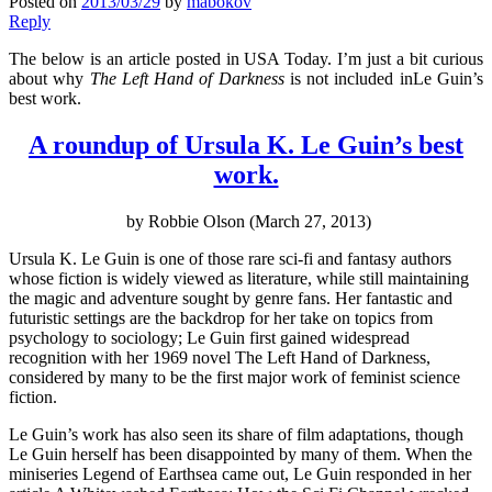
Posted on
2013/03/29
by
mabokov
Reply
The below is an article posted in USA Today. I’m just a bit curious
about why
The Left Hand of Darkness
is not included inLe Guin’s
best work.
A roundup of Ursula K. Le Guin’s best
work.
by Robbie Olson (March 27, 2013)
Ursula K. Le Guin is one of those rare sci-fi and fantasy authors
whose fiction is widely viewed as literature, while still maintaining
the magic and adventure sought by genre fans. Her fantastic and
futuristic settings are the backdrop for her take on topics from
psychology to sociology; Le Guin first gained widespread
recognition with her 1969 novel The Left Hand of Darkness,
considered by many to be the first major work of feminist science
fiction.
Le Guin’s work has also seen its share of film adaptations, though
Le Guin herself has been disappointed by many of them. When the
miniseries Legend of Earthsea came out, Le Guin responded in her