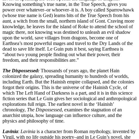
Knowing something’s true name, in the True Speech, gives you
power over whatever–or whoever–it is. A boy called Sparrowhawk
(whose true name is Ged) learns bits of the True Speech from his
aunt, a witch from the small, northern island of Gont. Craving more
knowledge, he leaves for the island of Roke to attend the school of
magic there, not knowing was destined to unleash an evil shadow
upon the world, save villages from dragons, become one of
Earthsea’s most powerful mages and travel to the Dry Lands of the
dead to save life itself. Le Guin puts it best, saying Earthsea is
“about two young people finding out what their power, their
freedom, and their responsibilities are.”
The Dispossessed:
Thousands of years ago, the planet Hain
colonized the galaxy, spreading humanity to hundreds of worlds,
including Earth. But the Hainish empire collapsed, and the colonies
forgot their origins. This is the universe of the Hainish Cycle, of
which The Left Hand of Darkness is a part, and it is in this science
fiction series that Le Guin gives her sociological and anthropological
explorations full reign. The earliest novel in the ‘Hainish’
chronology,
The Dispossessed
, examines the stagnation of an
anarchist utopia, how language can influence culture, and the
physics and philosophy of time.
Lavinia
:
Lavinia
is a character from Roman mythology, invented by
Virgil, with no life outside his poetry–and in Le Guin’s novel, she