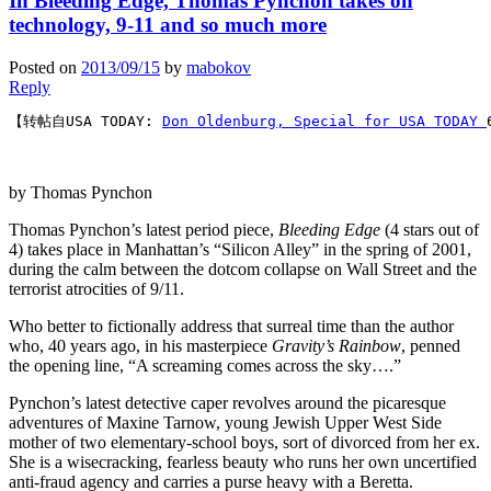
In Bleeding Edge, Thomas Pynchon takes on
technology, 9-11 and so much more
Posted on
2013/09/15
by
mabokov
Reply
【转帖自USA TODAY: 
Don Oldenburg, Special for USA TODAY 
by Thomas Pynchon
Thomas Pynchon’s latest period piece,
Bleeding Edge
(4 stars out of
4) takes place in Manhattan’s “Silicon Alley” in the spring of 2001,
during the calm between the dotcom collapse on Wall Street and the
terrorist atrocities of 9/11.
Who better to fictionally address that surreal time than the author
who, 40 years ago, in his masterpiece
Gravity’s Rainbow
, penned
the opening line, “A screaming comes across the sky….”
Pynchon’s latest detective caper revolves around the picaresque
adventures of Maxine Tarnow, young Jewish Upper West Side
mother of two elementary-school boys, sort of divorced from her ex.
She is a wisecracking, fearless beauty who runs her own uncertified
anti-fraud agency and carries a purse heavy with a Beretta.