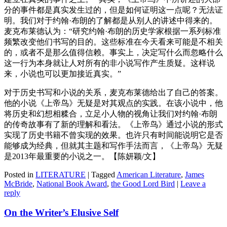
分的事件都是真实发生过的，但是如何证明这一点呢？无法证
明。我们对于约翰·布朗的了解都是从别人的讲述中得来的。
麦克布莱德认为：“研究约翰·布朗的历史学家根据一系列标准
频繁改变他们书写的目的。这些标准在今天看来可能是不相关
的，或者不是那么值得信赖。事实上，决定写什么而忽略什么
这一行为本身就让人对所有的非小说写作产生质疑。这样说
来，小说也可以更加接近真实。”
对于历史书写和小说的关系，麦克布莱德给出了自己的答案。
他的小说《上帝鸟》无疑是对其观点的实践。在该小说中，他
将历史和幻想相糅合，立足小人物的视角让我们对约翰·布朗
的传奇故事有了新的理解和看法。《上帝鸟》通过小说的形式
实现了历史书籍不曾实现的效果。也许只有时间能说明它是否
能够成为经典，但就其主题和写作手法而言，《上帝鸟》无疑
是2013年最重要的小说之一。【陈妍颖/文】
Posted in
LITERATURE
|
Tagged
American Literature
,
James
McBride
,
National Book Award
,
the Good Lord Bird
|
Leave a
reply
On the Writer’s Elusive Self