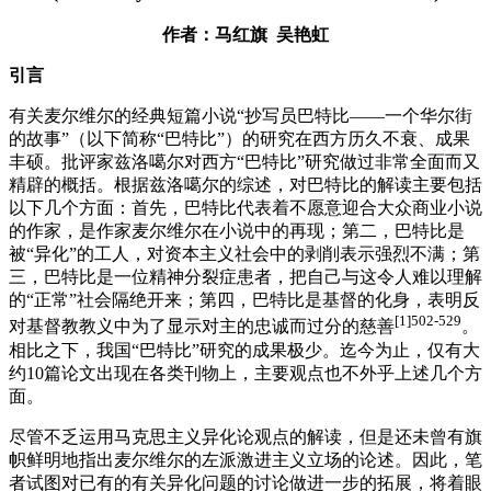
作者：马红旗 吴艳虹
引言
有关麦尔维尔的经典短篇小说“抄写员巴特比——一个华尔街
的故事”（以下简称“巴特比”）的研究在西方历久不衰、成果
丰硕。批评家兹洛噶尔对西方“巴特比”研究做过非常全面而又
精辟的概括。根据兹洛噶尔的综述，对巴特比的解读主要包括
以下几个方面：首先，巴特比代表着不愿意迎合大众商业小说
的作家，是作家麦尔维尔在小说中的再现；第二，巴特比是
被“异化”的工人，对资本主义社会中的剥削表示强烈不满；第
三，巴特比是一位精神分裂症患者，把自己与这令人难以理解
的“正常”社会隔绝开来；第四，巴特比是基督的化身，表明反
[1]502-529
对基督教教义中为了显示对主的忠诚而过分的慈善
。
相比之下，我国“巴特比”研究的成果极少。迄今为止，仅有大
约10篇论文出现在各类刊物上，主要观点也不外乎上述几个方
面。
尽管不乏运用马克思主义异化论观点的解读，但是还未曾有旗
帜鲜明地指出麦尔维尔的左派激进主义立场的论述。因此，笔
者试图对已有的有关异化问题的讨论做进一步的拓展，将着眼