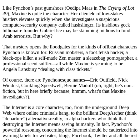
Like Pynchon’s past gumshoes (Oedipa Maas in
The Crying of Lot
49
), Maxine is quite the character. Her clientele of low-stakes
hustlers elevates quickly when she investigates a suspicious
computer-security company called hashslingrz. Its insidious geek
billionaire founder Gabriel Ice may be skimming millions to fund
Arab terrorists. But why?
That mystery opens the floodgates for the kinds of offbeat characters
Pynchon is known for: Russian mobsters, a foot-fetish hacker, a
black-ops killer, a self-made Zen master, a sleazebag pornographer, a
professional scent sniffer—all while Maxine is yearning to be
Angela Lansbury “dealing with class tickets.”
Of course, there are Pynchonesque names—Eric Outfield, Nick
Windust, Conkling Speedwell, Bernie Madoff (oh, right, he’s non-
fiction, but in here briefly because, hmmm, what’s that Maxine
investigates?).
The Internet is a core character, too, from the underground Deep
Web where online criminals hang, to the brilliant DeepArcher (think
“departure”) alternative-reality, to alpha hackers who think that
destroying the Internet means saving humanity. In fact, Pynchon’s
powerful reasoning concerning the Internet should be cauterized into
warning labels for websites, blogs, Facebook, Twitter and all the rest