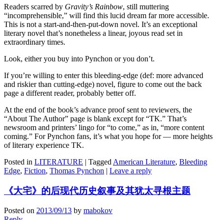
Readers scarred by
Gravity’s Rainbow
, still muttering
“incomprehensible,” will find this lucid dream far more accessible.
This is not a start-and-then-put-down novel. It’s an exceptional
literary novel that’s nonetheless a linear, joyous read set in
extraordinary times.
Look, either you buy into Pynchon or you don’t.
If you’re willing to enter this bleeding-edge (def: more advanced
and riskier than cutting-edge) novel, figure to come out the back
page a different reader, probably better off.
At the end of the book’s advance proof sent to reviewers, the
“About The Author” page is blank except for “TK.” That’s
newsroom and printers’ lingo for “to come,” as in, “more content
coming.” For Pynchon fans, it’s what you hope for — more heights
of literary experience TK.
Posted in
LITERATURE
|
Tagged
American Literature
,
Bleeding
Edge
,
Fiction
,
Thomas Pynchon
|
Leave a reply
《大宅》的后现代历史叙事及其犹太寻根主题
Posted on
2013/09/13
by
mabokov
Reply