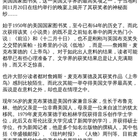
美国国家图书奖，这一美国文学界的最高奖项之一，于当地时
间11月20日在纽约举行的晚宴上揭开了其获奖者的神秘面
纱……
始于1950年的美国国家图书奖，至今已有64年的历史了。而此
次获得该奖（小说类）的既不是之前短名单中的两大热门小
说：《前沿》和《十二月十日》，也不是刚刚与英国布克奖失
之交臂的茱帕・拉希里的小说《低地》，而是——詹姆斯・麦
克布莱德的《上帝鸟》。对于如此出人意料的结果，读者可能
都早已有些心理准备了。文学界的获奖结果总是让人充满期
待，而又不乏惊喜。
也许大部分读者都对詹姆斯・麦克布莱德及其获奖作品《上帝
鸟》感到比较陌生。而此次其能一举夺得美国文学界最高奖，
虽说是在意料之外，却也是在情理之中。
现年56岁的麦克布莱德是美国作家兼音乐家，生长于布鲁克
林。他的父亲是一位非裔美国人，母亲是一位来自波兰的犹太
移民。1979年麦克布莱德于欧柏林学院获得音乐创作学士学
位，此后又在哥伦比亚大学完成了新闻学的学习，并获得硕士
学位。作为新闻记者，他是多个知名出版物的撰稿人，其中包
括《华盛顿邮报》、《纽约时报》、《人物》周刊等。目前麦