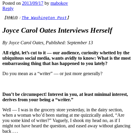
Posted on
2013/09/17
by
mabokov
Reply
【转帖自：
The Washington Post
】
Joyce Carol Oates Interviews Herself
By Joyce Carol Oates,
Published: September 13
All right, let’s cut to it — our audience, curiosity whetted by the
ubiquitous social media, wants avidly to know: What is the most
embarrassing thing that has happened to you lately?
Do you mean as a “writer” — or just more generally?
Don’t be circumspect! Interest in you, at least minimal interest,
derives from your being a “writer.”
Well — I was in the grocery store yesterday, in the dairy section,
when a woman who’d been staring at me quizzically asked, “Are
you some kind of writer?” Vaguely, I shook my head no, as if I
might not have heard the question, and eased away without glancing
back . . .