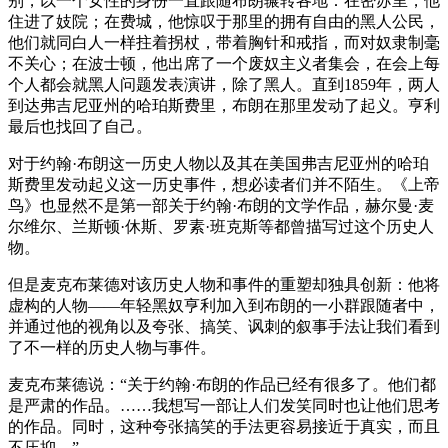
别，以一个女性的身份一直跟随布朗辗转各地：在密苏里，他
住进了妓院；在费城，他惊叹于那里的拥有自由的黑人公民，
他们就同白人一样拄着拐杖，带着胸针和戒指，而对奴隶制毫
不关心；在波士顿，他出席了一个废奴主义者集会，在会上每
个人都会就黑人问题发表演讲，除了黑人。直到1859年，两人
到达弗吉尼亚州的哈珀斯费里，布朗在那里发动了起义。亨利
最后也找回了自己。
对于约翰·布朗这一历史人物以及其在美国弗吉尼亚州的哈珀
斯费里发动起义这一历史事件，想必读者们并不陌生。《上帝
鸟》也显然不是第一部关于约翰·布朗的文学作品，赫尔曼·麦
尔维尔、兰斯顿·休斯、罗素·班克斯等都曾描写过这个历史人
物。
但是麦克布莱德对该历史人物和事件的重塑却独具创新：他将
虚构的人物——年轻黑奴亨利加入到布朗的一小群跟随者中，
并通过他的视角以及夸张、搞笑、讽刺的叙事手法让我们看到
了不一样的历史人物与事件。
麦克布莱德说：“关于约翰·布朗的作品已经有很多了。他们都
是严肃的作品。……我想写一部让人们发笑同时也让他们思考
的作品。同时，这种夸张搞笑的手法更容易接近于真实，而且
不压抑。”