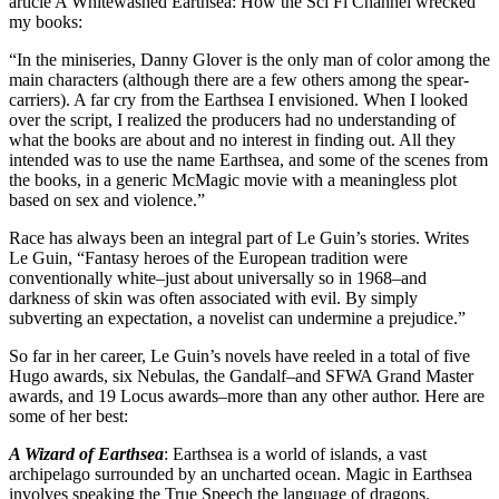
article A Whitewashed Earthsea: How the Sci Fi Channel wrecked
my books:
“In the miniseries, Danny Glover is the only man of color among the
main characters (although there are a few others among the spear-
carriers). A far cry from the Earthsea I envisioned. When I looked
over the script, I realized the producers had no understanding of
what the books are about and no interest in finding out. All they
intended was to use the name Earthsea, and some of the scenes from
the books, in a generic McMagic movie with a meaningless plot
based on sex and violence.”
Race has always been an integral part of Le Guin’s stories. Writes
Le Guin, “Fantasy heroes of the European tradition were
conventionally white–just about universally so in 1968–and
darkness of skin was often associated with evil. By simply
subverting an expectation, a novelist can undermine a prejudice.”
So far in her career, Le Guin’s novels have reeled in a total of five
Hugo awards, six Nebulas, the Gandalf–and SFWA Grand Master
awards, and 19 Locus awards–more than any other author. Here are
some of her best:
A Wizard of Earthsea
: Earthsea is a world of islands, a vast
archipelago surrounded by an uncharted ocean. Magic in Earthsea
involves speaking the True Speech the language of dragons.