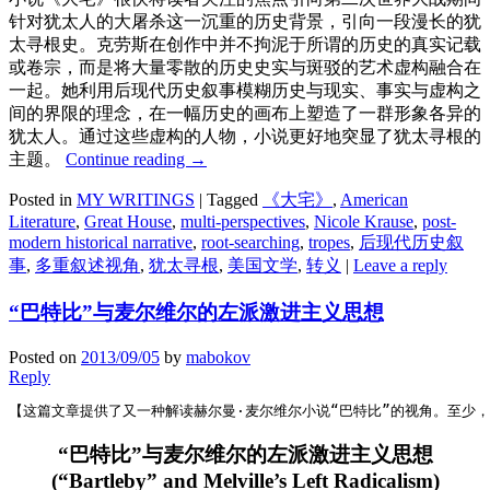
针对犹太人的大屠杀这一沉重的历史背景，引向一段漫长的犹
太寻根史。克劳斯在创作中并不拘泥于所谓的历史的真实记载
或卷宗，而是将大量零散的历史史实与斑驳的艺术虚构融合在
一起。她利用后现代历史叙事模糊历史与现实、事实与虚构之
间的界限的理念，在一幅历史的画布上塑造了一群形象各异的
犹太人。通过这些虚构的人物，小说更好地突显了犹太寻根的
主题。
Continue reading
→
Posted in
MY WRITINGS
|
Tagged
《大宅》
,
American
Literature
,
Great House
,
multi-perspectives
,
Nicole Krause
,
post-
modern historical narrative
,
root-searching
,
tropes
,
后现代历史叙
事
,
多重叙述视角
,
犹太寻根
,
美国文学
,
转义
|
Leave a reply
“巴特比”与麦尔维尔的左派激进主义思想
Posted on
2013/09/05
by
mabokov
Reply
【这篇文章提供了又一种解读赫尔曼·麦尔维尔小说“巴特比”的视角。至少，将麦尔
“巴特比”与麦尔维尔的左派激进主义思想
(
“Bartleby” and Melville’s Left Radicalism
)