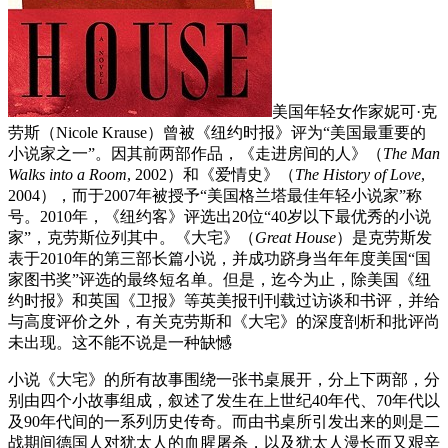
美国年轻女作家妮可·克
劳斯（Nicole Krause）曾被《纽约时报》评为“美国最重要的
小说家之一”。因其前两部作品，《走进房间的人》（
The Man
Walks into a Room
, 2002）和《爱情史》（
The History of Love
,
2004），而于2007年被授予“美国格兰塔最佳年轻小说家”称
号。2010年，《纽约客》评选出20位“40岁以下最优秀的小说
家”，克劳斯位列其中。《大宅》（
Great House
）是克劳斯发
表于2010年的第三部长篇小说，并成功跻身当年年度美国“国
家图书奖”评选的最终短名单。但是，迄今为止，除美国《纽
约时报》和英国《卫报》等英美报刊刊载过访谈和书评，并给
与高度评价之外，有关克劳斯和《大宅》的深度剖析和批评尚
未出现。这不能不说是一种缺憾
小说《大宅》的所有故事围绕一张书桌展开，分上下两部，分
别由四个小故事组成，叙述了发生在上世纪40年代、70年代以
及90年代间的一系列历史传奇。而由书桌所引发出来的则是二
战期间德国人对犹太人的血腥屠杀，以及犹太人漫长而又艰辛