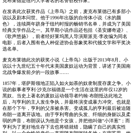
克布莱德是纽约大学著名的名誉驻校作家。
在发表此次获奖作品《上帝鸟》之前，麦克布莱德已有多部小
说以及剧本问世。他于1996年出版的自传体小说《水的颜
色》，连续两年跻身于纽约时报的畅销书名单，并成为了美国
经典文学作品之一。其早期小说作品还包括《圣安娜奇迹》、
《歌声悠扬》，前者经好莱坞黑人导演斯派克·李改编为同名
电影，后者入围有色人种促进协会形象奖和代顿文学和平奖决
选名单。
麦克布莱德此次的获奖小说《上帝鸟》出版于2013年8月。小
说以十九世纪五十年代末美国废奴运动为背景，讲述了美国南
北战争爆发前夕的一段故事……
1857年，堪萨斯领地正陷入如火如荼的奴隶制度存废之争。小
说的叙事者亨利·沙克尔福德是一个生活在这里的年仅12岁的
黑奴。当史上著名的废奴运动领导者约翰·布朗抵达此地之
后，与亨利的主人发生争执，并最终演变成暴力冲突。也就是
在那个下午，亨利的父亲被杀害。变成孤儿的亨利最后被迫随
布朗一道离开该地。由于亨利弯曲的头发、纤细的身躯以及柔
弱的声音，布朗误认为他是个女孩，并把他叫做“小洋葱”；而
亨利为了更好地生存下去也将错就错，隐瞒了自己的真实性