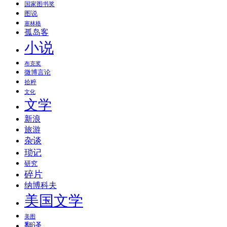
国家图书奖
图说
塞林格
孤岛客
小说
布克奖
微博言论
拾粹
文化
文学
新浪
旅游
杂谈
琐记
研究
碎片
纳博科夫
美国文学
美图
翻译