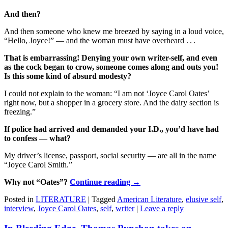
And then?
And then someone who knew me breezed by saying in a loud voice,
“Hello, Joyce!” — and the woman must have overheard . . .
That is embarrassing! Denying your own writer-self, and even
as the cock began to crow, someone comes along and outs you!
Is this some kind of absurd modesty?
I could not explain to the woman: “I am not ‘Joyce Carol Oates’
right now, but a shopper in a grocery store. And the dairy section is
freezing.”
If police had arrived and demanded your I.D., you’d have had
to confess — what?
My driver’s license, passport, social security — are all in the name
“Joyce Carol Smith.”
Why not “Oates”?
Continue reading
→
Posted in
LITERATURE
|
Tagged
American Literature
,
elusive self
,
interview
,
Joyce Carol Oates
,
self
,
writer
|
Leave a reply