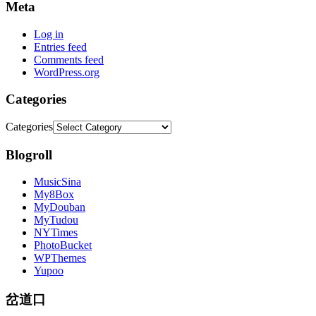
Meta
Log in
Entries feed
Comments feed
WordPress.org
Categories
Categories
Blogroll
MusicSina
My8Box
MyDouban
MyTudou
NYTimes
PhotoBucket
WPThemes
Yupoo
岔道口