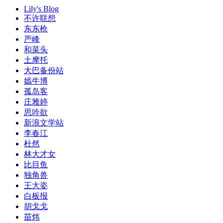
Lily's Blog
不许联想
东东枪
严峰
和菜头
土摩托
大巴备份站
嫣牛博
孤岛客
庄雅婷
思吟欲
新浪文学站
李春江
杜然
林大才女
比目鱼
独角兽
王大姿
白板报
胡戈戈
苗炜