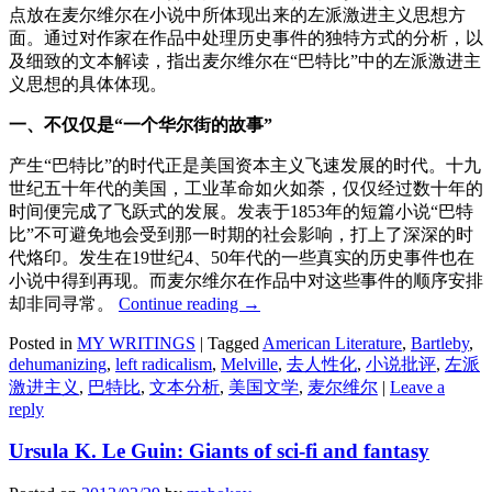
点放在麦尔维尔在小说中所体现出来的左派激进主义思想方
面。通过对作家在作品中处理历史事件的独特方式的分析，以
及细致的文本解读，指出麦尔维尔在“巴特比”中的左派激进主
义思想的具体体现。
一、不仅仅是“一个华尔街的故事”
产生“巴特比”的时代正是美国资本主义飞速发展的时代。十九
世纪五十年代的美国，工业革命如火如荼，仅仅经过数十年的
时间便完成了飞跃式的发展。发表于1853年的短篇小说“巴特
比”不可避免地会受到那一时期的社会影响，打上了深深的时
代烙印。发生在19世纪4、50年代的一些真实的历史事件也在
小说中得到再现。而麦尔维尔在作品中对这些事件的顺序安排
却非同寻常。
Continue reading
→
Posted in
MY WRITINGS
|
Tagged
American Literature
,
Bartleby
,
dehumanizing
,
left radicalism
,
Melville
,
去人性化
,
小说批评
,
左派
激进主义
,
巴特比
,
文本分析
,
美国文学
,
麦尔维尔
|
Leave a
reply
Ursula K. Le Guin: Giants of sci-fi and fantasy