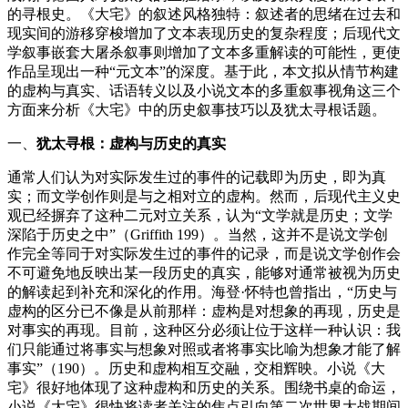
的寻根史。《大宅》的叙述风格独特：叙述者的思绪在过去和
现实间的游移穿梭增加了文本表现历史的复杂程度；后现代文
学叙事嵌套大屠杀叙事则增加了文本多重解读的可能性，更使
作品呈现出一种“元文本”的深度。基于此，本文拟从情节构建
的虚构与真实、话语转义以及小说文本的多重叙事视角这三个
方面来分析《大宅》中的历史叙事技巧以及犹太寻根话题。
一、
犹太寻根：虚构与历史的真实
通常人们认为对实际发生过的事件的记载即为历史，即为真
实；而文学创作则是与之相对立的虚构。然而，后现代主义史
观已经摒弃了这种二元对立关系，认为“文学就是历史；文学
深陷于历史之中”（Griffith 199）。当然，这并不是说文学创
作完全等同于对实际发生过的事件的记录，而是说文学创作会
不可避免地反映出某一段历史的真实，能够对通常被视为历史
的解读起到补充和深化的作用。海登·怀特也曾指出，“历史与
虚构的区分已不像是从前那样：虚构是对想象的再现，历史是
对事实的再现。目前，这种区分必须让位于这样一种认识：我
们只能通过将事实与想象对照或者将事实比喻为想象才能了解
事实”（190）。历史和虚构相互交融，交相辉映。小说《大
宅》很好地体现了这种虚构和历史的关系。围绕书桌的命运，
小说《大宅》很快将读者关注的焦点引向第二次世界大战期间