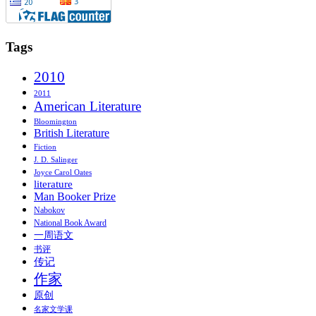
Tags
2010
2011
American Literature
Bloomington
British Literature
Fiction
J. D. Salinger
Joyce Carol Oates
literature
Man Booker Prize
Nabokov
National Book Award
一周语文
书评
传记
作家
原创
名家文学课