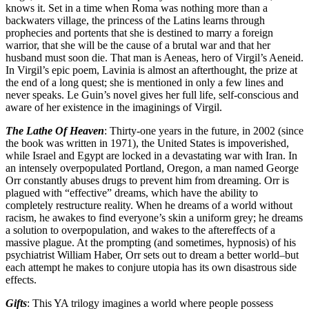
knows it. Set in a time when Roma was nothing more than a
backwaters village, the princess of the Latins learns through
prophecies and portents that she is destined to marry a foreign
warrior, that she will be the cause of a brutal war and that her
husband must soon die. That man is Aeneas, hero of Virgil’s Aeneid.
In Virgil’s epic poem, Lavinia is almost an afterthought, the prize at
the end of a long quest; she is mentioned in only a few lines and
never speaks. Le Guin’s novel gives her full life, self-conscious and
aware of her existence in the imaginings of Virgil.
The Lathe Of Heaven
: Thirty-one years in the future, in 2002 (since
the book was written in 1971), the United States is impoverished,
while Israel and Egypt are locked in a devastating war with Iran. In
an intensely overpopulated Portland, Oregon, a man named George
Orr constantly abuses drugs to prevent him from dreaming. Orr is
plagued with “effective” dreams, which have the ability to
completely restructure reality. When he dreams of a world without
racism, he awakes to find everyone’s skin a uniform grey; he dreams
a solution to overpopulation, and wakes to the aftereffects of a
massive plague. At the prompting (and sometimes, hypnosis) of his
psychiatrist William Haber, Orr sets out to dream a better world–but
each attempt he makes to conjure utopia has its own disastrous side
effects.
Gifts
: This YA trilogy imagines a world where people possess