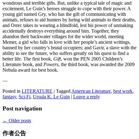
wondrous and terrible gifts. But, unlike a typical tale of magic and
excitement, Le Guin’s heroes struggle to cope with their power. A
young girl named Gry, who has the gift of communicating with
animals, refuses to aid hunters by luring wild animals to their deaths,
and Orrec takes to wearing a blindfold, lest his power of unmaking
accidentally destroys everything around him. Together, they
abandon their backwater villages for the wider world, meeting
Memer, a girl who falls in love with her people’s ancient writings,
banned by her country’s brutal occupiers; and Gavir, a slave with the
ability to see the future, who suffers greatly on his quest to find a
better life. The first book,
Gift
, won the PEN 2005 Children’s
Literature book, and
Powers
, the third book, was awarded the 2009
Nebula award for best book.
—
Posted in
LITERATURE
|
Tagged
American Literature
,
best work
,
fantasy
,
Sci-Fi
,
Ursula K. Le Guin
|
Leave a reply
Post navigation
←
Older posts
作者公告