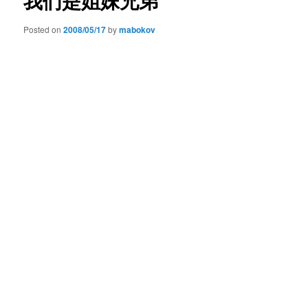
我们是姐妹兄弟
Posted on
2008/05/17
by
mabokov