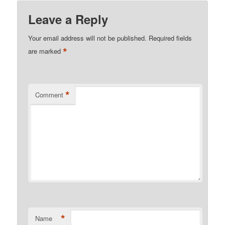
Leave a Reply
Your email address will not be published.
Required fields
*
are marked
*
Comment
*
Name