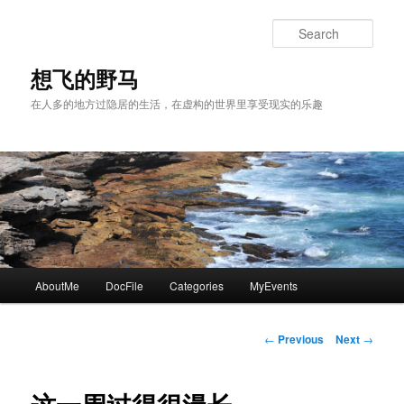
Skip
to
Sear
primary
content
想飞的野马
在人多的地方过隐居的生活，在虚构的世界里享受现实的乐趣
Main
AboutMe
DocFile
Categories
MyEvents
menu
Post
←
Previous
Next
→
navigation