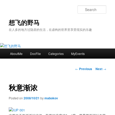
Skip
to
Sear
primary
content
想飞的野马
在人多的地方过隐居的生活，在虚构的世界里享受现实的乐趣
Main
AboutMe
DocFile
Categories
MyEvents
menu
Post
←
Previous
Next
→
navigation
秋意渐浓
Posted on
2008/10/21
by
mabokov