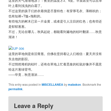
这里的天气渐渐地凉了：夜里的温度才3、4度。早晨甚至可以在草
叶上看到浅浅的白霜了。
不过这里的孩子们的衣着倒是尽显特色：有穿厚毛衣、薄棉袄的；
也有短裤+T恤+拖鞋的。
有些地方的树木已呈一片金黄，或者是引人注目的红色；也有些还
是郁郁葱葱。
不过，无论在哪儿，秋风起处，都能看到遍地的枯叶翻滚……秋意
渐浓！
这里的草地倒是依旧青葱。仿佛在坚持着让人们相信：夏天并没有
失去他的影踪。
不过悄然堆积的枯叶，还有在草地上忙着觅食的松鼠好像并不愿意
给这片葱绿背书。
——毕竟，秋意渐浓……
This entry was posted in
MISCELLANEA
by
mabokov
. Bookmark the
permalink
.
Leave a Reply