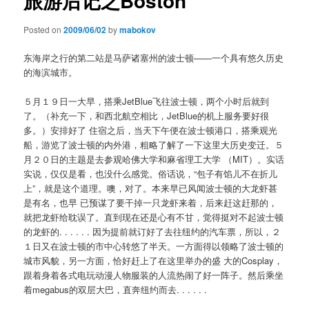
旅游后记之Boston
Posted on
2009/06/02
by
mabokov
东海岸之行的第二站是马萨诸塞州的波士顿——一个具有悠久历史
的海滨城市。
５月１９日一大早，搭乘JetBlue飞往波士顿，两个小时后就到
了。（补充一下，和西北航空相比，JetBlue的机上服务要好很
多。）安排好了 住宿之后，当天下午便在波士顿港口，搭乘观光
船，游览了波士顿的内外港，粗略了解了一下这里大历史变迁。５
月２０日的主题是去参观哈佛大学和麻省理工大学 （MIT）。实话
实说，仅仅是看，也没什么感觉。俗话说，“包子有馅儿不在折儿
上”，就是这个道理。噢，对了。本来早已风闻波士顿的大龙虾甚
是有名，也早 已预谋了要干掉一只龙虾来着，后来赶这赶那的，
就把龙虾给耽误了。直到现在还是心有不甘，觉得挺对不起波士顿
的龙虾的. . . . . . 因为提前就订好了去往纽约的汽车票，所以，２
１日又在波士顿的市中心转悠了半天。一方面得以领略了波士顿的
城市风貌，另一方面，恰好赶上了在这里举办的盛 大的Cosplay，
跟着身着各式电玩动漫人物服装的人流热闹了好一阵子。然后乘坐
着megabus的双层大巴，直奔纽约而去. . . . . .