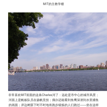
MIT的主教学楼
非常喜欢MIT前面的这条Charles河了：远处是市中心的城市风景；
河面上是帆板队员在扬帆竞技；偶尔还能看到鱼鹰深潜到水里捕鱼
的画面；岸边树荫下时不时地有跑步锻炼的人们跑过——坐在这样