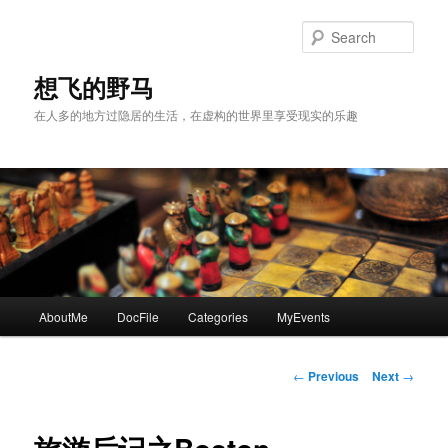
Skip
to
Sear
primary
content
想飞的野马
在人多的地方过隐居的生活，在虚构的世界里享受现实的乐趣
Main
AboutMe
DocFile
Categories
MyEvents
menu
Post
←
Previous
Next
→
navigation