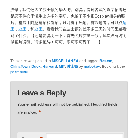
没错，我们还去了波士顿的华人街。别说，看到各式的汉字招牌还
是忍不住心里滋生出许多的亲切。也拍了不少跟Cosplay相关的照
片。都属于随意抢拍和偷拍，只能看个热闹。有兴趣者，可以点
这
里
，
这里
，和
这里
。看看我们在波士顿的差不多三天的时间里都看
到了什么。【还是要说明一下：首先照片质量一般；其次没有时间
做图片说明。请多担待！呵呵。乐呵乐呵得了……】
This entry was posted in
MISCELLANEA
and tagged
Boston
,
ChinaTown
,
Duck
,
Harvard
,
MIT
,
波士顿
by
mabokov
. Bookmark the
permalink
.
Leave a Reply
Your email address will not be published.
Required fields
*
are marked