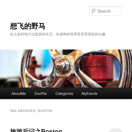
Skip
Skip
to
to
Sear
primary
secondary
content
content
想飞的野马
在人多的地方过隐居的生活，在虚构的世界里享受现实的乐趣
Main
AboutMe
DocFile
Categories
MyEvents
menu
TAG ARCHIVES:
BOSTON
旅游后记之Boston