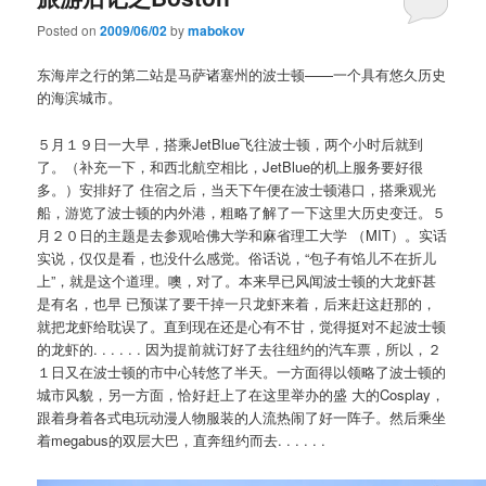
Posted on
2009/06/02
by
mabokov
东海岸之行的第二站是马萨诸塞州的波士顿——一个具有悠久历史
的海滨城市。
５月１９日一大早，搭乘JetBlue飞往波士顿，两个小时后就到
了。（补充一下，和西北航空相比，JetBlue的机上服务要好很
多。）安排好了 住宿之后，当天下午便在波士顿港口，搭乘观光
船，游览了波士顿的内外港，粗略了解了一下这里大历史变迁。５
月２０日的主题是去参观哈佛大学和麻省理工大学 （MIT）。实话
实说，仅仅是看，也没什么感觉。俗话说，“包子有馅儿不在折儿
上”，就是这个道理。噢，对了。本来早已风闻波士顿的大龙虾甚
是有名，也早 已预谋了要干掉一只龙虾来着，后来赶这赶那的，
就把龙虾给耽误了。直到现在还是心有不甘，觉得挺对不起波士顿
的龙虾的. . . . . . 因为提前就订好了去往纽约的汽车票，所以，２
１日又在波士顿的市中心转悠了半天。一方面得以领略了波士顿的
城市风貌，另一方面，恰好赶上了在这里举办的盛 大的Cosplay，
跟着身着各式电玩动漫人物服装的人流热闹了好一阵子。然后乘坐
着megabus的双层大巴，直奔纽约而去. . . . . .