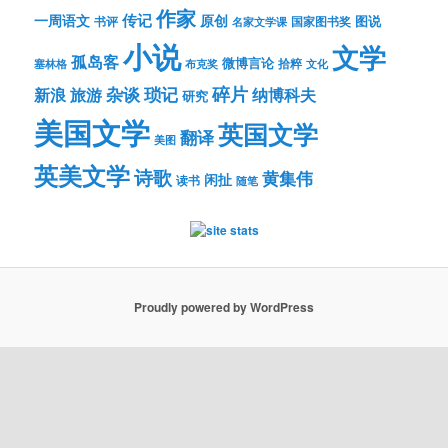
作家
传记
一周语文
原创
图说
书评
国家图书奖
名家文学课
小说
文学
孤岛客
微博言论
拾粹
塞林格
布克奖
文化
琐记
碎片
杂谈
新浪
旅游
纳博科夫
研究
美国文学
英国文学
翻译
美图
英美文学
诗歌
黄集伟
闲扯
读书
随笔
Proudly powered by WordPress