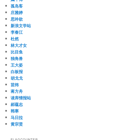
孤岛客
庄雅婷
思吟欲
新浪文学站
李春江
杜然
林大才女
比目鱼
独角兽
王大姿
白板报
胡戈戈
苗炜
蒋方舟
读库情报站
郝蕴志
韩寒
马日拉
黄宗贤
FLAGCOUNTER