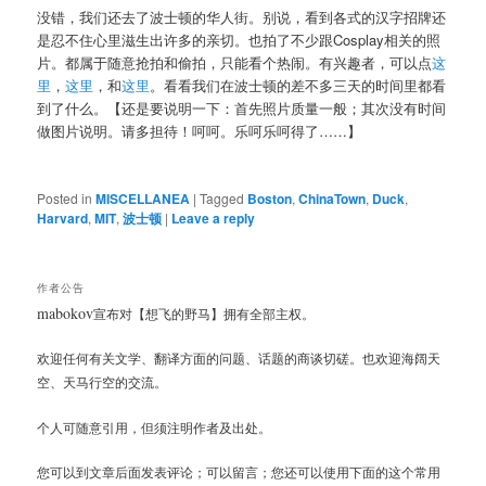
没错，我们还去了波士顿的华人街。别说，看到各式的汉字招牌还
是忍不住心里滋生出许多的亲切。也拍了不少跟Cosplay相关的照
片。都属于随意抢拍和偷拍，只能看个热闹。有兴趣者，可以点
这
里
，
这里
，和
这里
。看看我们在波士顿的差不多三天的时间里都看
到了什么。【还是要说明一下：首先照片质量一般；其次没有时间
做图片说明。请多担待！呵呵。乐呵乐呵得了……】
Posted in
MISCELLANEA
|
Tagged
Boston
,
ChinaTown
,
Duck
,
Harvard
,
MIT
,
波士顿
|
Leave a reply
作者公告
mabokov
宣布对【想飞的野马】拥有全部主权。
欢迎任何有关文学、翻译方面的问题、话题的商谈切磋。也欢迎海阔天
空、天马行空的交流。
个人可随意引用，但须注明作者及出处。
您可以到文章后面发表评论；可以留言；您还可以使用下面的这个常用