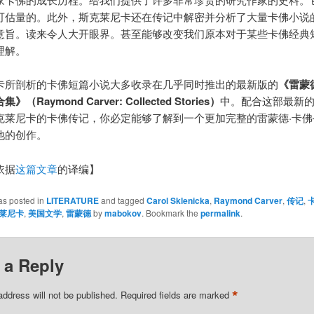
可估量的。此外，斯克莱尼卡还在传记中解密并分析了大量卡佛小说
意旨。读来令人大开眼界。甚至能够改变我们原本对于某些卡佛经典
理解。
卡所剖析的卡佛短篇小说大多收录在几乎同时推出的最新版的
《雷蒙
（Raymond Carver: Collected Stories）
中。配合这部最新
克莱尼卡的卡佛传记，你必定能够了解到一个更加完整的雷蒙德·卡佛
他的创作。
依据
这篇文章
的译编】
as posted in
LITERATURE
and tagged
Carol Sklenicka
,
Raymond Carver
,
传记
,
莱尼卡
,
美国文学
,
雷蒙德
by
mabokov
. Bookmark the
permalink
.
 a Reply
*
address will not be published.
Required fields are marked