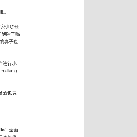
度。
作家训练班
他和我除了喝
的妻子也
在进行小
lism）
。
嗜酒也表
。
ife）
全面
它的价值