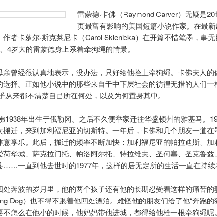
雷蒙德·卡佛（Raymond Carver）无疑是2
页最富有影响的美国短篇小说作家。在最新
作者卡萝尔·斯克莱尼卡（Carol Sklenicka）在开篇不惜笔墨，事
3、4岁大的雷蒙德身上系着牵狗绳的情景。
母亲曾经很认真地表示，没办法，只好给他拴上牵狗绳。卡佛夫人的
的选择。正如他小说中的那些来自于中下层社会的彷徨无措的人们一
似乎从来都不清楚自己所在何处，以及为何置身其中。
佛1938年出生于俄勒冈。之后不久便举家迁往华盛顿州的雅基马。19
次搬迁，来到加利福尼亚的切斯特。一年后，卡佛和几个朋友一道在
肆意享乐。此后，搬迁的频率不断加快：加利福尼亚的帕拉迪斯、加
爱荷华城、萨克拉门托、帕洛阿尔托、特拉维夫、圣何塞、圣克鲁兹
县……一直到他去世时的1977年，这样的居无定所的生活一直在持续
四处奔波的岁月里，他的两个孩子还有他的长期忍受着这样的痛苦的
ning Dog）也不得不跟着他四处漂泊。难怪他的朋友们给了他“奔跑的
要不怎么在他小的时候，他妈妈带他进城，都得给他栓一根牵狗绳呢