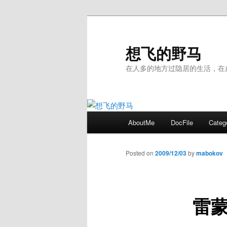
Skip
to
primary
想飞的野马
content
在人多的地方过隐居的生活，在
Main
AboutMe
DocFile
Categ
menu
Posted on
2009/12/03
by
mabokov
雷