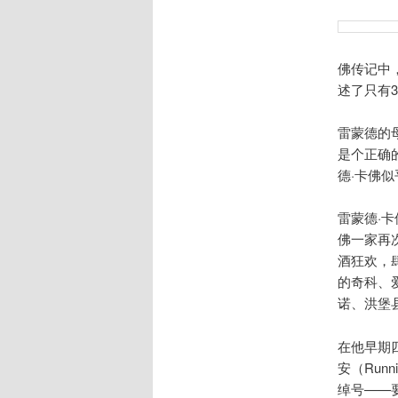
佛传记中，
述了只有
雷蒙德的
是个正确
德·卡佛
雷蒙德·卡
佛一家再
酒狂欢，
的奇科、
诺、洪堡
在他早期
安（Run
绰号——