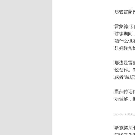
尽管雷蒙
雷蒙德·卡
讲课期间，
酒什么也
只好经常
那边是雷
说创作。有
或者“肮脏
虽然传记
示理解，
…… ……
斯克莱尼
记述了作