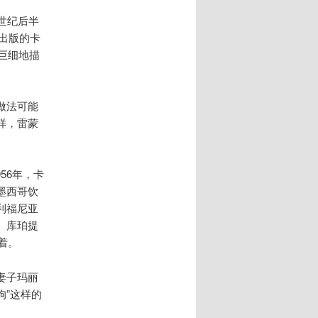
0世纪后半
出版的卡
无巨细地描
做法可能
样，雷蒙
56年，卡
墨西哥饮
利福尼亚
、库珀提
着。
妻子玛丽
狗”这样的
。