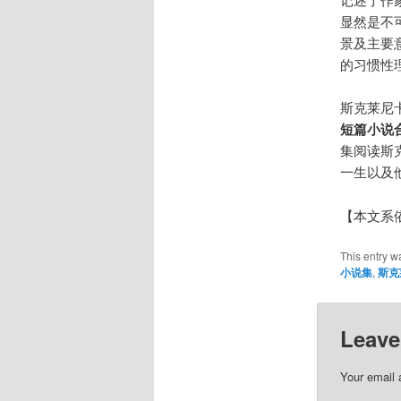
显然是不
景及主要
的习惯性
斯克莱尼
短篇小说合集》
集阅读斯
一生以及
【本文系
This entry w
小说集
,
斯克
Leave
Your email 