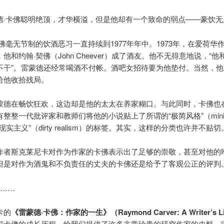
德·卡佛聪明绝顶，才华横溢，但是他却有一个致命的弱点——豪饮无
佛毫无节制的饮酒恶习一直持续到1977年年中。1973年，在爱荷华
他和约翰·契佛（John Cheever）成了酒友。他不无得意地说，“
不干”。雷蒙德还经常喝酒不付帐。酒吧女招待要为他垫付。当然，他
给他收拾残局。
蒙德在畅饮狂欢，这边却是他的太太在养家糊口。与此同时，卡佛也
整整一代批评家和教师们将他的小说贴上了所谓的“极简风格”（minima
现实主义”（dirty realism）的标签。其实，这样的分类也许并不贴切
作者斯克莱尼卡对作为作家的卡佛表示出了足够的崇敬，甚至对他的
但是对作为酒鬼和不负责任的丈夫的卡佛还是给予了客观公正的评判
 ……
卡的
《雷蒙德·卡佛：作家的一生》（Raymond Carver: A Writer’s L
家卡佛的成长历程。给我们提供了许多非常珍贵的研究作家的史料。