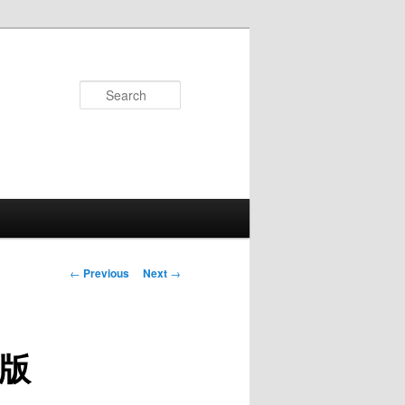
Search
Post
←
Previous
Next
→
navigation
版