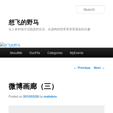
Skip
to
Sear
primary
content
想飞的野马
在人多的地方过隐居的生活，在虚构的世界里享受现实的乐趣
Main
AboutMe
DocFile
Categories
MyEvents
menu
Post
←
Previous
Next
→
navigation
微博画廊（三）
Posted on
2010/03/28
by
mabokov