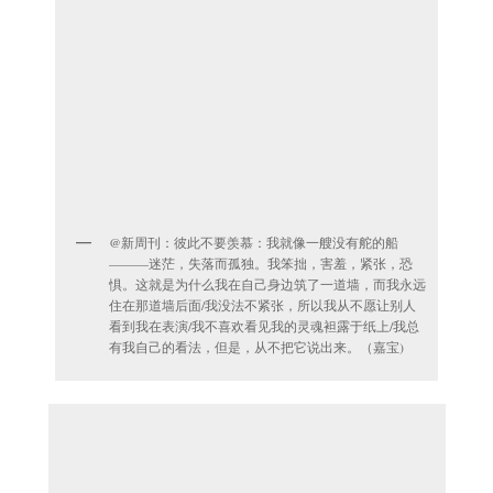
@新周刊：彼此不要羡慕：我就像一艘没有舵的船
———迷茫，失落而孤独。我笨拙，害羞，紧张，恐
惧。这就是为什么我在自己身边筑了一道墙，而我永远
住在那道墙后面/我没法不紧张，所以我从不愿让别人
看到我在表演/我不喜欢看见我的灵魂袒露于纸上/我总
有我自己的看法，但是，从不把它说出来。（嘉宝)