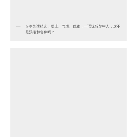
@冷笑话精选：端庄、气质、优雅，一语惊醒梦中人，这不
是汤唯和鲁豫吗？