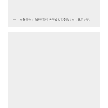
@新周刊：有没可能生活得诚实又安逸？有，此图为证。