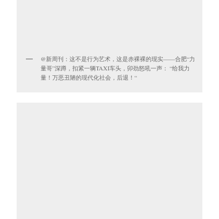
@新周刊：这不是行为艺术，这是赤裸裸的现实——合肥“力
量哥”深蹲，扣紧一辆TAXI车头，卯劲怒吼一声： “给我力
量！万恶丑陋的现代化社会，后退！“