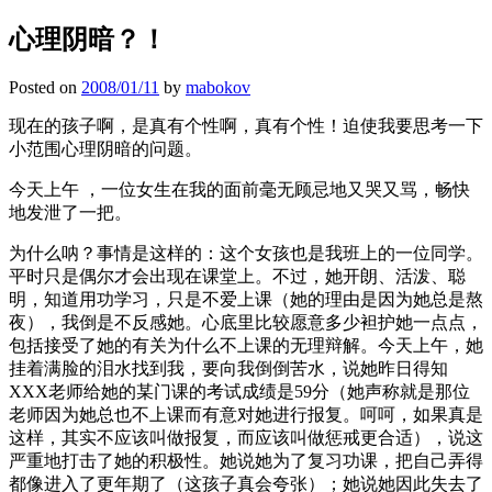
心理阴暗？！
Posted on
2008/01/11
by
mabokov
现在的孩子啊，是真有个性啊，真有个性！迫使我要思考一下
小范围心理阴暗的问题。
今天上午 ，一位女生在我的面前毫无顾忌地又哭又骂，畅快
地发泄了一把。
为什么呐？事情是这样的：这个女孩也是我班上的一位同学。
平时只是偶尔才会出现在课堂上。不过，她开朗、活泼、聪
明，知道用功学习，只是不爱上课（她的理由是因为她总是熬
夜），我倒是不反感她。心底里比较愿意多少袒护她一点点，
包括接受了她的有关为什么不上课的无理辩解。今天上午，她
挂着满脸的泪水找到我，要向我倒倒苦水，说她昨日得知
XXX老师给她的某门课的考试成绩是59分（她声称就是那位
老师因为她总也不上课而有意对她进行报复。呵呵，如果真是
这样，其实不应该叫做报复，而应该叫做惩戒更合适），说这
严重地打击了她的积极性。她说她为了复习功课，把自己弄得
都像进入了更年期了（这孩子真会夸张）；她说她因此失去了