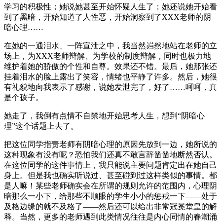
学习的积极性；她说她甚至开始怀疑人生了；她还说她开始看
到了黑暗，开始知道了人性恶，开始洞察到了XXX老师的阴
暗心理……
在她的一通泪水、一阵宣泄之中，我当然岿然地站在老师的立
场上，为XXX老师辩解、为学校的制度辩解，同时也极力地
维护着她的骄傲的个性和自尊。效果还不错。最后，她那张还
挂着泪水的脸上露出了笑容，情绪也平静了许多。然后，她很
有礼貌地向我表示了感谢，说她发泄完了，好了……呵呵，真
是个孩子。
她走了，我倒有点情不自禁地开始思考人生，想到“阴暗心
理”这个话题上去了。
把这位同学指责老师有阴暗心理的原因先放到一边，她所说的
这种现象有没有呢？恐怕我们还真不敢言辞凿凿地断然否认。
在这位同学的这件事情上，我只能说主要问题肯定出在她自己
身上。但是我也确实听说过、甚至碰到过这样类似的事情。都
是人嘛！某些老师确实会在所谓的规则允许的范围内，心理阴
暗那么一小下，给那些不顺眼的学生小小的惩戒一下——处于
及格边缘的就不及格了——然后还可以给出非常冠冕堂皇的解
释。当然，更多的老师遇到此类情况往往是内心同情的春潮涌