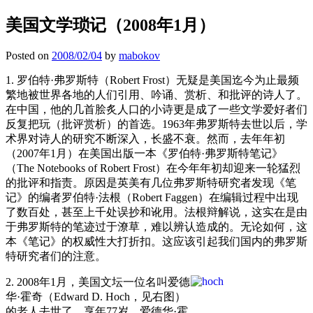
美国文学琐记（2008年1月）
Posted on
2008/02/04
by
mabokov
1. 罗伯特·弗罗斯特（Robert Frost）无疑是美国迄今为止最频
繁地被世界各地的人们引用、吟诵、赏析、和批评的诗人了。
在中国，他的几首脍炙人口的小诗更是成了一些文学爱好者们
反复把玩（批评赏析）的首选。1963年弗罗斯特去世以后，学
术界对诗人的研究不断深入，长盛不衰。然而，去年年初
（2007年1月）在美国出版一本《罗伯特·弗罗斯特笔记》
（The Notebooks of Robert Frost）在今年年初却迎来一轮猛烈
的批评和指责。原因是英美有几位弗罗斯特研究者发现《笔
记》的编者罗伯特·法根（Robert Faggen）在编辑过程中出现
了数百处，甚至上千处误抄和讹用。法根辩解说，这实在是由
于弗罗斯特的笔迹过于潦草，难以辨认造成的。无论如何，这
本《笔记》的权威性大打折扣。这应该引起我们国内的弗罗斯
特研究者们的注意。
2. 2008年1月，美国文坛一位名叫爱德
华·霍奇（Edward D. Hoch，见右图）
的老人去世了，享年77岁。爱德华·霍