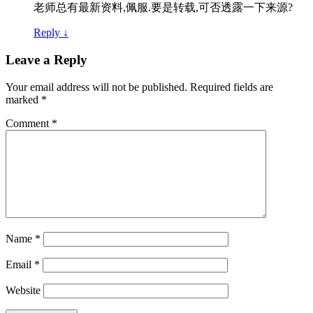
老师总有最新资料,佩服.要是转载,可否透露一下来源?
Reply
↓
Leave a Reply
Your email address will not be published.
Required fields are
marked
*
Comment
*
Name
*
Email
*
Website