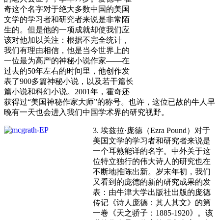
奇这个名字对于绝大多数中国的美国
文学的学习者和研究者来说是非常陌
生的。但是他的一项成就却使我们应
该对他加以关注：根据不完全统计，
我们有理由相信，他是当今世界上的
一位最为高产的神秘小说作家——在
过去的50年左右的时间里，他创作发
表了900多篇神秘小说，以及若干篇长
篇小说和科幻小说。2001年，霍奇还
获得过“美国神秘作家大师”的称号。也许，这位已故的牛人早
晚有一天也会进入我们中国学术界的研究视野。
3. 埃兹拉·庞德（Ezra Pound）对于
美国文学的学习者和研究者来说是
一个耳熟能详的名字。中外关于这
位特立独行的伟大诗人的研究也在
不断地推陈出新。岁末年初，我们
又看到的庞德的新的研究成果的发
表：由牛津大学出版社出版的庞德
传记《诗人庞德：其人其文》的第
一卷《天之骄子：1885-1920》。该