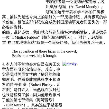
书的作者是一位庞德研究专家，名
叫戴维·穆迪（A. David Moody）。
穆迪的这部专著在学术界的口碑极
高，被认为是迄今为止的最好的一部庞德传记，具有极高的学
术价值。相信这部传记也会成为我国庞德研究者们案头的一部
必备的资料。
的确，说起庞德，我们就会想到艾略特对他的赞扬，说庞德是
一位“Il Miglior Fabbro”（技艺精湛的匠人）。对此，庞德那
首“在巴黎地铁车站”就是一个最好诠释。我们再来复习一遍：
The apparition of these faces in the crowd;
Petals on a wet, black bough.
4. 本人时不常地会对自己在美国文
学方面的研究沾沾自喜。其实，事
实是我对美国文学的了解只能算略
知皮毛。你看我此前就根本不知道
罗伯特·平斯基（Robert Pinsky，见
右图）是何许人。当然现在我对他
也只是稍有了解：因为他最近推出
了他的第七部诗集《海湾音乐》
（Gulf Music）。其实这位平斯基很