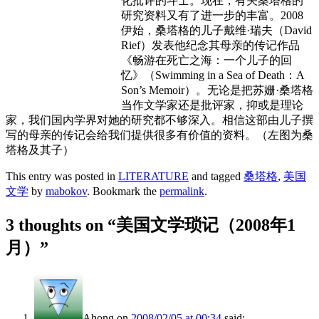
化批评的斗士。现在，有关桑塔格的
研究资料又有了进一步的丰富。2008
伊始，桑塔格的儿子戴维·瑞夫（David
Rief）发表他纪念其母亲的传记作品
《畅游在死亡之海：一个儿子的回
忆》（Swimming in a Sea of Death：A
Son’s Memoir）。无论是把苏姗·桑塔格
当作文学家还是批评家，抑或是理论
家，我们国内学界对她的研究都不够深入。相信这部由儿子撰
写的母亲的传记会给我们提供很多有价值的资料。（左图为桑
塔格及其子）
This entry was posted in
LITERATURE
and tagged
桑塔格
,
美国
文学
by
mabokov
. Bookmark the
permalink
.
3 thoughts on “
美国文学琐记（2008年1
月）
”
Ahong
on
2008/02/05 at 00:34
said: