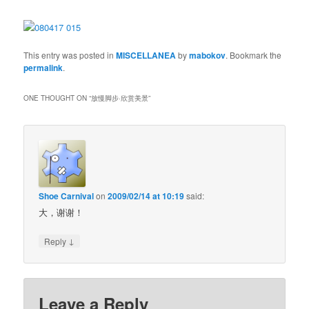
This entry was posted in
MISCELLANEA
by
mabokov
. Bookmark the
permalink
.
ONE THOUGHT ON “
放慢脚步·欣赏美景
”
Shoe Carnival
on
2009/02/14 at 10:19
said:
大，谢谢！
↓
Reply
Leave a Reply