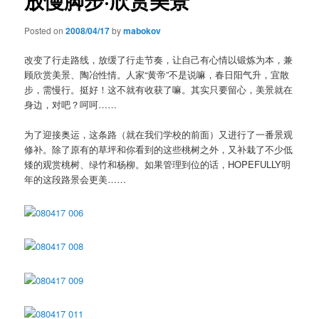
放慢脚步·欣赏美景
Posted on
2008/04/17
by
mabokov
改变了行走路线，放缓了行走节奏，让自己有心情以锻炼为本，兼
顾欣赏美景、陶冶性情。人家“黄帝”不是说嘛，春日阳气升，宜散
步，需慢行。挺好！这不就有收获了嘛。其实只要留心，美景就在
身边，对吧？呵呵……
为了迎接奥运，这条路（就在我们学校的前面）又进行了一番景观
修补。除了原有的草坪和你看到的这些桃树之外，又补栽了不少低
矮的观赏桃树、绿竹和杨柳。如果管理到位的话，HOPEFULLY明
年的这段路景会更美……