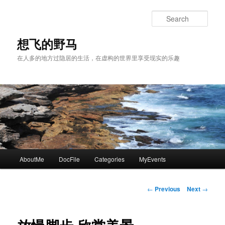
Skip
to
Sear
primary
content
想飞的野马
在人多的地方过隐居的生活，在虚构的世界里享受现实的乐趣
Main
AboutMe
DocFile
Categories
MyEvents
menu
Post
←
Previous
Next
→
navigation