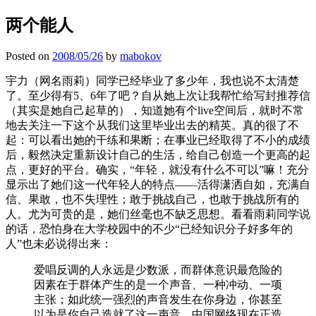
两个能人
Posted on
2008/05/26
by
mabokov
宇力（网名雨莉）同学已经毕业了多少年，我也说不太清楚
了。至少得有5、6年了吧？自从她上次让我帮忙给写封推荐信
（其实是她自己起草的），知道她有个live空间后，就时不常
地去关注一下这个从我们这里毕业出去的精英。真的很了不
起：可以看出她的干练和果断；在事业已经取得了不小的成绩
后，毅然决定重新设计自己的生活，给自己创造一个更高的起
点，更好的平台。确实，“年轻，就没有什么不可以”嘛！充分
显示出了她们这一代年轻人的特点——活得潇洒自如，充满自
信、果敢，也不失理性；敢于挑战自己，也敢于挑战所有的
人。尤为可贵的是，她们丝毫也不缺乏思想。看看雨莉同学说
的话，恐怕身在大学校园中的不少“已经知识分子好多年的
人”也未必说得出来：
爱唱反调的人永远是少数派，而群体意识最危险的
因素在于群体产生的是一个声音、一种冲动、一项
主张；如此统一强烈的声音发生在你身边，你甚至
以为是你自己造就了这一声音。中国网络现在正造