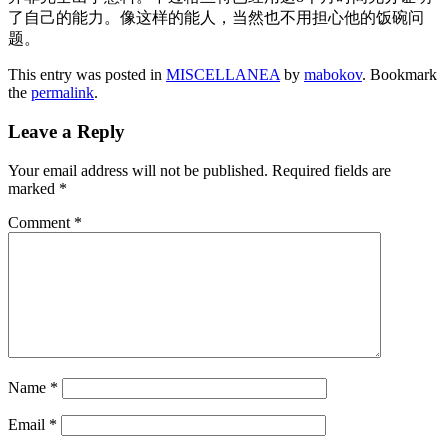
了自己的能力。像这样的能人，当然也不用担心他的饭碗问
题。
This entry was posted in
MISCELLANEA
by
mabokov
. Bookmark
the
permalink
.
Leave a Reply
Your email address will not be published.
Required fields are
marked
*
Comment
*
Name
*
Email
*