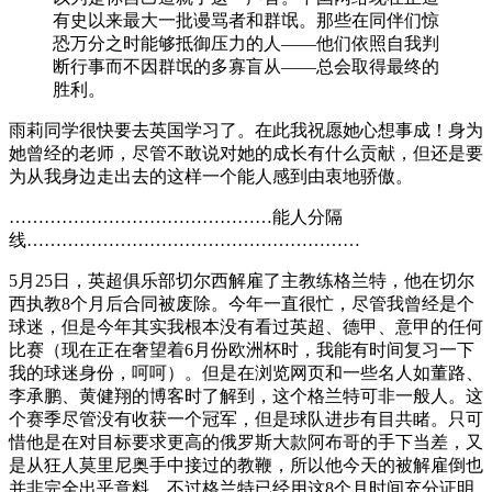
有史以来最大一批谩骂者和群氓。那些在同伴们惊
恐万分之时能够抵御压力的人——他们依照自我判
断行事而不因群氓的多寡盲从——总会取得最终的
胜利。
雨莉同学很快要去英国学习了。在此我祝愿她心想事成！身为
她曾经的老师，尽管不敢说对她的成长有什么贡献，但还是要
为从我身边走出去的这样一个能人感到由衷地骄傲。
………………………………………能人分隔
线…………………………………………………
5月25日，英超俱乐部切尔西解雇了主教练格兰特，他在切尔
西执教8个月后合同被废除。今年一直很忙，尽管我曾经是个
球迷，但是今年其实我根本没有看过英超、德甲、意甲的任何
比赛（现在正在奢望着6月份欧洲杯时，我能有时间复习一下
我的球迷身份，呵呵）。但是在浏览网页和一些名人如董路、
李承鹏、黄健翔的博客时了解到，这个格兰特可非一般人。这
个赛季尽管没有收获一个冠军，但是球队进步有目共睹。只可
惜他是在对目标要求更高的俄罗斯大款阿布哥的手下当差，又
是从狂人莫里尼奥手中接过的教鞭，所以他今天的被解雇倒也
并非完全出乎意料。不过格兰特已经用这8个月时间充分证明