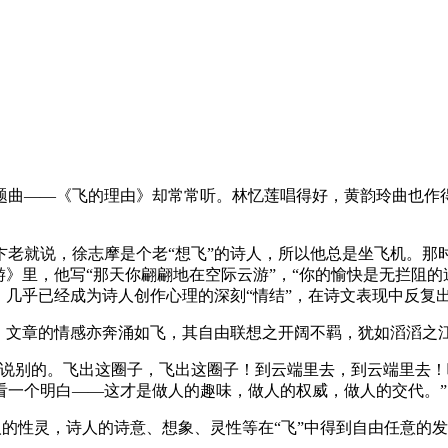
题曲——《飞的理由》却常常听。林忆莲唱得好，黄韵玲曲也作
。
老就说，徐志摩是个老“想飞”的诗人，所以他总是坐飞机。那时
游》里，他写“那天你翩翩地在空际云游”，“你的愉快是无拦阻
，几乎已经成为诗人创作心理的深刻“情结”，在诗文表现中反复
想。文章的情感亦奔涌如飞，其自由联想之开阔不羁，犹如滔滔之
不说别的。飞出这圈子，飞出这圈子！到云端里去，到云端里去
看一个明白——这才是做人的趣味，做人的权威，做人的交代。”
诗人的性灵，诗人的诗意、想象、灵性等在“飞”中得到自由任意