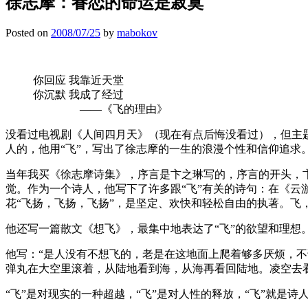
徐志摩：眷恋的命运是寂寞
Posted on
2008/07/25
by
mabokov
你回应 我靠近天堂
你沉默 我成了经过
——《飞的理由》
没看过电视剧《人间四月天》（现在有点后悔没看过），但主
人的，他用“飞”，写出了徐志摩的一生的浪漫个性和信仰追求
当年我买《徐志摩诗集》，序言是卞之琳写的，序言的开头，卞
觉。作为一个诗人，他写下了许多跟“飞”有关的诗句：在《云
花“飞扬，飞扬，飞扬”，是坚定、欢快和轻松自由的执著。飞
他还写一篇散文《想飞》，最集中地表达了“飞”的欲望和理
他写：“是人没有不想飞的，老是在这地面上爬着够多厌烦，
弹丸在大空里滚着，从陆地看到海，从海再看回陆地。凌空去
“飞”是对现实的一种超越，“飞”是对人性的释放，“飞”就是