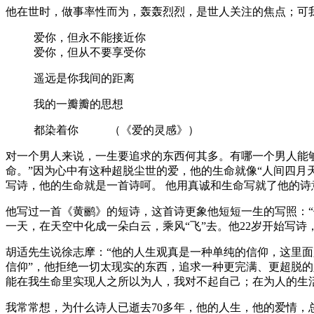
他在世时，做事率性而为，轰轰烈烈，是世人关注的焦点；可
爱你，但永不能接近你
爱你，但从不要享受你
遥远是你我间的距离
我的一瓣瓣的思想
都染着你 （《爱的灵感》）
对一个男人来说，一生要追求的东西何其多。有哪一个男人能
命。”因为心中有这种超脱尘世的爱，他的生命就像“人间四月
写诗，他的生命就是一首诗呵。 他用真诚和生命写就了他的诗
他写过一首《黄鹂》的短诗，这首诗更象他短短一生的写照：“
一天，在天空中化成一朵白云，乘风“飞”去。他22岁开始写诗
胡适先生说徐志摩：“他的人生观真是一种单纯的信仰，这里面
信仰”，他拒绝一切太现实的东西，追求一种更完满、更超脱
能在我生命里实现人之所以为人，我对不起自己；在为人的生
我常常想，为什么诗人已逝去70多年，他的人生，他的爱情