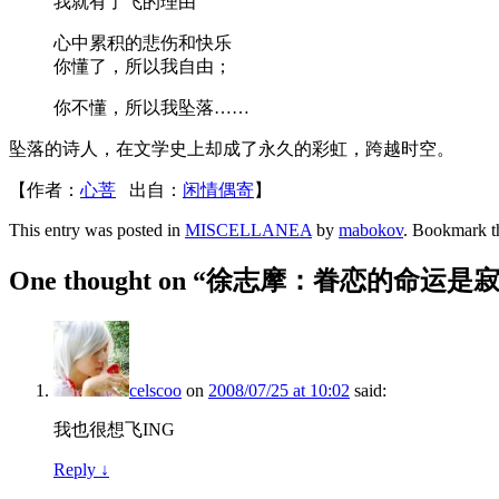
我就有了飞的理由
心中累积的悲伤和快乐
你懂了，所以我自由；
你不懂，所以我坠落……
坠落的诗人，在文学史上却成了永久的彩虹，跨越时空。
【作者：
心菩
出自：
闲情偶寄
】
This entry was posted in
MISCELLANEA
by
mabokov
. Bookmark 
One thought on “
徐志摩：眷恋的命运是
celscoo
on
2008/07/25 at 10:02
said:
我也很想飞ING
Reply
↓