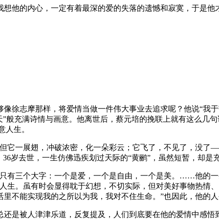
我想他的内心，一定有着最深的爱的失落的遗憾和寂寞，于是他
够像徐志摩那样，将爱情当做一件伟大事业去追求呢？他说“我
天”般充满诗情与画意。他离世后，蔡元培的挽联上就有这么几
意人生。
但它一展翅，冲破浓密，化一朵彩云；它飞了，不见了，没了——
，36岁去世，一生仿佛迅疾划过天际的“黄鹂”，虽然短暂，却是充
只有三个大字：一个是爱，一个是自由，一个是美。……他的一
的人生。虽有时会显得耽于幻想，不切实际，但对美好事物热情、
活里不能实现我的之所以为我，我对不住生命。”也因此，他的人
，总还是被人津津乐道，反复提及，人们到底要在他的爱情中感悟