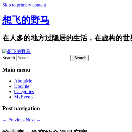
Skip to primary content
想飞的野马
在人多的地方过隐居的生活，在虚构的世
Search
Main menu
AboutMe
DocFile
Categories
MyEvents
Post navigation
←
Previous
Next
→