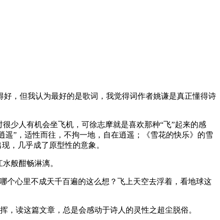
得好，但我认为最好的是歌词，我觉得词作者姚谦是真正懂得诗
很少人有机会坐飞机，可徐志摩就是喜欢那种“飞”起来的感
的逍遥”，适性而往，不拘一地，自在逍遥；《雪花的快乐》的雪
出现，几乎成了原型性的意象。
江水般酣畅淋漓。
！哪个心里不成天千百遍的这么想？飞上天空去浮着，看地球这
的发挥，读这篇文章，总是会感动于诗人的灵性之超尘脱俗。