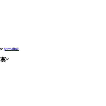
the
permalink
.
寂寞
”