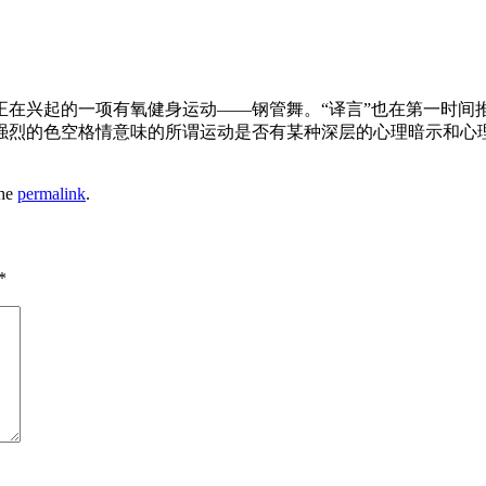
正在兴起的一项有氧健身运动——钢管舞。“译言”也在第一时间
强烈的色空格情意味的所谓运动是否有某种深层的心理暗示和心
the
permalink
.
*