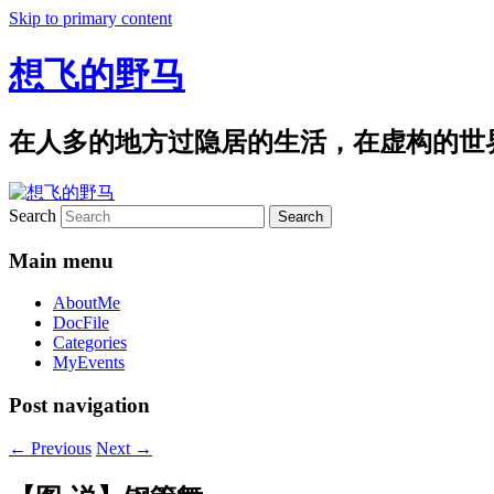
Skip to primary content
想飞的野马
在人多的地方过隐居的生活，在虚构的世
Search
Main menu
AboutMe
DocFile
Categories
MyEvents
Post navigation
←
Previous
Next
→