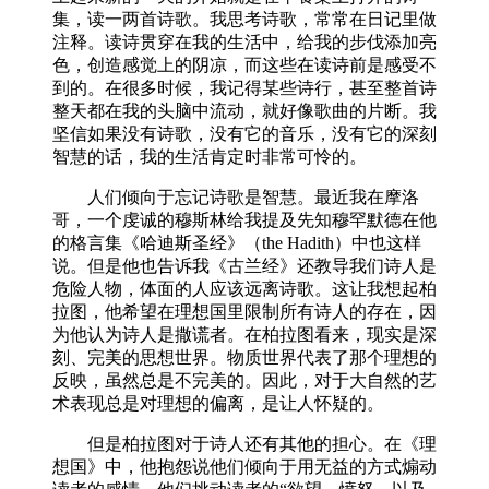
集，读一两首诗歌。我思考诗歌，常常在日记里做
注释。读诗贯穿在我的生活中，给我的步伐添加亮
色，创造感觉上的阴凉，而这些在读诗前是感受不
到的。在很多时候，我记得某些诗行，甚至整首诗
整天都在我的头脑中流动，就好像歌曲的片断。我
坚信如果没有诗歌，没有它的音乐，没有它的深刻
智慧的话，我的生活肯定时非常可怜的。
人们倾向于忘记诗歌是智慧。最近我在摩洛
哥，一个虔诚的穆斯林给我提及先知穆罕默德在他
的格言集《哈迪斯圣经》（the Hadith）中也这样
说。但是他也告诉我《古兰经》还教导我们诗人是
危险人物，体面的人应该远离诗歌。这让我想起柏
拉图，他希望在理想国里限制所有诗人的存在，因
为他认为诗人是撒谎者。在柏拉图看来，现实是深
刻、完美的思想世界。物质世界代表了那个理想的
反映，虽然总是不完美的。因此，对于大自然的艺
术表现总是对理想的偏离，是让人怀疑的。
但是柏拉图对于诗人还有其他的担心。在《理
想国》中，他抱怨说他们倾向于用无益的方式煽动