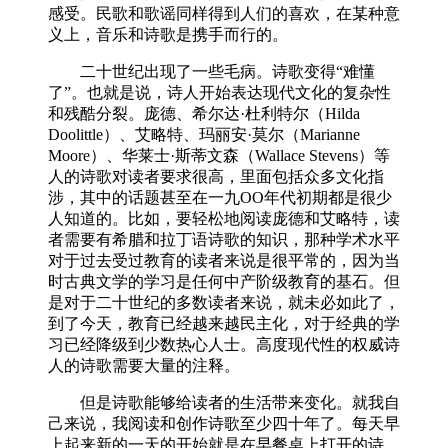
感受。民歌和歌谣同样得到人们的喜欢，在某种意
义上，音乐和诗歌是携手而行的。
二十世纪出现了一些毛病。诗歌变得“难懂
了”。也就是说，诗人开始表达现代文化的复杂性
和残酷分裂。庞德、希尔达·杜利特尔（Hilda
Doolittle）、艾略特、玛丽安·莫尔（Marianne
Moore）、华莱士·斯蒂文森（Wallace Stevens）等
人的诗歌对读者要求很高，里面包括众多文化指
涉，其中的话题甚至在一九ΟΟ年代初期都是很少
人知道的。比如，要轻松地阅读庞德和艾略特，读
者需要有希腊和拉丁语诗歌的知识，那种学术水平
对于过去受过教育的读者来说是很平常的，因为当
时古典文学的学习是任何中产阶级教育的基石。但
是对于二十世纪的多数读者来说，就未必如此了，
到了今天，教育已经越来越民主化，对于经典的学
习已经降级到少数热心人士。高度现代性的权威诗
人的诗歌需要大量的注释。
但是诗歌能够给读者的生活带来变化。就我自
己来说，我阅读和创作诗歌至少四十年了。每天早
上起来新的一天的开始就是在早餐桌上打开的诗