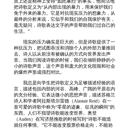
质上还是精神上变得“如此暴烈”的事实，他简洁地
把诗歌定义为“从内部出现的暴力，用来保护我们
免于外来的暴力。它是对抗现实压力的想象力，从
最终的分析来说，它似乎和我们的自我保护有关，
毫无疑问，诗歌表达文字的声音帮助我们过自己的
生活。”
现实的压力确实是巨大的，但是诗歌提供了一
种抗压力，把试图吞没和消除个人的外部力量推回
去。诗人以从前没有被确认的方式向世界发出声
音。当我们阅读诗歌的时候，我们在倾听静静的小
小的诗歌声音，这个声音和庞大的文化喧闹和社会
的爆炸声形成强烈对比。
我总是向学生把诗歌定义为足够描述经验的语
言，描述包括内部的河谷、高峰、广阔的平原在内
的充分经验。它表达微小的思想声音，描述苏格兰
诗人和学者阿拉斯塔尔雷德（Alastair Reid）在一
首可爱的诗歌中称为“零星的迹象、征兆的瞬间”的
东西。人们不指望诗歌能改变世界。奥登
（Auden）在写济慈挽歌的时候写到“诗歌不能造
就任何事情。”它不能改变股票价格走向，不能劝