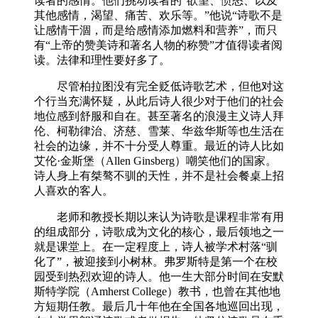
读者的感情。他们挑动读者的“欲望、愤怒、以及
其他感情，渴望、痛苦、欢乐等。”他说“诗歌不是
让感情干涸，而是给感情添加燃料和营养”，而只
有“上帝的赞美诗和著名人物的称赞”才值得读者阅
读。法律和理性要好多了。
尽管柏拉图没有完全贬低诗歌艺术，但他对这
个行当充满怀疑，从此后诗人很少对于他们的社会
地位感到舒服和自在。甚至著名的浪漫主义诗人拜
伦、柯勒律治、济慈、雪莱、华兹华斯等也生活在
社会的边缘，并不十分受人尊重。最近的诗人比如
艾伦·金斯堡（Allen Ginsberg）嘲笑他们的国家。
诗人身上有桀骜不驯的天性，并不是社会餐桌上招
人喜欢的客人。
老师和教授长期以来认为诗歌是课程非常有用
的组成部分，诗歌成为文化的核心，最后领地之一
就是课堂上。在一定程度上，诗人被学术村落“驯
化了”，被迎接到小树林。弗罗斯特是第一个在校
园受到热烈欢迎的诗人。他一生大部分时间在安默
斯特学院（Amherst College）教书，也曾在其他地
方短期任教。最后几十年他在全国各地巡回出现，