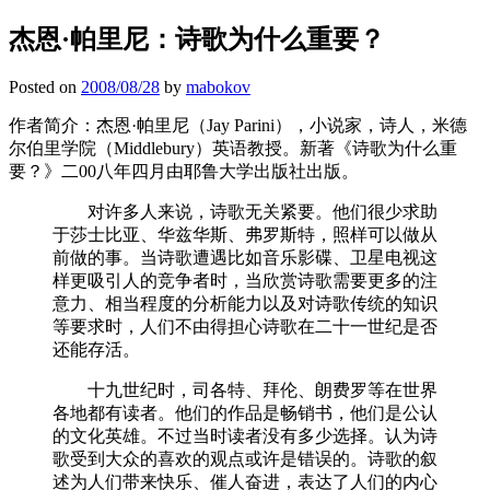
杰恩·帕里尼：诗歌为什么重要？
Posted on
2008/08/28
by
mabokov
作者简介：杰恩·帕里尼（Jay Parini），小说家，诗人，米德
尔伯里学院（Middlebury）英语教授。新著《诗歌为什么重
要？》二00八年四月由耶鲁大学出版社出版。
对许多人来说，诗歌无关紧要。他们很少求助
于莎士比亚、华兹华斯、弗罗斯特，照样可以做从
前做的事。当诗歌遭遇比如音乐影碟、卫星电视这
样更吸引人的竞争者时，当欣赏诗歌需要更多的注
意力、相当程度的分析能力以及对诗歌传统的知识
等要求时，人们不由得担心诗歌在二十一世纪是否
还能存活。
十九世纪时，司各特、拜伦、朗费罗等在世界
各地都有读者。他们的作品是畅销书，他们是公认
的文化英雄。不过当时读者没有多少选择。认为诗
歌受到大众的喜欢的观点或许是错误的。诗歌的叙
述为人们带来快乐、催人奋进，表达了人们的内心