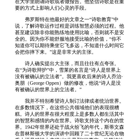
在大学里朗诵诗歌或者做报告。他坚信诗歌是在重
要的方式上影响人们心灵的手段。
弗罗斯特在他最好的文章之一“诗歌教育”中
说，了解诗歌运作过程是训练智慧必须的过程。他
甚至建议除非你能熟练地使用比喻，否则就不是安
全的。因为你不能舒服地接受比喻的价值，“你不
知道你可以期待乘坐它飞多远，不知道什么时间它
会把你摔下来。”这是非常大的主张。
诗人确实提出大主张，而且往往有点夸张。
在“为诗歌辩护”中，雪莱的名言是“诗人是世界上
没有被确认的立法者”。我更喜欢后来的诗人乔治·
奥朋（George Oppen）做的修改，他说“诗人是没
有被确认的世界上的立法者。”
我并不特别希望诗人制订法律或者统治世界。
在多数情况下，在这些公共领域他们的表现很糟
糕。诗人的世界在很大程度上是多数人都生活其中
的智慧和感情的内在世界。诗歌支持这个内在的世
界。1942年世界还处于战火纷飞的年代，斯蒂文森
在普林斯顿大学的演讲中回顾了二十世纪无论在物