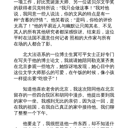
一项工作，好比荒诞派大师、另一位诺贝尔文学奖
的获得者贝克特所说：“我只会做这事！”我对他
说，我同意一些人说法，你的文风的特点是有一
种“含蓄的抒情 ”。他笑着说：“是吗，你给的评价
太高了！”他的平易近人与幽默让只闻其名、不见
其人的所有其他研究者都深感惊讶。结束后，这位
平时在法国不愿意任何记者 照相的大作家与所有
在场的人都合了影。
北大法语系的一位博士生冀可平女士正好专门
在写关于他的博士论文，我就请她陪同勒克莱齐奥
在北京参观一些地方，她惊讶地发现，她心目中的
这位文学大师那么的可爱，在午饭的时候，像小孩
一样提出要“吃饺子”！
知道他喜欢老舍的北京，我这次陪同他在北京
留存的一些四合院区和胡同中漫步。他提出要到我
的家中一坐。我感到无比的亲切，因为这一回，是
在我的祖国，在我自己真正的家中接待他。我们聊
了整整一个下午。
他要走了，我很想送他一件东西，却不知送什