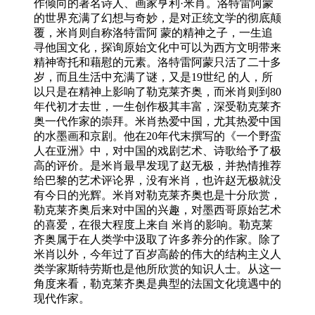
作倾向的著名诗人、画家亨利·米肖。洛特雷阿蒙
的世界充满了幻想与奇妙，是对正统文学的彻底颠
覆，米肖则自称洛特雷阿 蒙的精神之子，一生追
寻他国文化，探询原始文化中可以为西方文明带来
精神寄托和藉慰的元素。洛特雷阿蒙只活了二十多
岁，而且生活中充满了谜，又是19世纪 的人，所
以只是在精神上影响了勒克莱齐奥，而米肖则到80
年代初才去世，一生创作极其丰富，深受勒克莱齐
奥一代作家的崇拜。米肖热爱中国，尤其热爱中国
的水墨画和京剧。他在20年代末撰写的《一个野蛮
人在亚洲》中，对中国的戏剧艺术、诗歌给予了极
高的评价。是米肖最早发现了赵无极，并热情推荐
给巴黎的艺术评论界，没有米肖，也许赵无极就没
有今日的光辉。米肖对勒克莱齐奥也是十分欣赏，
勒克莱齐奥后来对中国的兴趣，对墨西哥原始艺术
的喜爱，在很大程度上来自 米肖的影响。勒克莱
齐奥属于在人类学中汲取了许多养分的作家。除了
米肖以外，今年过了百岁高龄的伟大的结构主义人
类学家斯特劳斯也是他所欣赏的知识人士。从这一
角度来看，勒克莱齐奥是典型的法国文化境遇中的
现代作家。