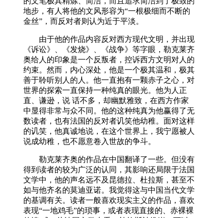
的文笔极其精炼、简洁，而且追求简洁到了极致的
地步，有人将他的文风形容为“一根极细而不断的
金丝”，而反对者则认为近于平淡。
由于他的作品内容反对西方现代文明，并出现
《诉讼》、《发烧》、《战争》等字眼，勒克莱齐
奥给人的印象是一个反叛者，控诉西方文明对人的
约束。然而，内心深处，他是一个极其温和，极其
善于聆听别人的人。他一直抱有一颗赤子之心，对
世界的探索一直保持一种纯真的眼光。他为人正
直、谦逊，说 话不多，却幽默雅致，在西方作家
中显得非常与众不同。他的这种纯真为他赢得了无
数读者，也有法国的反对者讥笑他幼稚。面对这样
的讥笑，他真诚地说，在这个世界上，我宁愿被人
说成幼稚，也不愿意卷入世故的争斗。
勒克莱齐奥的作品在中国翻译了一些。但没有
得到读者的较为广泛的认同，其影响还局限于法国
文学中，他的声名远不及昆德拉、杜拉斯，甚至不
如与他齐名的莫迪亚诺。我觉得这与中国当代文学
的基调有关。读者一般喜欢现实主义的作品，喜欢
表现“一地鸡毛”的琐事，或者表现直接的、赤裸裸