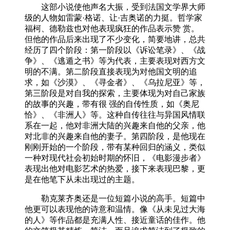
这部小说使他声名大振，受到法国文学界大师
级的人物如雷蒙·格诺、让·吉奥诺的力挺。哲学家
福柯、德勒兹也对他表现疯狂的作品表示赞 赏。
但他的作品后来出现了不少变化，简要地讲，总共
经历了四个阶段：第一阶段以《诉讼笔录》、《战
争》、《逃遁之书》等为代表，主要表现对西方文
明的不满。第二阶段直接表现为对他国文明的追
求，如《沙漠》、《寻金者》、《乌拉尼亚》等，
第三阶段是对自我的探索，主要体现为对自己家族
的故事的兴趣，带有很 强的自传性质，如《奥尼
恰》、《非洲人》等。这种自传往往与异国风情联
系在一起，他对非洲大陆的兴趣来自他的父亲，他
对北非的兴趣来自他的妻子。第四阶段，是他现在
刚刚开始的一个阶段，带有某种回归的涵义，类似
一种对现代社会初始时期的怀旧，《电影漫步者》
表现出他对电影艺术的热爱，接下来表现巴黎，更
是在他笔下从未出现过的主题。
勒克莱齐奥还是一位短篇小说的高手。短篇中
他更可以表现他的诗意和温情。像《从未见过大海
的人》等作品都是充满人性、接近童话的佳作。他