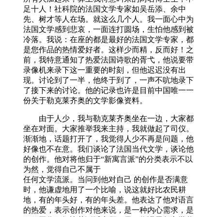
足十人！社科院的法国文学专家如吴岳添、余中
先、树才等人在场。就这么几个人。我一面心中为
法国文学感到悲哀，一面连打圆场，生怕他感到被
冷落。我说：在座的都是最好的法国文学专家，都
是您作品的热情爱好者。这样少而精，反而好！之
前，我特意通知了热爱法国诗歌的胥弋，他说要带
录像机来录下这一重要的时刻，但他迟迟没有出
现。讨论到了一半，他终于到了，一声不吭地录下
了接下来的讨论。他的记录也许是目前中国唯一一
份关于勒克莱齐奥的文学影像资料。
由于人少，我与勒克莱齐奥坐在一边，大家都
坐在对面。大家推举我来主持，我就做起了司仪。
渐渐地，话题打开了，我觉得人少不再是问题，他
好像也不在意。我们谈论了法国当代文学，谈论他
的创作。他对将他归于“新寓言派”的分类表示不以
为然，觉得自己不属于
任何文学流派。当问到他对自己 的创作是否满意
时，他谦虚地用了一个比喻，说这就好比农民耕
地，有的年头好，有的年头差。他表达了他对语言
的热爱，表示创作对他来说，是一种内心需求，是