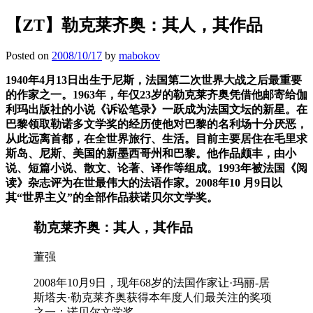
【ZT】勒克莱齐奥：其人，其作品
Posted on
2008/10/17
by
mabokov
1940
年4月13日出生于尼斯，法国第二次世界大战之后最重要
的作家之一。1963年，年仅23岁的勒克莱齐奥凭借他邮寄给伽
利玛出版社的小说《诉讼笔录》一跃成为法国文坛的新星。在
巴黎领取勒诺多文学奖的经历使他对巴黎的名利场十分厌恶，
从此远离首都，在全世界旅行、生活。目前主要居住在毛里求
斯岛、尼斯、美国的新墨西哥州和巴黎。他作品颇丰，由小
说、短篇小说、散文、论著、译作等组成。1993年被法国《阅
读》杂志评为在世最伟大的法语作家。2008年10 月9日以
其
“
世界主义
”
的全部作品获诺贝尔文学奖。
勒克莱齐奥：其人，其作品
董强
2008年10月9日，现年68岁的法国作家让·玛丽-居
斯塔夫·勒克莱齐奥获得本年度人们最关注的奖项
之一：诺贝尔文学奖。