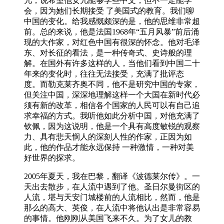
儿，说希望他女儿能够学些中文，但不一定能学
会，因为她们长期接受 了美国式的教育。我们聊
中国的变化。给我感慨颇深的是，他的思维非常超
前。总的来说，他是法国1968年“五月风暴”前后涌
现的大作家，对红色中国有很深的怀念。他对毛泽
东、对长征的看法，是一种传奇式、史诗般的理
解。在国外有许多这样的人，当他们看到中国二十
年来的变化时，往往无法接受，充满了批评态
度。而勒克莱齐奥不同，他不是研究中国的专家，
但关注中国，深深地理解这样一个大国在新时代必
须有新的改革，相信各个国家的人民可以有自己追
求幸福的方式。我听他如此分析中国，对他充满了
钦佩，因为这说明，他是一个具有高度敏锐的观察
力、具有悲天悯人的深刻人性的作家，正因为如
此，他的作品才能永远保持 一种激情，一种对美
好世界的探求。
2005年夏天，我在巴黎，翻译《波德莱尔传》。一
天出去散步，在人流中遇到了他。圣日尔曼街区的
人流，堪与天安门城楼前的人流相比，然而，他是
那么的高大、英俊，在人流中将他认出是非常容易
的事情。他刚刚从美国飞来不久。为了女儿的教