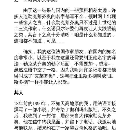
由于这一结果与国内的一些预料相差太远，许
多人连勒克莱齐奥的名字都写不全，顿时网上出现
一些惊人之言，什么勒克莱齐奥只不过是上世纪的
二三流作家，什么诺贝尔评委们再次让人大跌眼镜
之类，其言下之意十分清晰：咱是什么都知道的，
连咱都不知道，可见……
确实，我的这位法国作家朋友，在国内的知名
度非常小。以至于我在这里还需要纠正他名字的译
法：勒克莱齐奥的勒字后面，不需要加·，或者-，
虽然法语中空了一格。因为我听到许多记者都把他
误叫成了“克莱齐奥”，这与把亚里斯多德叫成“里
斯多德”一样不能让人忍受。
其人
18年前的1990年，不知天高地厚的我，用法语直接
撰写了一部小说，并寄给了伽利玛出版社。不久之
后，我收到了一封信，居然来自大作家勒克莱齐
奥。他在信中约我见面，并留下了电话。我激动地
与他联系，结果约在了一家墨西哥风格的酒吧。后