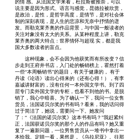
的情 感。从法国文学来看，杜拉斯被推崇，可以
说主要是因为形式、语言与感觉，昆德拉被欣赏，
是政治，是性，是哲学高度，是情节，是对社会体
制的深刻表现，是人生的悲凉和无奈中抒情的迸
发。而勒克莱齐奥的作品背景，与中国一般读者的
关注对象没有太大的关系。从某种程度上讲，勒克
莱齐奥的两大特点：世界情怀与超现 实，都是我
国大多数读者的盲点。
这种现象，会不会因为他获奖而有所改变？信
步走到王府井书店，入门处的畅销榜上，霍然打着
一些“本周畅销书”的题目，有关于健康的， 有于
丹读《论语》读出心得来的（还有心得！），有李
嘉诚讲财富的，没有任何一本外国文学书。到了四
层专门卖外国文学的专柜，也看不到他的书。是脱
销了，我心中暗喜。为了确认一下，我问一位女售
货员，法国诺贝尔奖的书有吗？看来，我的话问得
过于简洁了，她说，需要问一下。她发问
了：“《法国的诺贝尔奖》这本书有吗？”我赶紧纠
正，法国获诺贝尔奖的那个人的作品有吗？她又重
复了一遍新问题，一位男售货员从一堆书中拿出一
本给我。定睛一看，果然是，《乌拉尼亚》。往那