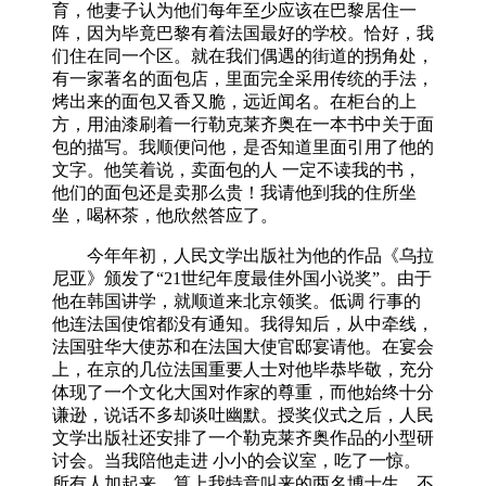
育，他妻子认为他们每年至少应该在巴黎居住一
阵，因为毕竟巴黎有着法国最好的学校。恰好，我
们住在同一个区。就在我们偶遇的街道的拐角处，
有一家著名的面包店，里面完全采用传统的手法，
烤出来的面包又香又脆，远近闻名。在柜台的上
方，用油漆刷着一行勒克莱齐奥在一本书中关于面
包的描写。我顺便问他，是否知道里面引用了他的
文字。他笑着说，卖面包的人 一定不读我的书，
他们的面包还是卖那么贵！我请他到我的住所坐
坐，喝杯茶，他欣然答应了。
今年年初，人民文学出版社为他的作品《乌拉
尼亚》颁发了“21世纪年度最佳外国小说奖”。由于
他在韩国讲学，就顺道来北京领奖。低调 行事的
他连法国使馆都没有通知。我得知后，从中牵线，
法国驻华大使苏和在法国大使官邸宴请他。在宴会
上，在京的几位法国重要人士对他毕恭毕敬，充分
体现了一个文化大国对作家的尊重，而他始终十分
谦逊，说话不多却谈吐幽默。授奖仪式之后，人民
文学出版社还安排了一个勒克莱齐奥作品的小型研
讨会。当我陪他走进 小小的会议室，吃了一惊。
所有人加起来，算上我特意叫来的两名博士生，不