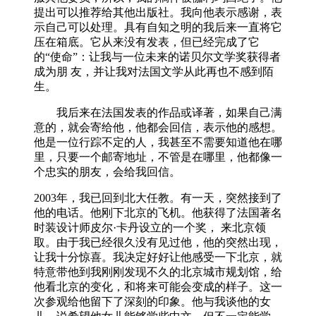
提出可以推荐给其他出版社。我向他表示感谢，表
示自己可以处理。具有自知之明的我后来一直将它
压在箱底。它从来没有发表，但已经完成了它
的“使命”：让我与一位未来的诺贝尔文学奖获得者
成为朋 友，并让我对法国文学从此再也不感到陌
生。
我后来在法国发表的作品或译著，如果自己满
意的，就会寄给他，他都会回信，表示他的感想。
他是一位行踪不定的人，我甚至不需要知道他在哪
里，只要一个邮寄地址，不管是在哪里，他都像一
个忠实的朋友，会给我回信。
2003年，我已回到北大任教。有一天，突然接到了
他的电话。他刚下北京的飞机。他获得了法国著名
时装设计师皮尔·卡丹设立的一个奖， 来北京领
取。由于我已经很久没有见过他，他的突然出现，
让我十分惊喜。我决定好好让他感受一下北京，就
特意带他到我刚刚发现不久的北京城市规划馆，给
他看北京的变化，和将来可能会变成的样子。这一
次参观给他留下了深刻的印象。他与我谈他的女