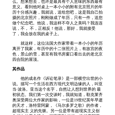
么。想来想去，也许是最具有个人意味的东西最有
意义。看到他对桌上一本小小的附有北京照片的年
历十分感兴趣，我就说，送给您吧，这是我自己拍
摄的北京照片，刚刚做成了年历，只有一件，送您
做个纪念吧。他说，我这样不夺人之美吗？我连连
说，不， 不，正相反！他说，那好，我就接受
了，我会放在我的桌子上。
就这样，这位法国大作家带着一本小小的年历
离开了我家，年历中的十二张照片上，有故宫的夜
色，景山的雪，甚至有我书房窗口看出去的老北京
四合院的屋顶。
其作品
他的成名作《诉讼笔录》是一部横空出世的小
说。描写一个生活在西方现代文明边缘的人，叫亚
当·波洛。亚当这个名字，自然让人想到世界的 最
初状态。我们第一次交谈时，我就知道，勒克莱齐
奥深受两位大作家的影响，一位是19世纪英年早逝
的天才，洛特雷阿蒙，《马尔多罗之歌》的作者，
超现实主 义的先驱。另一位是带有超现实主义创