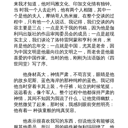
来我才知道，他对玛雅文化、印加文化情有独钟。
当 时我一个人去赴约，他有两个人相随，其中一
个是他的夫人，摩纳哥人热米娅。在整个交谈的过
程中，只有他一个人说话。我记得，我们交谈的内
容主要是三点：一点是关于我的书稿，因为他是伽
利玛出版社的作品审阅委员会的成员；一点是超现
实主义，我们谈论了洛特雷阿蒙和亨利·米肖，米
肖是他的忘年交；一点就是中国，尤其是老舍，因
为中国文明是他最向往的文明之一，而老舍是他最
喜爱的中国作家。当时的他，刚刚为法语版的《四
世同堂》写了序。
他身材高大，神情严肃，不苟言笑，眼睛是他
的故乡尼斯、蓝色海岸的那种纯粹的蓝色。我记得
他当时穿着卡其上装，牛仔裤，站立的时候笔挺，
远远看去，像个军人。整个过程中他都保持严肃的
神情，其间不知因为我说了什么，让他觉得幽默，
突然微笑了起来，那时候，我感到眼前突然明亮：
他有着一 种孩童般的纯真笑容。
他表示很喜欢我写的东西，但说他没有能够说
服其他委员，所以，我的稿件被伽利玛回绝了。他