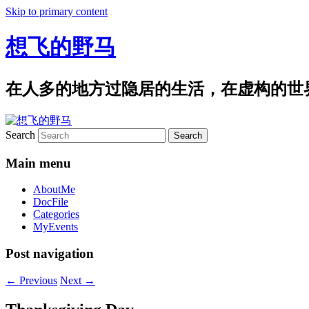
Skip to primary content
想飞的野马
在人多的地方过隐居的生活，在虚构的世
Search
Main menu
AboutMe
DocFile
Categories
MyEvents
Post navigation
←
Previous
Next
→