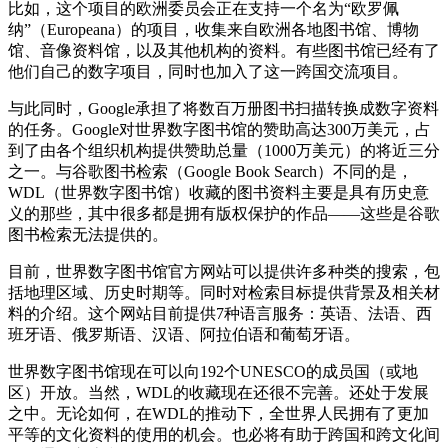
比如，这个项目的欧洲委员会正在支持一个名为“欧罗佩
纳”（Europeana）的项目，收集来自欧洲各地图书馆、博物
馆、音像资料馆，以及其他机构的资料。有些图书馆已经有了
他们自己的数字项目，同时也加入了这一跨国交流项目。
与此同时，Google承担了将数百万册图书扫描转换成数字资料
的任务。Google对世界数字图书馆的赞助高达300万美元，占
到了由各个组织机构提供赞助总量（1000万美元）的将近三分
之一。与谷歌图书检索（Google Book Search）不同的是，
WDL（世界数字图书馆）收藏的图书资料主要是具有历史意
义的那些，其中很多都是拥有版权保护的作品——这些是谷歌
图书检索无法提供的。
目前，世界数字图书馆官方网站可以提供许多种类的搜索，包
括地理区域、历史时期等。同时对检索目标提供背景及相关材
料的介绍。这个网站目前提供7种语言服务：英语、法语、西
班牙语、俄罗斯语、汉语、阿拉伯语和葡萄牙语。
世界数字图书馆现在可以向192个UNESCO的成员国（或地
区）开放。当然，WDL的收藏现在还很不完善。还处于发展
之中。无论如何，在WDL的推动下，全世界人民拥有了更加
平等的文化资料的使用的机会。也必将有助于跨国和跨文化间