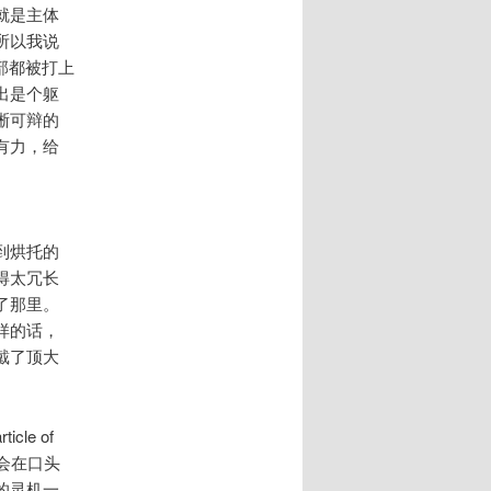
就是主体
所以我说
脚部都被打上
出是个躯
晰可辩的
有力，给
到烘托的
得太冗长
了那里。
样的话，
戴了顶大
e of
许会在口头
的灵机一