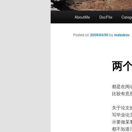
Main
AboutMe
DocFile
Categ
menu
Posted on
2009/04/30
by
mabokov
两
都是在阅
比较有意
关于论文
写毕业论
示要做某
都不知道