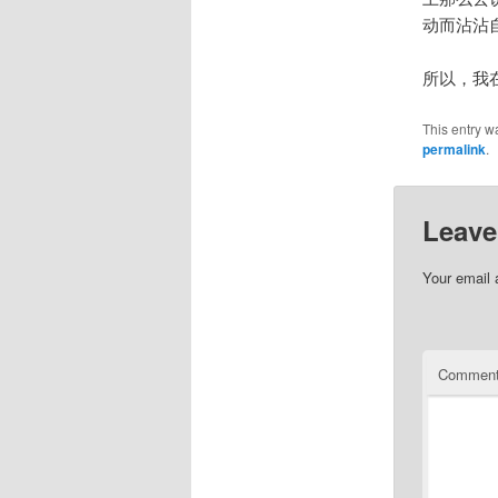
动而沾沾自
所以，我
This entry w
permalink
.
Leave
Your email 
Commen