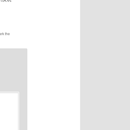
rk the