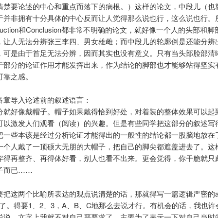
清楚要论述的中心和重点而落下的病根。）这样的论文，中段儿（也
于并非拥有十分具体的中心反而让人觉得那么说也行，这么说也行。
roduction和Conclusion都非常不明确的论文，就好像一个人的头部和
，让人无法分辨张三李四、男女雄雌；而中段儿的轮廓倒是还能分辨
，可是由于首足无法分辨，因而其实也没有意义。只有当头部脸部清
干部分的论证作用才能发挥出来，作为结论的脚部也才能够站得坚实
可靠之感。
各章导入论述前的叙述语言：
分就好像戴帽子。帽子如果戴得恰到好处，对着装的整体效果可以起
可以激发人们观看（阅读）的兴趣。但是有些同学把这部分的叙述写
把一些本该是经过分析论证才能得出的一般性的结论都一股脑地放在
一个人戴了一顶硕大无朋的大帽子，把自己的脚尖都遮盖进去了。这
穿得再整齐、再得体好看，别人也看不出来。更会觉得，你干脆就只
子而已……
把这两个比喻所表达的观点说清楚的话，那就得写一篇逻辑严密的articl
ition了。得要1、2、3，A、B、C地那么去说才行。有机会的话，我也
说说。文字上我就不对自己严要求了。主要为了表示一下对自己当时