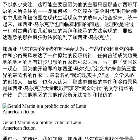
予以多少关注。这可能主要是因为他的主题只是那些讲西班牙
语的人所关注的——即如何将一个沉浸在“黄金时代”时期的诗
歌中儿童和被包围在现代生活现实中的成年人结合起来、统一
起来。加西亚·马尔克斯也面临着相同的问题。达理欧是通过
一种对古典诗歌几近疯狂的崇拜和继承的方法实现的。显然，
达理欧的那种疯狂做法影响到了加西亚·马尔克斯。
加西亚·马尔克斯的读者有时候会认为，作品中的超自然的事
件和乡俗民风表达了一种原始的反叛精神，任何曾经成为殖民
地的地区的具有进步思想的作家都可以去写。马丁似乎赞同这
一观点，因为他开篇即将加西亚·马尔克斯定义为“来自第三世
界的最著名的作家”，最著名的“魔幻现实主义”这一文学风格
的创始人。当然，也有人认为，那些超自然的事件和乡俗民风
是加西亚·马尔克斯大量吸取西班牙“黄金时代”的文学精华的
产物，是其他地区的其他作家所无法复制和模仿的。
Gerald Martin is a prolific critic of Latin
American fiction
通过马丁的传记，我们知道，加西亚·马尔克斯自我评价最高