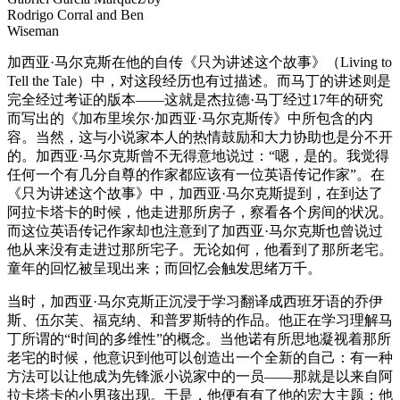
Rodrigo Corral and Ben
Wiseman
加西亚·马尔克斯在他的自传《只为讲述这个故事》（Living to
Tell the Tale）中，对这段经历也有过描述。而马丁的讲述则是
完全经过考证的版本——这就是杰拉德·马丁经过17年的研究
而写出的《加布里埃尔·加西亚·马尔克斯传》中所包含的内
容。当然，这与小说家本人的热情鼓励和大力协助也是分不开
的。加西亚·马尔克斯曾不无得意地说过：“嗯，是的。我觉得
任何一个有几分自尊的作家都应该有一位英语传记作家”。在
《只为讲述这个故事》中，加西亚·马尔克斯提到，在到达了
阿拉卡塔卡的时候，他走进那所房子，察看各个房间的状况。
而这位英语传记作家却也注意到了加西亚·马尔克斯也曾说过
他从来没有走进过那所宅子。无论如何，他看到了那所老宅。
童年的回忆被呈现出来；而回忆会触发思绪万千。
当时，加西亚·马尔克斯正沉浸于学习翻译成西班牙语的乔伊
斯、伍尔芙、福克纳、和普罗斯特的作品。他正在学习理解马
丁所谓的“时间的多维性”的概念。当他诺有所思地凝视着那所
老宅的时候，他意识到他可以创造出一个全新的自己：有一种
方法可以让他成为先锋派小说家中的一员——那就是以来自阿
拉卡塔卡的小男孩出现。于是，他便有有了他的宏大主题；他