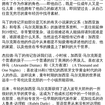
拥有了作为作家的角色——即他自己，既是一位成年人又是一
位儿童；他也拥有了他自己的叙述方法，即回望过去，从自己
往昔无穷尽的童年经历中找寻素材。
马丁的传记开始部分是冗长的有关小说家的父系（加西亚族
系）和母系（马尔克斯族系）的族谱世系资料。一直往前延伸
到19世纪。非常繁琐复杂。读后很难还有人能搞得请到底谁是
谁，谁跟谁是什么关系。当然这也不能怪传记作者：加西亚·
马尔克斯在他的作品中从来都是不知疲倦地讲述他的过去、他
的家庭、以及他坐在爷爷的膝盖上了解到的大千世界。
杰拉德·马丁的传记告诉我们说，小时候，加西亚·马尔克斯是
个普通的孩子——一个普通的拉丁美洲的小男孩儿。喜欢读大
仲马（Alexandre Dumas）和《天方夜谭》（A Thousand and
One Nights）；喜欢读16和17世纪的西班牙文学黄金时代的诗
人的作品。这样说来，童年时期的加西亚·马尔克斯的世界就
远非一个哥伦比亚北部的一个小镇所能容纳。
后来，年轻的加西亚·马尔克斯获得了进入波哥大郊外的一所
很好的大学的奖学金。这成为了他成长过程中的一个转折点。
在那里，他开始专攻另一位早期的现代派作家，尼加拉瓜的诗
人鲁本·达理欧（Rubén Darío）。英语世界从来没有对达理欧