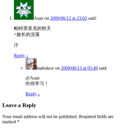
Asan
on
2009/06/12 at 23:02
said:
帕特里亚克的秋天
=族长的没落
汗
Reply
↓
mabokov
on
2009/06/13 at 05:49
said:
@Asan
向你学习！
Reply
↓
Leave a Reply
Your email address will not be published.
Required fields are
marked
*