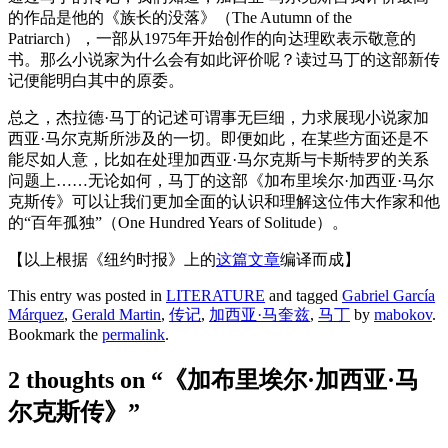
的作品是他的《族长的没落》（The Autumn of the
Patriarch），一部从1975年开始创作的向达理欧表示敬意的
书。那么小说家为什么会有如此评价呢？读过马丁的这部新传
记便能明白其中的原委。
总之，杰拉德·马丁的记述可谓事无巨细，力求展现小说家加
西亚·马尔克斯所涉及的一切。即便如此，在某些方面还是不
能尽如人意，比如在处理加西亚·马尔克斯与卡斯特罗的关系
问题上……无论如何，马丁的这部《加布里埃尔·加西亚·马尔
克斯传》可以让我们更加全面的认识和理解这位伟大作家和他
的“百年孤独”（One Hundred Years of Solitude）。
【以上根据《纽约时报》上的
这篇文章
编译而成】
This entry was posted in
LITERATURE
and tagged
Gabriel García
Márquez
,
Gerald Martin
,
传记
,
加西亚·马奎兹
,
马丁
by
mabokov
.
Bookmark the
permalink
.
2 thoughts on “
《加布里埃尔·加西亚·马
尔克斯传》
”