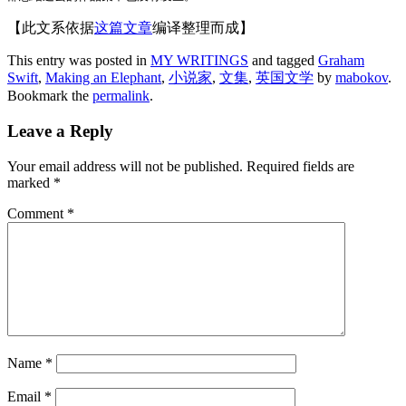
【此文系依据
这篇文章
编译整理而成】
This entry was posted in
MY WRITINGS
and tagged
Graham
Swift
,
Making an Elephant
,
小说家
,
文集
,
英国文学
by
mabokov
.
Bookmark the
permalink
.
Leave a Reply
Your email address will not be published.
Required fields are
marked
*
Comment
*
Name
*
Email
*