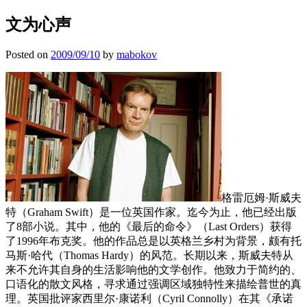
文为心声
Posted on
2009/09/10
by
mabokov
格雷厄姆·斯威夫
特（
Graham Swift
）是一位英国作家。迄今为止，他已经出版
了
8
部小说。其中，他的《最后的命令》（
Last Orders
）获得
了
1996
年布克奖。他的作品总是以英格兰乡村为背景，颇有托
马斯·哈代（
Thomas Hardy
）的风范。长期以来，斯威夫特从
来不允许其自身的生活影响他的文学创作。他致力于简约的、
口语化的散文风格，寻求通过强调区域独特性来描绘普世的真
理。英国批评家西里尔·康诺利（
Cyril Connolly
）在其《承诺