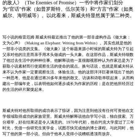
的敌人》（
The Enemies of Promise
）一书中将作家们划分
为“官话”作家（如普罗斯特、伍尔芙等）和“方言”作家（如奥
威尔、海明威等）。以此看来，斯威夫特显然属于第二种类。
写小说的格雷厄姆·斯威夫特最近推出了他的第一部非虚构作品《做大象：
文为心声》（Making an Elephant: Writing from Within）。其实也就是他的
一部非小说类的文集。《做大象》这个标题来源小时候的斯威夫特为了引起
父亲对他的注意而亲手用木头做成的一头大象。在这部作品，斯威夫特细数
了他过去生活中的种种往事。他解释说他一直很鄙视那种认为作家总是为了
获取小说素材而行使观察生活的使命的观点。换句话说，也就是斯威夫特从
来不认为作家一定要观察生活、体验生活。他的这部洋洋巨著体现出了他的
一种思考。他是在通过将
20
多年来他的散文、访谈和诗歌串联起来，从而构
建出一部编年史，以表明他如何逐步成长为作家的历程；是在把他所经历过
的生活的碎片聚拢起来。
斯威夫特对他所取得的成功表示了惊讶，因为注意到他没有任何可资他在文
学领域取得成功的家族背景。斯威夫特解释说他自学写小说，独自摸索、万
分艰辛，好在结果还是令人满意的。
1970
年代初，他在约克大学度过了三年
时光，凭借一份研究生奖学金，试图尽快完成他的博士课程。与此同时，他
写了他的第一部小说。但由于他本人觉得小说糟糕透顶而放弃。