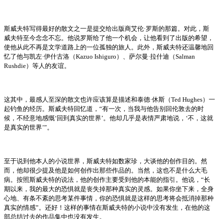
斯威夫特写得最好的散文之一是提交给出版商艾伦·罗斯的那篇。对此，斯
威夫特至今念念不忘。他说罗斯给了他一个机会，让他看到了出版的希望，
使他从此不再是文学道路上的一位孤独的旅人。此外，斯威夫特还温馨地回
忆了他与凯左·伊什古洛（
Kazuo Ishiguro
）、萨尔曼·拉什迪（
Salman
Rushdie
）等人的友谊。
这其中，最感人至深的散文也许应该算是描述和泰德·休斯（
Ted Hughes
）一
起钓鱼的经历。斯威夫特回忆道，“有一次，当我与他告别回伦敦去的时
候，不经意地感慨‘回到真实的世界’。他却几乎是表情严肃地说，‘不，这就
是真实的世界’”。
至于说到他本人的小说世界，斯威夫特如数家珍，大谈他的创作目的。然
而，他却很少提及他是如何创作出那些作品的。当然，这也不是什么大毛
病。按照斯威夫特的说法，他的创作主要受到他的本能的指引。他说，“长
期以来，我的最大的恐惧就是丧失掉那种真实的灵感。如果你坐下来，全身
心地、有条不紊的思考某件事情，你的恐惧就是这样的思考将会抵消掉那种
真实的情感”。还好！这样的事情在斯威夫特的小说中没有发生，在他的这
部总结过去的作品集中也没有发生。