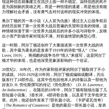
现这种信念就像建立在流沙上面一样不稳定。温特伯恩的死不
是为国捐躯的英雄之死，而是一种怯懦的逃避，而是他没有能
力理解社会矛盾，没有勇气去对付这样的现实冲突的体现。
奥尔丁顿的另一本小说《人人皆为仇敌》通过主人公战争前后
的经历反映了第一次世界大战后普遍的失望和沮丧的情绪。这
种情绪弥漫于第一次世界大战前后的许多小说与诗歌中，反映
出小资产阶级作家对现实不满、对前途绝望的典型心理。
这一时期，阿尔丁顿还创作了大量描述第一次世界大战的诗
歌，其中最为著名的是发表于1919年的诗歌“情人”（The
Lover, 1919）。将残酷的战争当作“情人”来描写，这是阿尔丁
顿才华的体现，也是他深受意象派影响的一个佐证。
20世纪2、30年代，作为作家和批评家的阿尔丁顿取得了不小
的成就。1920-1929这10年间，阿尔丁顿或编辑或翻译，共出
版发行了24部作品。这其中也包括他本人的诗集以及一部他为
好友D. H. 劳伦斯撰写的传记《劳伦斯传》（
D. H. Lawrence,
An Indiscretion
）。在随后的10年中，阿尔丁顿有陆续出版了几
部短篇小说集、3首长诗、4部诗歌合集，以及若干文学批评文
章。此外，他还创作发表了7部长篇小说。《卡萨诺瓦传奇》
（
The Romance of Casanova
）是他的最后一部长篇小说，发表