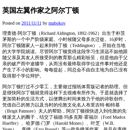
英国左翼作家之阿尔丁顿
Posted on
2011/11/11
by
mabokov
理查德·阿尔丁顿（Richard Aldington, 1892-1962）出生于朴茨
茅斯的一个中产阶级家庭。小时候随父母多次迁徙。16岁时，
阿尔丁顿随家人一起来到特丁顿（Teddington），开始在当地
的大学学院就读。尽管阿尔丁顿觉得这段学习生涯远不如他跟
随父亲及其友人所接受到的教育那么精彩纷呈，但是他由于父
亲的破产而中途辍学，从而没有最终取得学位这件事对他还是
产生了不小的影响。每每提起，同总会不由自主地为自己没有
取得那个学位辩护。
阿尔丁顿打过不少零工，主要做过报纸体育版记者的助理。但
是很快阿尔丁顿就觉得这样下去很难有所作为。于是就选择了
更加简朴的生活方式，以便腾出时间来致力于他的诗歌创作。
凭借自己的努力以及当时的伦敦文化名人布里吉特·帕特慕
（Brigit Patmore）夫人的帮助，阿尔丁顿很快进入到伦敦的先
锋派文人的圈子，结交了福德·玛多克斯·霍福尔（Ford Madox
Hueffer）、哈罗德·门罗（Harold Monro）、叶芝（W.B.
Yeats）、庞德（Ezra Pound）等一批先锋派作家。并且在庞德