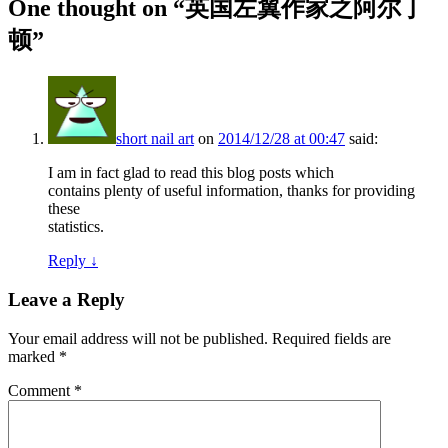
One thought on “
英国左翼作家之阿尔丁
顿
”
short nail art
on
2014/12/28 at 00:47
said:
I am in fact glad to read this blog posts which
contains plenty of useful information, thanks for providing
these
statistics.
Reply
↓
Leave a Reply
Your email address will not be published.
Required fields are
marked
*
Comment
*