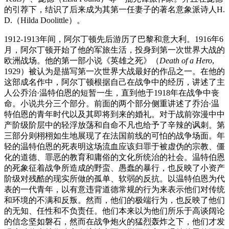
的引荐下，结识了后来成为其第一任妻子的著名意象派诗人H.
D.（Hilda Doolittle）。
1912-1913年间，阿尔丁顿先后游历了巴黎和意大利。1916年6
月，阿尔丁顿开始了他的军旅生活，投身到第一次世界大战的
欧洲战场。他的第一部小说《英雄之死》（
Death of a Hero
,
1929）被认为是描写第一次世界大战最好的作品之一。在他的
这部成名作中，阿尔丁顿根据自己在战争中的经历，讲述了主
人公乔治·温特伯恩的短暂一生，直到他于1918年在战争中丧
命。小说共分三个部分。前面的两个部分侧重讲述了乔治·温
特伯恩的青年时代以及其即将到来的婚礼。对于战前弥漫中中
产阶级阶层中的轻浮放荡和自命不凡也给予了辛辣的讽刺。第
三部分则栩栩如生地展现了在法国前线的可怕的战争场面。年
轻的温特伯恩的死表明这场流血应该归罪于被虚伪的宗教、僵
化的道德、罪恶的教育和庸俗的文化所统治的社会。温特伯恩
的死象征着战争所造成的野蛮、愚蠢的暴行，也反映了小资产
阶级对残酷的现实所做的孤单、软弱的反抗。以温特伯恩为代
表的一代青年，以有意违背道德常规的行为来表示他们对传统
和环境的不满和反叛。然而，他们的极端行为，也反映了他们
的无知、任性和不负责任。他们本来以为他们所乐于高谈阔论
的信念坚如磐石，然而在战争炮火的猛烈轰炸之下，他们才发