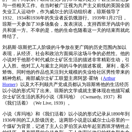
与一些相关工作。在当时被广泛视为共产主义前线的英国全国
失业工人运动中，作为威尔士的活动组织者，琼斯领导了
1932、1934和1936年的失业者反饥饿游行。1939年1月27日，
琼斯一天参加了30多场集会，发表演说，支持西班牙内战中的
共和派一方。不幸的是，他的生命也随着这一天的结束而就此
终结了。
刘易斯·琼斯把工人阶级的斗争放在更广阔的历史范围内加以
表现，从经济、社会和政治方面揭示这场斗争的必然性。他的
小说对于他那个时代威尔士矿区生活的描述非常精彩生动，引
人入胜。他对工人与雇主之间的斗争的描述客观、犀利，毫不
矫饰。同时他的作品也关注到大规模的失业给社区男性带来的
精神危机。南部威尔士矿工联盟主席阿瑟·霍纳（
Arthur
Horner
）以及大不列颠共产党成员都认为琼斯将他的生活经历
以小说的形式写了出来。琼斯的文学成就主要体现在他描写威
尔士矿区生活的系列小说《库玛地》（Cwmardy, 1937）和
《我们活着》（We Live, 1939）。
小说《库玛地》和《我们活着》以小说的形式记录从1890年到
1936年间的工人阶级历史。这两部小说是以威尔士山谷里的一
个煤矿为背景，记述了主人公罗伯茨从幼年起至西班牙牺牲止