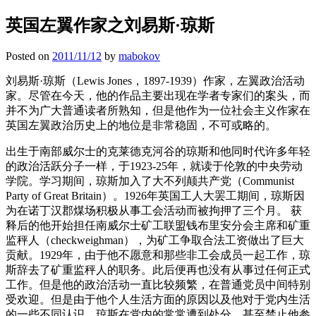
英国左翼作家之刘易斯·琼斯
Posted on
2011/11/12
by
mabokov
刘易斯·琼斯（Lewis Jones，1897-1939）作家，左翼政治活动
家。尽管在今天，他的作品主要出现在学者专家们的案头，而
并不为广大普通读者所熟知，但是他作为一位社会主义作家在
英国左翼政治历史上的地位是非常稳固，不可或略的。
出生于南部威尔士的克莱德克河谷的琼斯和他同时代许多年轻
的政治活跃分子一样，于1923-25年，就读于伦敦的中央劳动
学院。学习期间，琼斯加入了大不列颠共产党（Communist
Party of Great Britain）。1926年英国工人大罢工期间，琼斯因
为在诺丁汉郡煤场积极从事工会活动而被拘押了三个月。 获
释后的他开始担任南威尔士矿工联盟钱布里安分会主席和矿重
监秤人（checkweighman），为矿工争取合法工资做出了巨大
贡献。1929年，由于他不愿意和那些非工会成员一起工作，琼
斯辞去了矿重监秤人的职务。此后便再也没有从事过任何正式
工作。但是他的政治活动一直比较频繁，在普通党员中间特别
受欢迎。但是由于他个人生活方面的原因以及他对于党内生活
的一些不同认识，琼斯在党内的常常遭到处分，甚至禁止他参