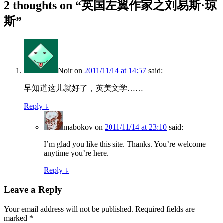
2 thoughts on “
英国左翼作家之刘易斯·琼
斯
”
Noir
on
2011/11/14 at 14:57
said:
早知道这儿就好了，英美文学……
Reply
↓
mabokov
on
2011/11/14 at 23:10
said:
I’m glad you like this site. Thanks. You’re welcome
anytime you’re here.
Reply
↓
Leave a Reply
Your email address will not be published.
Required fields are
marked
*