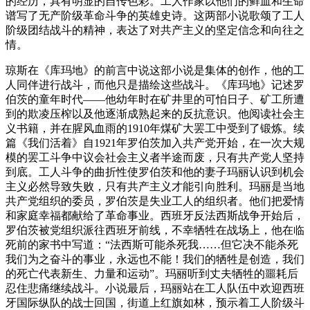
的经历，具有明显的自传色彩。工人作家以他们的鲜血和生命
谱写了无产阶级革命斗争的英雄史诗。这两部小说歌颂了工人
阶级团结战斗的精神，表达了对共产主义的坚定信念和向往之
情。
琼斯在《库玛地》的前言中说这部小说是集体的创作，他的工
人同伴进行战斗，而他只是描绘这些战斗。《库玛地》记述罗
伯茨的童年时代——他幼年时在矿井里的可怕日子、矿工所遭
到的欺凌压榨以及他逐渐成熟起来的反抗意识。他阅读社会主
义书籍，并在腥风血雨的1910年煤矿大罢工中受到了锻炼。续
篇《我们活着》自1921年罗伯茨加入共产党开始，在一次大规
模的罢工斗争中议会社会主义者半途而废，只有共产党人坚持
到底。工人斗争的曲折性使罗伯茨和他的妻子玛丽认识到机会
主义必然导致失败，只有共产主义才能引向胜利。玛丽是当地
共产党组织的委员，罗伯茨是失业工人的组织者。他们把爱情
和家庭幸福都献给了革命事业。西班牙反法西斯战争开始后，
罗伯茨被党组织派往西班牙前线，不幸牺牲在战场上，他在临
死前的家书中写道：“法西斯可能杀死我……但它决不能杀死
我们为之奋斗的事业，永远也不能！我们的牺牲是创造，我们
的死亡代表新生、力量和运动”。玛丽听到丈夫牺牲的噩耗后
忍住悲痛继续战斗。小说最后，玛丽站在工人队伍中欢迎西班
牙国际纵队的战士回国，街道上红旗如林，预示着工人阶级斗