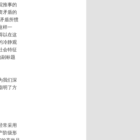
院推事的
资矛盾的
资矛盾所惯
这样一
得以在这
的冷静观
社会特征
的副标题
为我们深
指明了方
经常采用
产阶级形
”的高尚品