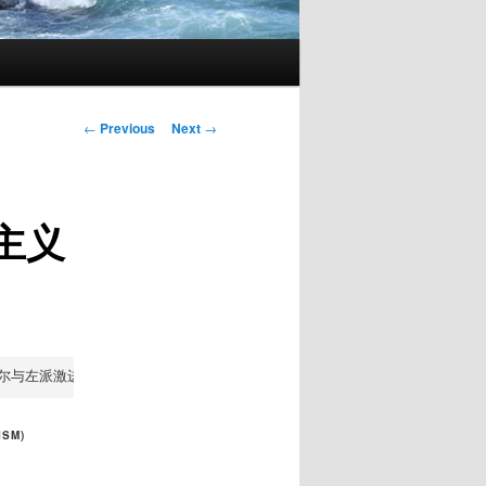
Post
←
Previous
Next
→
navigation
主义
激进主义思想联系在一起，这一提法是新的。期待方家指正。该文已在《外国语文》（F
ISM
)