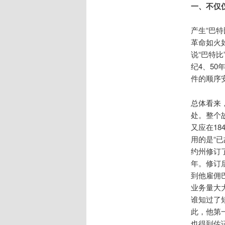
一、不仅
产生“巴
革命如火
说“巴特
纪4、5
件的顺序
总体看来
处。整个
又应在18
用的是“已
约州修订
年。修订
到他雇佣
业务量大
谁知过了
此，他第
也得到佐