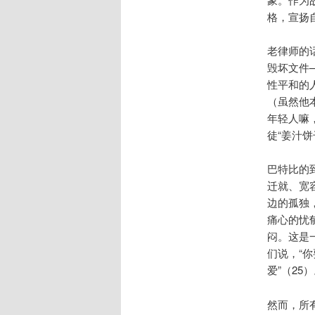
格，宣扬自
老律师的
毁坏文件
性平和的
（虽然他
年轻人嘛
徒“姜汁
巴特比的
迁就、宽
边的孤独
痛心的忧
闷。这是
们说，“
爱”（2
然而，所