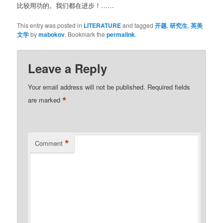
比较用功的。我们都在进步！……
This entry was posted in
LITERATURE
and tagged
开题
,
研究生
,
英美
文学
by
mabokov
. Bookmark the
permalink
.
Leave a Reply
Your email address will not be published.
Required fields
*
are marked
*
Comment