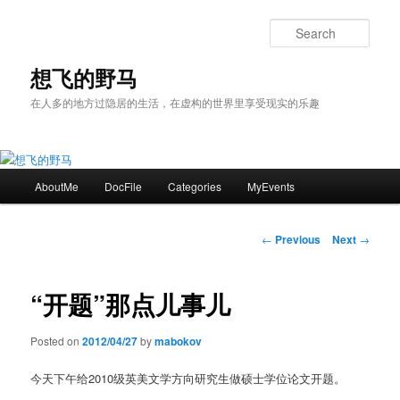
Skip
to
Sear
primary
content
想飞的野马
在人多的地方过隐居的生活，在虚构的世界里享受现实的乐趣
Main
AboutMe
DocFile
Categories
MyEvents
menu
Post
←
Previous
Next
→
navigation
“开题”那点儿事儿
Posted on
2012/04/27
by
mabokov
今天下午给2010级英美文学方向研究生做硕士学位论文开题。