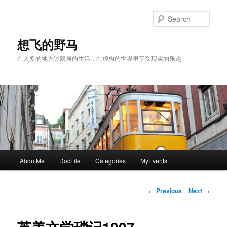
Skip
to
Sear
primary
content
想飞的野马
在人多的地方过隐居的生活，在虚构的世界里享受现实的乐趣
Main
AboutMe
DocFile
Categories
MyEvents
menu
Post
←
Previous
Next
→
navigation