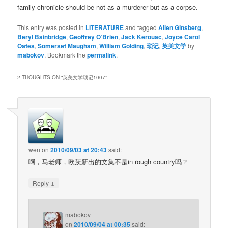
family chronicle should be not as a murderer but as a corpse.
This entry was posted in
LITERATURE
and tagged
Allen Ginsberg
,
Beryl Bainbridge
,
Geoffrey O’Brien
,
Jack Kerouac
,
Joyce Carol
Oates
,
Somerset Maugham
,
William Golding
,
琐记
,
英美文学
by
mabokov
. Bookmark the
permalink
.
2 THOUGHTS ON “
英美文学琐记1007
”
wen
on
2010/09/03 at 20:43
said:
啊，马老师，欧茨新出的文集不是in rough country吗？
↓
Reply
mabokov
on
2010/09/04 at 00:35
said: