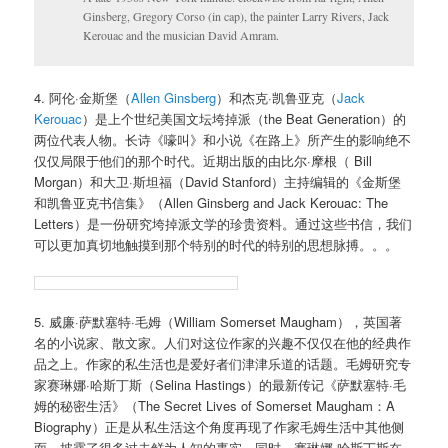
Ginsberg, Gregory Corso (in cap), the painter Larry Rivers, Jack
Kerouac and the musician David Amram.
4. 阿伦·金斯堡（
Allen Ginsberg
）和杰克·凯鲁亚克（
Jack
Kerouac
）是上个世纪美国文坛垮掉派（the Beat Generation）的
两位代表人物。长诗《嚎叫》和小说《在路上》所产生的影响绝不
仅仅局限于他们的那个时代。近期出版的由比尔·摩根（ Bill
Morgan）和大卫·斯坦福（David Stanford）主持编辑的《金斯堡
和凯鲁亚克书信集》（Allen Ginsberg and Jack Kerouac: The
Letters）是一份研究垮掉派文学的珍贵资料。通过这些书信，我们
可以更加真切地触摸到那个特别的时代的特别的思想脉搏。。。
5. 威廉·萨默塞特·毛姆（William Somerset Maugham），英国著
名的小说家、散文家。人们对这位作家的兴趣不仅仅在他的经典作
品之上。作家的私生活也是爱好者们津津乐道的话题。毛姆研究专
家赛琳娜·哈斯丁斯（Selina Hastings）的最新传记《萨默塞特·毛
姆的秘密生活》（The Secret Lives of Somerset Maugham：A
Biography）正是从私生活这个角度再现了作家毛姆生活中其他侧
面，披露了很多过去鲜为人知的事实。同时，赛琳娜·哈斯丁斯在