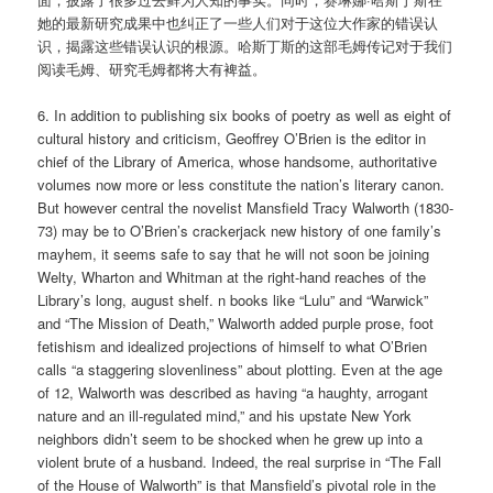
她的最新研究成果中也纠正了一些人们对于这位大作家的错误认
识，揭露这些错误认识的根源。哈斯丁斯的这部毛姆传记对于我们
阅读毛姆、研究毛姆都将大有裨益。
6. In addition to publishing six books of poetry as well as eight of
cultural history and criticism, Geoffrey O’Brien is the editor in
chief of the Library of America, whose handsome, authoritative
volumes now more or less constitute the nation’s literary canon.
But however central the novelist Mansfield Tracy Walworth (1830-
73) may be to O’Brien’s crackerjack new history of one family’s
mayhem, it seems safe to say that he will not soon be joining
Welty, Wharton and Whitman at the right-hand reaches of the
Library’s long, august shelf. n books like “Lulu” and “Warwick”
and “The Mission of Death,” Walworth added purple prose, foot
fetishism and idealized projections of himself to what O’Brien
calls “a staggering slovenliness” about plotting. Even at the age
of 12, Walworth was described as having “a haughty, arrogant
nature and an ill-regulated mind,” and his upstate New York
neighbors didn’t seem to be shocked when he grew up into a
violent brute of a husband. Indeed, the real surprise in “The Fall
of the House of Walworth” is that Mansfield’s pivotal role in the