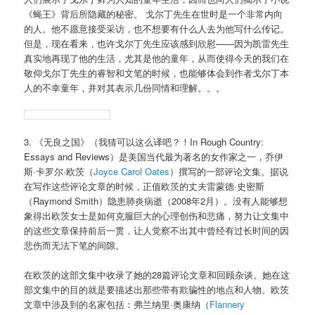
《蝇王》背后所隐藏的秘密。 戈尔丁先生在世时是一个非常内向
的人。他不愿意接受采访，也不想要有什么人去为他写什么传记。
但是，现在看来，也许戈尔丁先生应该感到欣慰——因为凯雷先生
真实地再现了他的生活，尤其是他的童年，从而使得今天的我们在
敬仰戈尔丁先生的睿智和文笔的时候，也能够体会到作者戈尔丁本
人的不幸童年，并对其表示几份同情和理解。。。
3. 《无良之国》（我猜可以这么译吧？！In Rough Country:
Essays and Reviews）是美国当代最为著名的女作家之一，乔伊
斯·卡罗尔·欧茨（
Joyce Carol Oates
）撰写的一部评论文集。据说
在写作这些评论文章的时候，正值欧茨的丈夫雷蒙德·史密斯
（Raymond Smith）隐患肺炎病逝（2008年2月）。没有人能够想
象得出欧茨女士是如何克服巨大的心理创伤和悲痛，努力让文集中
的这些文章保持前后一贯，让人觉察不出其中曾经有过长时间的因
悲伤而无法下笔的间隙。
在欧茨的这部文集中收录了她的28篇评论文章和回顾杂谈。她在这
部文集中的目的就是要描述出那些带有欺骗性的地点和人物。欧茨
文章中涉及到的名家包括：弗兰纳里·奥康纳（
Flannery