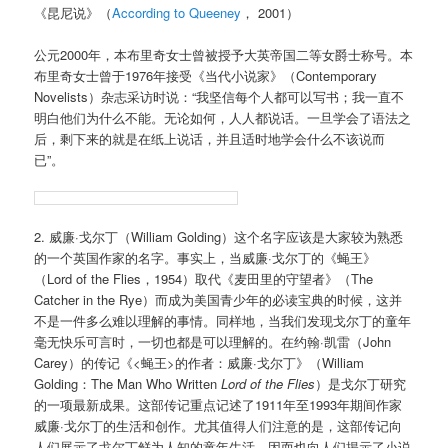
《昆尼说》（
According to Queeney
， 2001）
公元2000年，本布里奇女士曾被授予大英帝国二等女爵士称号。本
布里奇女士曾于1976年接受《当代小说家》（Contemporary
Novelists）杂志采访时说：“我坚信每个人都可以写书；我一直不
明白他们为什么不能。无论如何，人人都说话。一旦学会了语法之
后，剩下来的就是在纸上说话，并且适时地学会什么不该说而
已”。
2. 威廉·戈尔丁（William Golding）这个名字应该是大家较为熟悉
的一个英国作家的名字。事实上，当威廉·戈尔丁的《蝇王》
（Lord of the Flies，1954）取代《麦田里的守望者》（The
Catcher in the Rye）而成为美国青少年的必读宝典的时候，这并
不是一件多么难以理解的事情。同样地，当我们发现戈尔丁的童年
毫无快乐可言时，一切也都是可以理解的。在约翰·凯雷（John
Carey）的传记《<蝇王>的作者：威廉·戈尔丁》（William
Golding：The Man Who Written
Lord of the Flies
）是戈尔丁研究
的一项最新成果。这部传记重点记述了1911年至1993年期间作家
威廉·戈尔丁的生活和创作。尤其值得人们注意的是，这部传记向
人们展示了戈尔丁鲜为人知的童年生活，因而也向人们揭示了小说