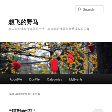
Skip
Skip
to
to
Sear
primary
secondary
content
content
想飞的野马
在人多的地方过隐居的生活，在虚构的世界里享受现实的乐趣
Main
AboutMe
DocFile
Categories
MyEvents
menu
TAG ARCHIVES:
孤岛客
“福勒效应”