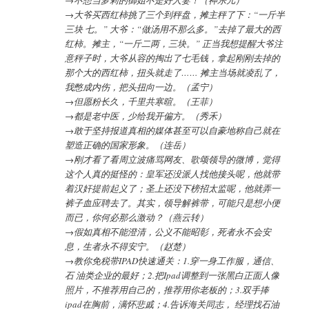
→大爷买西红柿挑了三个到秤盘，摊主秤了下：“一斤半
三块 七。” 大爷：“做汤用不那么多。”去掉了最大的西
红柿。摊主，“一斤二两，三块。” 正当我想提醒大爷注
意秤子时，大爷从容的掏出了七毛钱，拿起刚刚去掉的
那个大的西红柿，扭头就走了…… 摊主当场就凌乱了，
我憋成内伤，把头扭向一边。（孟宁）
→但愿粉长久，千里共寒暄。（王菲）
→都是老中医，少给我开偏方。（秀禾）
→敢于坚持报道真相的媒体甚至可以自豪地称自己就在
塑造正确的国家形象。（连岳）
→刚才看了看周立波痛骂网友、歌颂领导的微博，觉得
这个人真的挺怪的：皇军还没派人找他接头呢，他就带
着汉奸提前起义了；圣上还没下榜招太监呢，他就弄一
裤子血应聘去了。其实，领导解裤带，可能只是想小便
而已，你何必那么激动？（燕云转）
→假如真相不能澄清，公义不能昭彰，死者永不会安
息，生者永不得安宁。（赵楚）
→教你免税带IPAD快速通关：1.穿一身工作服，通信、
石 油类企业的最好；2.把Ipad调整到一张黑白正面人像
照片，不推荐用自己的，推荐用你老板的；3.双手捧
ipad在胸前，满怀悲戚；4.告诉海关同志， 经理找石油