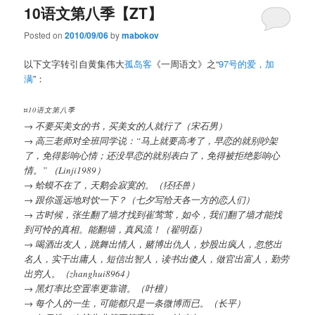
10语文第八季【ZT】
Posted on
2010/09/06
by
mabokov
以下文字转引自黄集伟大
孤岛客
《一周语文》之“
97号的爱，加
满
”：
¤10语文第八季
→ 不要买美女的书，买美女的人就行了（宋石男）
→ 高三老师对全班同学说：“马上就要高考了，早恋的就别吵架
了，免得影响心情；还没早恋的就别表白了，免得被拒绝影响心
情。” （Linji1989）
→ 蛤蟆不在了，天鹅会寂寞的。（狉狉兽）
→ 跟你遥远地对饮一下？（七夕写给天各一方的恋人们）
→ 古时候，张生翻了墙才找到崔莺莺，如今，我们翻了墙才能找
到可怜的真相。能翻墙，真风流！（翟明磊）
→ 喝酒出友人，跳舞出情人，赌博出仇人，炒股出疯人，忽悠出
名人，实干出庸人，短信出智人，读书出傻人，做官出富人，勤劳
出穷人。（zhanghui8964）
→ 黑灯率比空置率更靠谱。（叶檀）
→ 每个人的一生，可能都只是一条微博而已。（长平）