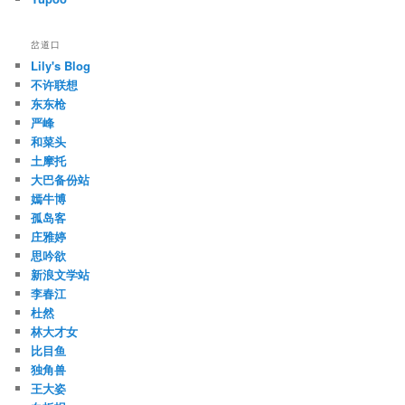
岔道口
Lily's Blog
不许联想
东东枪
严峰
和菜头
土摩托
大巴备份站
嫣牛博
孤岛客
庄雅婷
思吟欲
新浪文学站
李春江
杜然
林大才女
比目鱼
独角兽
王大姿