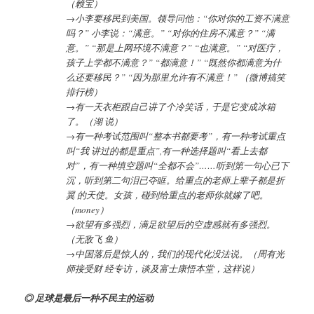
（赖宝）
→小李要移民到美国。领导问他：“你对你的工资不满意
吗？” 小李说：“满意。” “对你的住房不满意？” “满
意。” “那是上网环境不满意？” “也满意。” “对医疗，
孩子上学都不满意？” “都满意！” “既然你都满意为什
么还要移民？” “因为那里允许有不满意！” （微博搞笑
排行榜）
→有一天衣柜跟自己讲了个冷笑话，于是它变成冰箱
了。（湖 说）
→有一种考试范围叫“整本书都要考”，有一种考试重点
叫“我 讲过的都是重点”,有一种选择题叫“看上去都
对”，有一种填空题叫“全都不会”……听到第一句心已下
沉，听到第二句泪已夺眶。给重点的老师上辈子都是折
翼 的天使。女孩，碰到给重点的老师你就嫁了吧。
（money）
→欲望有多强烈，满足欲望后的空虚感就有多强烈。
（无敌飞 鱼）
→中国落后是惊人的，我们的现代化没法说。（周有光
师接受财 经专访，谈及富士康悟本堂，这样说）
◎ 足球是最后一种不民主的运动