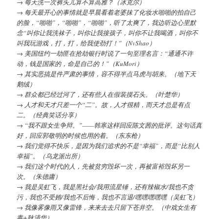
→ 每天洗一次裤头儿算不算高雅？（冰克尔）
→ 每天最开心的事情就是早晨看着老婆抹了化妆水啪啪的拍自己
的脸，“啪啪”，“啪啪”，“啪啪”，听了太爽了，我边听边心里默
念“叫你让我洗袜子，叫你让我接孩子，叫你不让我喝酒，叫你不
叫我玩游戏，打，打，给我使劲打！”（NvShao）
→ 美国纽约一劫匪在抢劫银行时说了一句至理名言：“通通不许
动，钱是国家的，命是自己的！”（KuMori）
→ 其实恶搞是件严肃的事情，容不得半点马虎与胡来。（地下天
鹅绒）
→ 群众都已经过河了，还有些人在假装摸石头。（叶楚华）
→ 人才和天才只差一个“二”。故，人才很精，而天才总是有点
二。（经典笑话分享）
→ “我不跟女生争辩。”——韩寒这样回应陈文茜的批评。这句话真
好，回应郭敬明的时候也用的着。（东东枪）
→ 我们觉得不快乐，是因为我们追求的不是“幸福”，而是“比别人
幸福”。（乌龙派出所）
→ 我们这个时代的人，先被贫穷毁坏一次，再被富裕毁坏另一
次。（朱德庸）
→ 我是吴虹飞，我是黑社会/我用流星锤，还有辣椒水/我也不贪
污，我也不受贿/我也不后悔，我也不言退/嘿嘿嘿嘿嘿（吴虹飞）
→ 我像雾像雨又像雷锋，来来去去只留下苍井空。（中戏女生有
毒+耿清华）