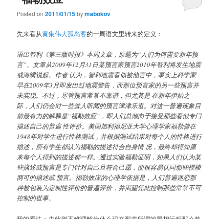
Posted on
2011/01/15
by
mabokov
先来看从
黄集伟大孤岛客
的一周语文里转来的定义：
语出智利《第三版时报》本周文章，原题为“人们为何需要新年预
言”。文章从2009年12月31日某预言家预言2010年智利将发生地震
或海啸说起。作者 认为，智利地震看似被他言中，事实上科学家
早在2009年3月即发出过地震警告，而那位预言家的另一些预言并
未实现。不过，尽管预言常常不靠谱，但尤其是 在新年伊始之
际，人们仍会对一些耸人听闻的预言津津乐道。对这一普遍现象目
前最有力的解释是“福勒效应”，即人们总倾向于接受那些看似专门
描述自己的普遍 性评价。美国加利福尼亚大学心理学家福勒曾在
1948年对学生进行性格测试，并根据测试结果对每个人的性格进行
描述，所有学生都认为福勒的描述符合自身情 况，最终却得知原
来每个人得到的描述都一样。通过实验福勒证明，如果人们认为某
些描述或预言是专门针对自己且符合己愿，便很容易认同那些模棱
两可的描述或 预言。福勒效应的心理学依据是，人们普遍迷恋那
种被包装为定制性评价的普遍评价，并渴望凭此控制那些常常不可
控制的世事。
我的看法：由此则不难理解为什么现在那些所谓的星相运程那么热