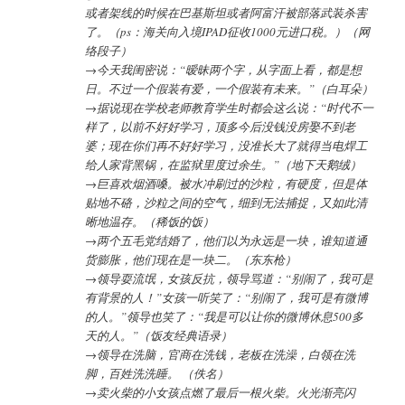
或者架线的时候在巴基斯坦或者阿富汗被部落武装杀害
了。（ps：海关向入境IPAD征收1000元进口税。）（网
络段子）
→今天我闺密说：“暧昧两个字，从字面上看，都是想
日。不过一个假装有爱，一个假装有未来。”（白耳朵）
→据说现在学校老师教育学生时都会这么说：“时代不一
样了，以前不好好学习，顶多今后没钱没房娶不到老
婆；现在你们再不好好学习，没准长大了就得当电焊工
给人家背黑锅，在监狱里度过余生。”（地下天鹅绒）
→巨喜欢烟酒嗓。被水冲刷过的沙粒，有硬度，但是体
贴地不硌，沙粒之间的空气，细到无法捕捉，又如此清
晰地温存。（稀饭的饭）
→两个五毛党结婚了，他们以为永远是一块，谁知道通
货膨胀，他们现在是一块二。（东东枪）
→领导耍流氓，女孩反抗，领导骂道：“别闹了，我可是
有背景的人！”女孩一听笑了：“别闹了，我可是有微博
的人。”领导也笑了：“我是可以让你的微博休息500多
天的人。”（饭友经典语录）
→领导在洗脑，官商在洗钱，老板在洗澡，白领在洗
脚，百姓洗洗睡。 （佚名）
→卖火柴的小女孩点燃了最后一根火柴。火光渐亮闪