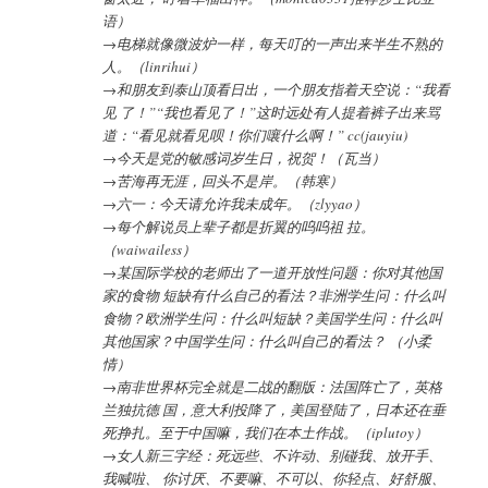
语）
→电梯就像微波炉一样，每天叮的一声出来半生不熟的
人。（linrihui）
→和朋友到泰山顶看日出，一个朋友指着天空说：“我看
见 了！”“我也看见了！”这时远处有人提着裤子出来骂
道：“看见就看见呗！你们嚷什么啊！” cc(jauyiu)
→今天是党的敏感词岁生日，祝贺！（瓦当）
→苦海再无涯，回头不是岸。（韩寒）
→六一：今天请允许我未成年。（zlyyao）
→每个解说员上辈子都是折翼的呜呜祖 拉。
（waiwailess）
→某国际学校的老师出了一道开放性问题：你对其他国
家的食物 短缺有什么自己的看法？非洲学生问：什么叫
食物？欧洲学生问：什么叫短缺？美国学生问：什么叫
其他国家？中国学生问：什么叫自己的看法？ （小柔
情）
→南非世界杯完全就是二战的翻版：法国阵亡了，英格
兰独抗德 国，意大利投降了，美国登陆了，日本还在垂
死挣扎。至于中国嘛，我们在本土作战。（iplutoy）
→女人新三字经：死远些、不许动、别碰我、放开手、
我喊啦、 你讨厌、不要嘛、不可以、你轻点、好舒服、