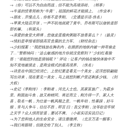
→（你）可以不为自由而战，但不能为高墙添砖。（韩寒）
→牛逼的愤青简称为“牛粪”，祖国的鲜花才能插上。（作业本）
→朋友，开慢点儿，你爸不是李刚。（交通提示语-佚名）
→苹果大陆店开张，一声不吭地就毙了黄牛。乔布斯可以做铁道部
部长嘛。（和菜头）
→亲爱的食堂大师傅，您做皮蛋瘦肉粥能不放香菜么？！（扬灵）
→情妇是举报省部级高官贪腐的主力军。（财经杂志）
→少妇报案：“我把钱放在胸衣内，在拥挤的地铁内被一帅哥偷走
了…”警察纳闷：“这么敏感的地方你就没觉察到？”少妇红着脸
答：“谁能想到他是摸钱呢？” 评论：让客户的钱在愉快体验中不
知不觉地被摸走，是商业模式的最高境界。（佚名）
→诗意在中国已经消亡。上世纪要是看见一个美女，还浮想联翩能
写出诗来，现在要见一美女，马上就想到帐户里还剩多少钱。（刘
大权）
→史记《李刚传》：李刚者，河北人士也。其家富族广，为霸乡
里。刚面如斗鱼，故又称鲤冈。将近而立，刚方得一子。家人大
喜，取名一帆，为仕途一帆风顺之意。一帆年幼，性暴躁，好斗
狠，常与人争斗，往往不胜，即言 曰：吾父李刚，汝等欲尝牢狱
之灾乎？众人惧而皆退，屡试不爽。（小崔实话实说日记）
→为了您和他人的生命安全，请注册微搏。（北京万圣一醒客）
→我们有眼睛，但路交给了别人。（李立秋）