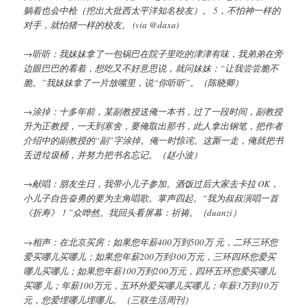
躺着也会中枪（挖出大批西太平洋知名校友）。 5，不怕神一样的
对手，就怕猪一样的校友。 (via @daxa)
→听听：我妹妹拿了一包锅巴在院子里吃的津津有味，我弟弟在旁
边眼巴巴的看着，想吃又不好意思说，就问妹妹：“让我尝尝脆不
脆。”我妹妹拿了一片放嘴里，说“你听听”。（陈晓卿）
→涂掉：十多年前，某副教授送俺一本书，过了一段时间，副教授
升为正教授，一天到寒舍，要俺取出那书，此人拿出钢笔，把作者
介绍中的副教授的“副”字涂掉。俺一时惊诧。这厮一走，俺就把书
丢进垃圾桶，并努力把书名忘记。（赵小波）
→献唱：朋友生日，我带小儿子参加。酒饭过后大家去卡拉 OK，
小儿子自告奋勇的要为主角唱歌。掌声四起。“我为叔叔演唱一首
《折寿》！”众哗然。我回头看屏幕：祈祷。（duanzi）
→相声：在北京买房：如果您年薪400万到500万 元，二环三环您
爱买哪儿买哪儿；如果您年薪200万到300万元，三环四环您爱买
哪儿买哪儿；如果您年薪100万到200万元，四环五环您爱买哪儿
买哪 儿；年薪100万元，五环外爱买哪儿买哪儿；年薪3万到10万
元，您爱埋哪儿埋哪儿。（三联生活周刊）