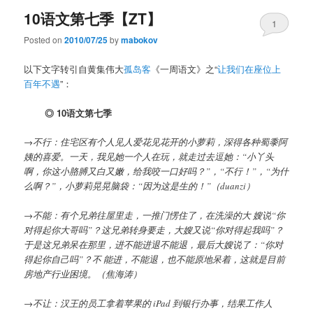
10语文第七季【ZT】
1
Posted on
2010/07/25
by
mabokov
以下文字转引自黄集伟大
孤岛客
《一周语文》之“
让我们在座位上
百年不遇
”：
◎ 10语文第七季
→不行：住宅区有个人见人爱花见花开的小萝莉，深得各种蜀黍阿
姨的喜爱。一天，我见她一个人在玩，就走过去逗她：“小丫头
啊，你这小胳膊又白又嫩，给我咬一口好吗？”，“不行！”，“为什
么啊？”，小萝莉晃晃脑袋：“因为这是生的！”（duanzi）
→不能：有个兄弟往屋里走，一推门愣住了，在洗澡的大 嫂说“你
对得起你大哥吗”？这兄弟转身要走，大嫂又说“你对得起我吗”？
于是这兄弟呆在那里，进不能进退不能退，最后大嫂说了：“你对
得起你自己吗”？不 能进，不能退，也不能原地呆着，这就是目前
房地产行业困境。（焦海涛）
→不让：汉王的员工拿着苹果的 iPad 到银行办事，结果工作人