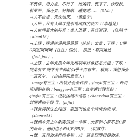
不要停、用力点、不行了、抱紧我、要来了、快咬我、
射里面、我还要、好棒啊、睡觉吧……（81do）
→人不自虐，天诛地灭。（黄昱宁）
→人民，只有人民才是创造幽默的动力！(卓越兄）
→人世间最大的杯具：美人迟暮，英雄谢顶。（陈朝 华
+nina616）
→上联：联通铁通网通通通（统统）太贵；下联： C网
G网固网网网（往往）骗钱 。 横批：有网难通
（juzi_bot）。
→上联：去年光棍今年光棍明年好像还是光棍；下联：
同桌有主 同学有主同龄似乎全部有主。 横批：我想我会
一直孤单。（自由新闻发言人）
→taoge有三宝：出访开会全代表；yingdi有三宝： 吟诗
流泪到处跑；bangguo有三宝：鼓掌通过预算好；
qinglin有三宝：统战团结不信教；changchun有三宝：
封网通稿不报 导。(jajia）
→我觉得我这么纯洁，耍流氓也是个纯情的流 氓。
（xiaowu33）
→我妈今天上午刚弄清楚一件事，大罗和小罗不是C罗
的哥哥， 他们也不叫A罗和B罗。（胡淑芬）
→我一直想傻逼得很睿智，却一直是聪明得很傻逼。