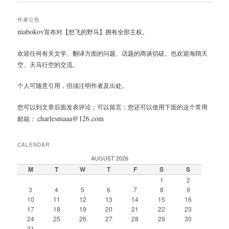
作者公告
mabokov
宣布对【想飞的野马】拥有全部主权。
欢迎任何有关文学、翻译方面的问题、话题的商谈切磋。也欢迎海阔天
空、天马行空的交流。
个人可随意引用，但须注明作者及出处。
您可以到文章后面发表评论；可以留言；您还可以使用下面的这个常用
charlesmaaa@126.com
邮箱：
CALENDAR
AUGUST 2026
M
T
W
T
F
S
S
1
2
3
4
5
6
7
8
9
10
11
12
13
14
15
16
17
18
19
20
21
22
23
24
25
26
27
28
29
30
31