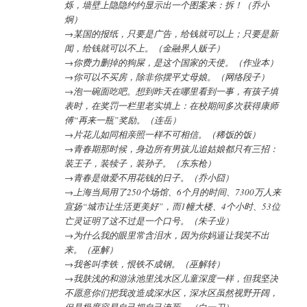
烁，墙壁上隐隐约约显示出一个图案来：拆！（乔小
炯）
→某国的报纸，只要是广告，给钱就可以上；只要是新
闻，给钱就可以不上。（金融界人贩子）
→你费力删掉的狗屎，是这个国家的天使。（作业本）
→你可以不买房，除非你摆平丈母娘。（网络段子）
→泡一碗面吃吧。想到昨天在哪里看到一事，有孩子填
表时，在奖罚一栏里老实填上：在校期间多次获得康师
傅“再来一瓶”奖励。（连岳）
→片花儿如同相亲照一样不可相信。（稀饭的饭）
→青春期那时候，身边所有男孩儿追姑娘都只有三招：
装王子，装犊子，装孙子。（东东枪）
→青春是做爱不用花钱的日子。（乔小囧）
→上海当局用了250个场馆、6个月的时间、7300万人来
宣扬“城市让生活更美好”，而1幢大楼、4个小时、53位
亡灵证明了这不过是一个口号。（朱子业）
→为什么我的眼里常含泪水，因为你妈逼让我笑不出
来。（巫解）
→我爸叫李铁，恨铁不成钢。（巫解转）
→我肤浅的和游泳池里浅水区儿童深度一样，但我坚决
不愿意你们把我改造成深水区，深水区虽然视野开阔，
但是极度容易自己把自己淹死。（白一刀）