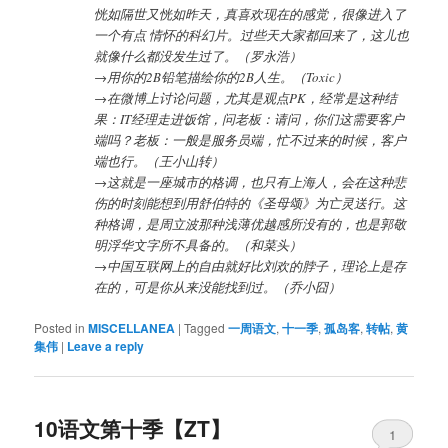
恍如隔世又恍如昨天，真喜欢现在的感觉，很像进入了
一个有点 情怀的科幻片。过些天大家都回来了，这儿也
就像什么都没发生过了。（罗永浩）
→用你的2B铅笔描绘你的2B人生。（Toxic）
→在微博上讨论问题，尤其是观点PK，经常是这种结
果：IT经理走进饭馆，问老板：请问，你们这需要客户
端吗？老板：一般是服务员端，忙不过来的时候，客户
端也行。（王小山转）
→这就是一座城市的格调，也只有上海人，会在这种悲
伤的时刻能想到用舒伯特的《圣母颂》为亡灵送行。这
种格调，是周立波那种浅薄优越感所没有的，也是郭敬
明浮华文字所不具备的。（和菜头）
→中国互联网上的自由就好比刘欢的脖子，理论上是存
在的，可是你从来没能找到过。（乔小囧）
Posted in
MISCELLANEA
|
Tagged
一周语文
,
十一季
,
孤岛客
,
转帖
,
黄
集伟
|
Leave a reply
10语文第十季【ZT】
1