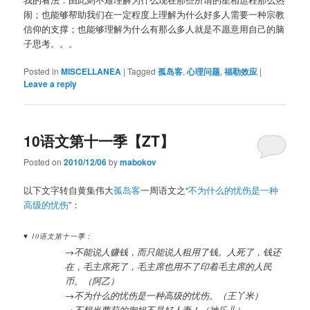
闹；也能够帮助我们在一定程度上理解为什么好多人需要一种宗教
信仰的支撑；也能够理解为什么有那么多人就是不愿意用自己的脑
子思考。。。
Posted in
MISCELLANEA
|
Tagged
孤岛客
,
心理问题
,
福勒效应
|
Leave a reply
10语文第十一季【ZT】
Posted on
2010/12/06
by
mabokov
以下文字转自黄集伟大
孤岛客
一周语文之“
不为什么的忧伤是一种
高级的忧伤
”：
♥ 10语文第十一季：
→不能说人赚钱，而只能说人租用了钱。人死了，钱还
在，毛主席死了，毛主席也用不了印着毛主席的人民
币。（阿乙）
→不为什么的忧伤是一种高级的忧伤。（王丫米）
→不想当萝莉的御姐不是好人妻！（神乐儿）