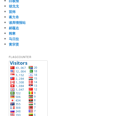
白板报
胡戈戈
苗炜
蒋方舟
读库情报站
郝蕴志
韩寒
马日拉
黄宗贤
FLAGCOUNTER