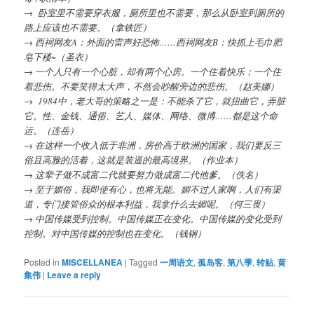
→ 卧室里不需要穿衣服，厕所里也不需要，那么从卧室到厕所的
路上应该也不需要。（拿铁匠）
→ 西祠网友A：外面的雷声好恐怖……西祠网友B：快抓上毛巾肥
皂下楼~（圣衣）
→ 一个人只有一个心脏，却有两个心房。一个住着快乐；一个住
着悲伤。不要笑得太大声，不然会吵醒旁边的悲伤。（赵美娜）
→ 1984中，老大哥的策略之一是：不能杀了它，就扭曲它，弄脏
它。性、金钱、通俗、艺人、媒体、网络、微博……都是这个命
运。（连岳）
→ 在这样一个收入低于非洲，房价高于欧洲的国家，我们要反三
俗且高雅的活着，这就是装逼的最高境界。（作业本）
→ 这辈子做不成富二代就要努力做成富二代他爹。（佚名）
→ 至于媚俗，我即使有心，也将无能。媚不过人家啊，人们有渠
道，专门接管俗众的根本利益，我拿什么去媚呢。（何三畏）
→ 中国传媒受到控制。中国传媒正在变化。中国传媒的变化受到
控制。对中国传媒的控制也在变化。（钱钢）
Posted in
MISCELLANEA
|
Tagged
一周语文
,
孤岛客
,
第八季
,
转贴
,
黄
集伟
|
Leave a reply