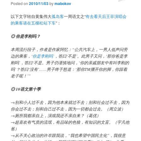
Posted on
2010/11/03
by
mabokov
以下文字转自黄集伟大
孤岛客
一周语文之“
有去看天后王菲演唱会
的乘客请在五棵松站下车
”：
◎ 你是李刚吗？
本周流行段子，作者是作家阿忆：“公共汽车上，一男人低声问旁
边的乘客，‘
你是李刚吗’
，答曰‘不是’。此男子又问，‘那你爸是李
刚吗’，答曰‘不是。男子仍谨慎地问，‘你的亲戚朋友中有叫李刚的
吗’？答曰‘没有’……男子终于怒道：‘那你TM挪开你的脚，你踩着
老子呢！’”
◎ 10语文第十季
→别和小人过不去，因为他本来就过不去；别和社会过不去，因为
你会过不去；别和自己过不去，因为一切都会过去。（周立波）
→厕所我都亲自上，演戏我还不亲自来？（葛优）
→超喜欢有气质的流氓，有品味的色狼，有知识的文盲。（宇凡他
爸）
→从不关心政治的许岑跟我说，“我也希望中国民主化”，我很意