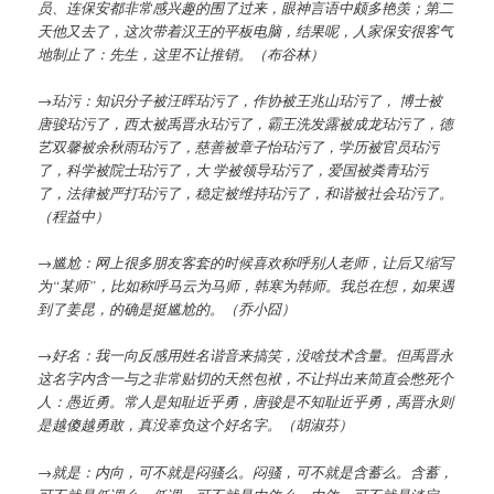
员、连保安都非常感兴趣的围了过来，眼神言语中颇多艳羡；第二
天他又去了，这次带着汉王的平板电脑，结果呢，人家保安很客气
地制止了：先生，这里不让推销。（布谷林）
→玷污：知识分子被汪晖玷污了，作协被王兆山玷污了， 博士被
唐骏玷污了，西太被禹晋永玷污了，霸王洗发露被成龙玷污了，德
艺双馨被余秋雨玷污了，慈善被章子怡玷污了，学历被官员玷污
了，科学被院士玷污了，大 学被领导玷污了，爱国被粪青玷污
了，法律被严打玷污了，稳定被维持玷污了，和谐被社会玷污了。
（程益中）
→尴尬：网上很多朋友客套的时候喜欢称呼别人老师，让后又缩写
为“某师”，比如称呼马云为马师，韩寒为韩师。我总在想，如果遇
到了姜昆，的确是挺尴尬的。（乔小囧）
→好名：我一向反感用姓名谐音来搞笑，没啥技术含量。但禹晋永
这名字内含一与之非常贴切的天然包袱，不让抖出来简直会憋死个
人：愚近勇。常人是知耻近乎勇，唐骏是不知耻近乎勇，禹晋永则
是越傻越勇敢，真没辜负这个好名字。（胡淑芬）
→就是：内向，可不就是闷骚么。闷骚，可不就是含蓄么。含蓄，