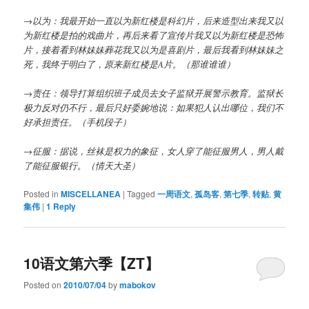
→以为：我最开始一直以为新红楼是科幻片，后来造型出来我又以
为新红楼是拍的戏曲片，再后来看了宣传片我又以为新红楼是恐怖
片，接着看到林妹妹葬花我又以为是喜剧片，最后我看到林妹妹之
死，我终于明白了，原来新红楼是A片。（那谁谁谁）
→责任：领导打算组织班子成员去女子监狱开展警示教育。监狱长
极力反对仍不行，最后只好委婉地说：如果犯人认出哪位，我们不
好承担责任。（手机段子）
→征服：据说，丝袜是权力的象征，女人穿了能征服男人，男人戴
了能征服银行。（情天大圣）
Posted in
MISCELLANEA
|
Tagged
一周语文
,
孤岛客
,
第七季
,
转贴
,
黄
集伟
|
1
Reply
10语文第六季【ZT】
Posted on
2010/07/04
by
mabokov