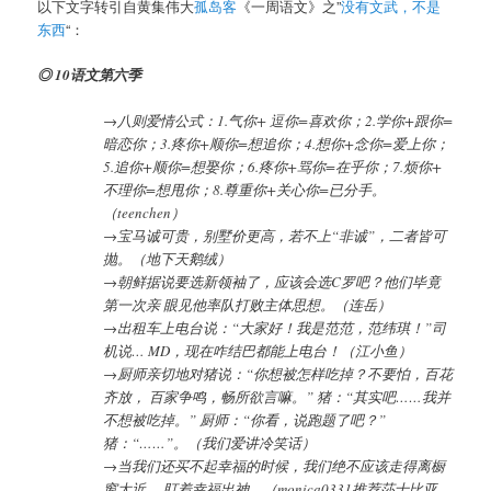
以下文字转引自黄集伟大
孤岛客
《一周语文》之”
没有文武，不是
东西
“：
◎ 10语文第六季
→八则爱情公式：1.气你+ 逗你=喜欢你；2.学你+跟你=
暗恋你；3.疼你+顺你=想追你；4.想你+念你=爱上你；
5.追你+顺你=想娶你；6.疼你+骂你=在乎你；7.烦你+
不理你=想甩你；8.尊重你+关心你=已分手。
（teenchen）
→宝马诚可贵，别墅价更高，若不上“非诚”，二者皆可
抛。（地下天鹅绒）
→朝鲜据说要选新领袖了，应该会选C罗吧？他们毕竟
第一次亲 眼见他率队打败主体思想。（连岳）
→出租车上电台说：“大家好！我是范范，范纬琪！”司
机说… MD，现在咋结巴都能上电台！（江小鱼）
→厨师亲切地对猪说：“你想被怎样吃掉？不要怕，百花
齐放， 百家争鸣，畅所欲言嘛。” 猪：“其实吧……我并
不想被吃掉。” 厨师：“你看，说跑题了吧？”
猪：“……”。（我们爱讲冷笑话）
→当我们还买不起幸福的时候，我们绝不应该走得离橱
窗太近， 盯着幸福出神。（monica0331推荐莎士比亚