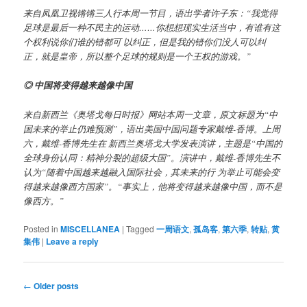
来自凤凰卫视锵锵三人行本周一节目，语出学者许子东：“我觉得
足球是最后一种不民主的运动……你想想现实生活当中，有谁有这
个权利说你们谁的错都可 以纠正，但是我的错你们没人可以纠
正，就是皇帝，所以整个足球的规则是一个王权的游戏。”
◎ 中国将变得越来越像中国
来自新西兰《奥塔戈每日时报》网站本周一文章，原文标题为“中
国未来的举止仍难预测”，语出美国中国问题专家戴维-香博。上周
六，戴维-香博先生在 新西兰奥塔戈大学发表演讲，主题是“中国的
全球身份认同：精神分裂的超级大国”。演讲中，戴维-香博先生不
认为“随着中国越来越融入国际社会，其未来的行 为举止可能会变
得越来越像西方国家”。“事实上，他将变得越来越像中国，而不是
像西方。”
Posted in
MISCELLANEA
|
Tagged
一周语文
,
孤岛客
,
第六季
,
转贴
,
黄
集伟
|
Leave a reply
Post
←
Older posts
navigation