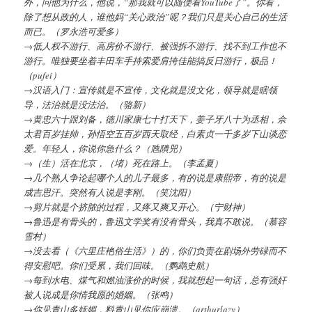
外，问他为什么，他说，“那我就可以随便看YouTube了”。你看，
除了想从政的人，谁他妈“关心政治”呢？我们只是关心自己的生活
而已。（罗永浩可爱多）
→低人权不游行、高房价不游行、被强拆不游行、找不到工作也不
游行。唯独要坐着丰田车手持索爱肩挎佳能搞反日游行，极品！
（pufei）
→汉语入门：宣传就是不宣传，文化就是没文化，领导就是瞎领
导，法治就是没法治。（骆新）
→黄忠六十跟刘备，德川家康七十打天下，姜子牙八十为丞相，佘
太君百岁挂帅，孙悟空五百岁西天取经，白素贞一千多岁下山谈恋
爱。年轻人，你说你急什么？（虺隤兕）
→（生）活在北京，（堵）死在路上。（李孟夏）
→几个熟人争论起哪个人的儿子最多，有的说是康熙帝，有的说是
成吉思汗。突然有人说是李刚。（笑沈阳）
→剪片就是个挤脓的过程，又疼又爽又开心。（宁财神）
→鲁迅是有骨头的，鲁迅文学奖有没有骨头，我真不敢说。（慕容
雪村）
→没去看（《六里庄艳俗生活》）的，你们负责在剧场外劳碌而不
得安慰吧。你们受累，我们回味。（鹦鹉史航）
→每到水电、煤气和燃油涨价的时候，我就想起一句话，总有强奸
被人说成是你情我愿的婚姻。（张鸣）
→你见青山多妩媚，料青山见你应崩溃。（arthurlazy）