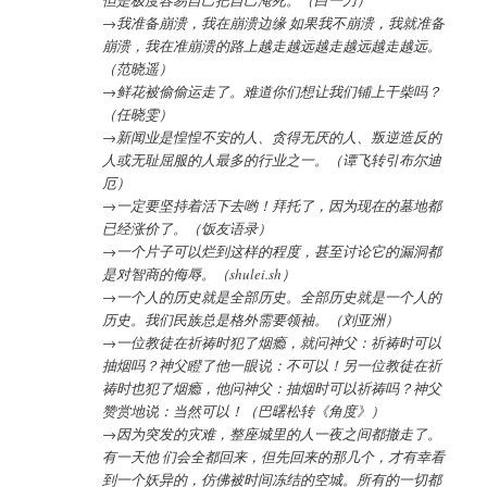
→我准备崩溃，我在崩溃边缘 如果我不崩溃，我就准备
崩溃，我在准崩溃的路上越走越远越走越远越走越远。
（范晓遥）
→鲜花被偷偷运走了。难道你们想让我们铺上干柴吗？
（任晓雯）
→新闻业是惶惶不安的人、贪得无厌的人、叛逆造反的
人或无耻屈服的人最多的行业之一。（谭飞转引布尔迪
厄）
→一定要坚持着活下去哟！拜托了，因为现在的墓地都
已经涨价了。（饭友语录）
→一个片子可以烂到这样的程度，甚至讨论它的漏洞都
是对智商的侮辱。（shulei.sh）
→一个人的历史就是全部历史。全部历史就是一个人的
历史。我们民族总是格外需要领袖。（刘亚洲）
→一位教徒在祈祷时犯了烟瘾，就问神父：祈祷时可以
抽烟吗？神父瞪了他一眼说：不可以！另一位教徒在祈
祷时也犯了烟瘾，他问神父：抽烟时可以祈祷吗？神父
赞赏地说：当然可以！（巴曙松转《角度》）
→因为突发的灾难，整座城里的人一夜之间都撤走了。
有一天他 们会全都回来，但先回来的那几个，才有幸看
到一个妖异的，仿佛被时间冻结的空城。所有的一切都