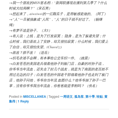
→我一个朋友的MSN签名档：“新闻联播现在播到第几季了？什么
时候大结局啊？”（宋石男）
→想起来了，aiweiwei的一亿颗瓜子，是用敏感瓷做的。（阿丁）
→“人”一旦被抽象成“人民”，“人”的日子就不好过了。（杨继
绳）
→有梦不追是孙子。（大S）
→有人说：上线，是为了打发寂寞； 隐身，是为了躲避失望；什
么时候，我们喜欢上了安静，却又很怕寂寞；什么时候，我们爱上
了自信，却又很怕失望。(Chaos/zz)
→政改？朕不改！ （连岳）
→织毛衣谁不会啊，有本事给公交车织一件。（姚晨）
→白发苍苍的美国老兵领着他孙子到板门店，自豪的对孙子说，
你爷爷当年流血，还失去了好几个战友，就是为了南面的老百姓不
用过北边的日子；白发苍苍的中国老干部领着他孙子也走到了板门
店，他孙子问他，爷爷你当年流 血图什么？他爷爷抽了孙子一巴
掌，没有你爷爷我当年流血，你爸爸能是李刚吗？ （佚名）
Posted in
MISCELLANEA
|
Tagged
一周语文
,
孤岛客
,
第十季
,
转贴
,
黄
集伟
|
1
Reply