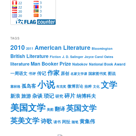
TAGS
2010
American Literature
2011
Bloomington
British Literature
Fiction
J. D. Salinger
Joyce Carol Oates
Man Booker Prize
literature
Nabokov
National Book Award
作家
传记
一周语文
原创
图说
书评
国家图书奖
名家文学课
小说
文学
孤岛客
微博言论
拾粹
塞林格
布克奖
文化
琐记
碎片
杂谈
新浪
旅游
纳博科夫
研究
美国文学
英国文学
翻译
美图
英美文学
诗歌
黄集伟
闲扯
读书
随笔