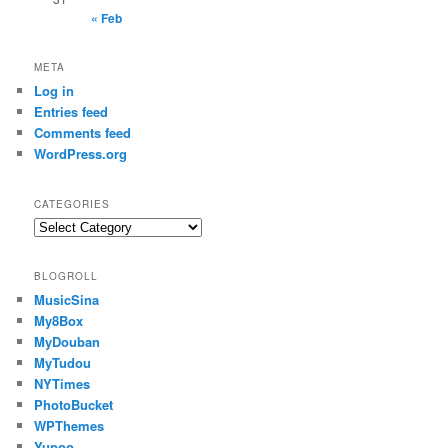
« Feb
META
Log in
Entries feed
Comments feed
WordPress.org
CATEGORIES
Categories
BLOGROLL
MusicSina
My8Box
MyDouban
MyTudou
NYTimes
PhotoBucket
WPThemes
Yupoo