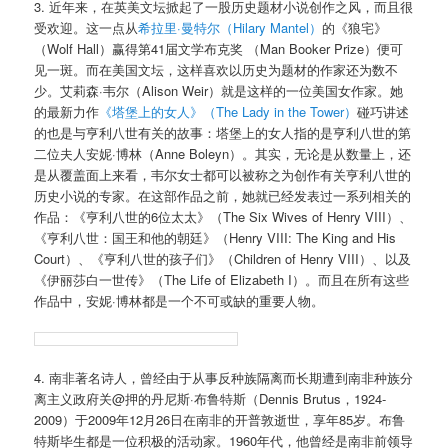
3. 近年来，在英美文坛掀起了一股历史题材小说创作之风，而且很
受欢迎。这一点从
希拉里·曼特尔（Hilary Mantel）
的《狼宅》
（Wolf Hall）赢得第41届文学布克奖 （Man Booker Prize）便可
见一斑。而在美国文坛，这样喜欢以历史为题材的作家还为数不
少。艾莉森·韦尔（Alison Weir）就是这样的一位美国女作家。她
的最新力作
《塔堡上的女人》（The Lady in the Tower）
碰巧讲述
的也是与亨利八世有关的故事：塔堡上的女人指的是亨利八世的第
二位夫人安妮·博林（Anne Boleyn）。其实，无论是从数量上，还
是从覆盖面上来看，韦尔女士都可以被称之为创作有关亨利八世的
历史小说的专家。在这部作品之前，她就已经发表过一系列相关的
作品：《亨利八世的6位太太》（The Six Wives of Henry VIII）、
《亨利八世：国王和他的朝廷》（Henry VIII: The King and His
Court）、《亨利八世的孩子们》（Children of Henry VIII）、以及
《伊丽莎白一世传》（The Life of Elizabeth I）。而且在所有这些
作品中，安妮·博林都是一个不可或缺的重要人物。
4. 南非著名诗人，曾经由于从事反种族隔离而长期遭到南非种族分
离主义政府关@押的丹尼斯·布鲁特斯（Dennis Brutus，1924-
2009）于2009年12月26日在南非的开普敦逝世，享年85岁。布鲁
特斯毕生都是一位积极的活动家。1960年代，他曾经是南非前领导