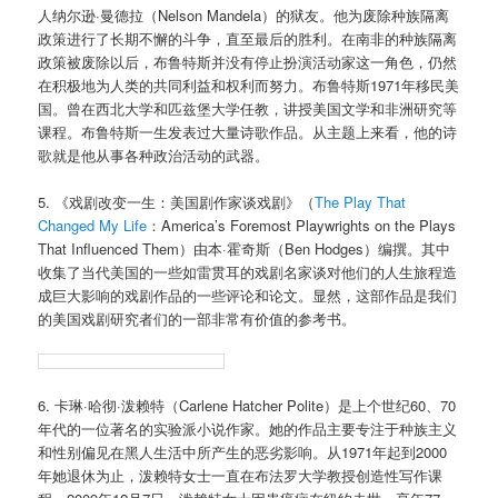
人纳尔逊·曼德拉（Nelson Mandela）的狱友。他为废除种族隔离
政策进行了长期不懈的斗争，直至最后的胜利。在南非的种族隔离
政策被废除以后，布鲁特斯并没有停止扮演活动家这一角色，仍然
在积极地为人类的共同利益和权利而努力。布鲁特斯1971年移民美
国。曾在西北大学和匹兹堡大学任教，讲授美国文学和非洲研究等
课程。布鲁特斯一生发表过大量诗歌作品。从主题上来看，他的诗
歌就是他从事各种政治活动的武器。
5. 《戏剧改变一生：美国剧作家谈戏剧》（
The Play That
Changed My Life
：America’s Foremost Playwrights on the Plays
That Influenced Them）由本·霍奇斯（Ben Hodges）编撰。其中
收集了当代美国的一些如雷贯耳的戏剧名家谈对他们的人生旅程造
成巨大影响的戏剧作品的一些评论和论文。显然，这部作品是我们
的美国戏剧研究者们的一部非常有价值的参考书。
6. 卡琳·哈彻·泼赖特（Carlene Hatcher Polite）是上个世纪60、70
年代的一位著名的实验派小说作家。她的作品主要专注于种族主义
和性别偏见在黑人生活中所产生的恶劣影响。从1971年起到2000
年她退休为止，泼赖特女士一直在布法罗大学教授创造性写作课