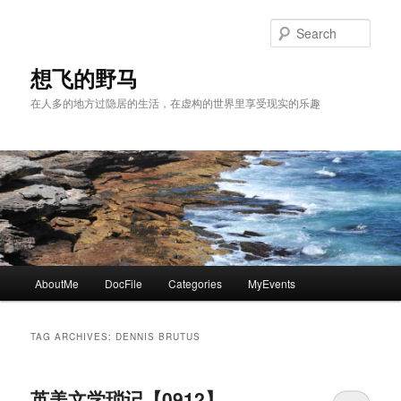
Skip
Skip
to
to
Sear
primary
secondary
content
content
想飞的野马
在人多的地方过隐居的生活，在虚构的世界里享受现实的乐趣
Main
AboutMe
DocFile
Categories
MyEvents
menu
TAG ARCHIVES:
DENNIS BRUTUS
英美文学琐记【0912】