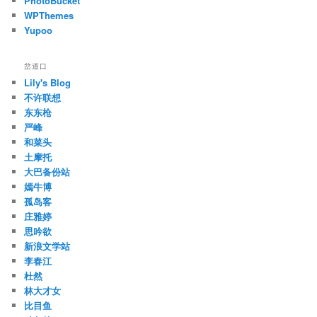
PhotoBucket
WPThemes
Yupoo
岔道口
Lily's Blog
不许联想
东东枪
严峰
和菜头
土摩托
大巴备份站
嫣牛博
孤岛客
庄雅婷
思吟欲
新浪文学站
李春江
杜然
林大才女
比目鱼