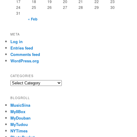
17
18
19
20
21
22
23
24
25
26
27
28
29
30
31
« Feb
META
Log in
Entries feed
Comments feed
WordPress.org
CATEGORIES
Categories
BLOGROLL
MusicSina
My8Box
MyDouban
MyTudou
NYTimes