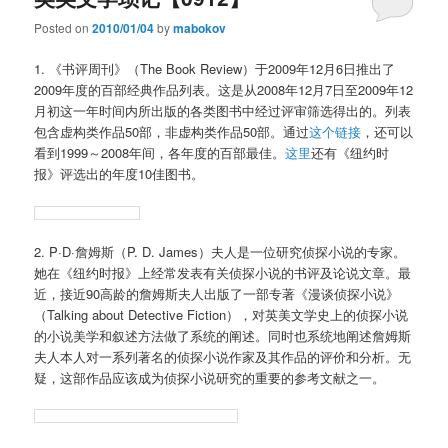
Posted on
2010/01/04
by
mabokov
1. 《书评周刊》（The Book Review）于2009年12月6日推出了
2009年度的百部经典作品列表。这是从2008年12月7日至2009年12
月初这一年时间内所出版的各类图书中经过评审筛选得出的。列表
包含虚构类作品50部，非虚构类作品50部。通过
这个链接
，还可以
看到1999～2008年间，各年度的百部最佳。
这里
还有《纽约时
报》评选出的年度10佳图书。
2. P·D·詹姆斯（P. D. James）夫人是一位研究侦探小说的专家。
她在《纽约时报》上经常发表有关侦探小说的书评及论说文章。最
近，接近90高龄的詹姆斯夫人出版了一部专著《漫谈侦探小说》
（Talking about Detective Fiction），对英美文学史上的侦探小说
的小说美学和叙述方法做了系统的阐述。同时也系统地阐述詹姆斯
夫人本人对一系列著名的侦探小说作家及其作品的评价和分析。无
疑，这部作品应该成为侦探小说研究的重要的参考文献之一。