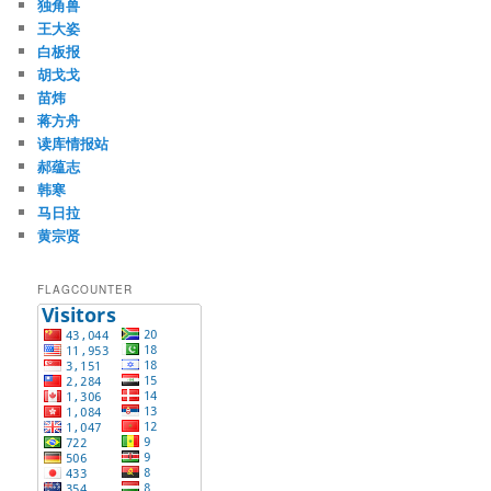
独角兽
王大姿
白板报
胡戈戈
苗炜
蒋方舟
读库情报站
郝蕴志
韩寒
马日拉
黄宗贤
FLAGCOUNTER