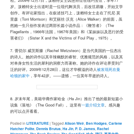
程。2009年12月7日，泼赖特女士因患癌症在纽约去世，享年77
岁。泼赖特女士出道时是一位现代舞演员，后改弦易辙，开始文学
创作。有评论家指出，在叙述技巧上，泼赖特女士走在了托尼·莫
里森（Toni Morrison）和艾丽丝·沃克（Alice Walker）的前面，虽
然她一生只创作发表过两部长篇小说作品：《鞭笞者》（The
Flagellants，1966年法国，1967年美国）和《某妹妹以及恶行的受
害者们》（Sister X and the Victims of Foul Play，1975）。
7. 蕾切尔·威茨斯滕（Rachel Wetzsteon）是当代美国的一位杰出
的诗人。她的诗作以其辛辣幽默的睿智、优雅规范的风格，以及其
对单身女性生活的犀利的洞察力而著称。她的诗作在评论界受到广
泛的好评。2009年12月28日，这位才华横溢的诗人
被发现死在曼
哈顿的家中
，享年42岁。——遗憾，一位英年早逝的诗人。
8. 岁末年尾，美籍华裔作家哈金（Ha Jin）推出了他的最新短篇小
说集《落地》（The Good Fall）。这里有
一篇介绍文章
。感兴趣
的可以点开看看。
Posted in
LITERATURE
|
Tagged
Alison Weir
,
Ben Hodges
,
Carlene
Hatcher Polite
,
Dennis Brutus
,
Ha Jin
,
P. D. James
,
Rachel
,
,
,
,
,
,