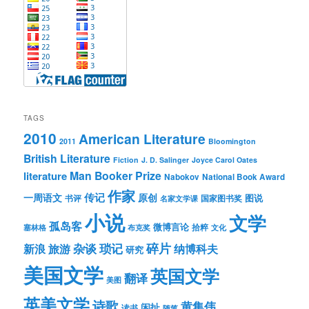
TAGS
2010
American Literature
2011
Bloomington
British Literature
Fiction
J. D. Salinger
Joyce Carol Oates
Man Booker Prize
literature
Nabokov
National Book Award
作家
传记
一周语文
原创
图说
书评
国家图书奖
名家文学课
小说
文学
孤岛客
微博言论
拾粹
塞林格
布克奖
文化
琐记
碎片
杂谈
新浪
旅游
纳博科夫
研究
美国文学
英国文学
翻译
美图
英美文学
诗歌
黄集伟
闲扯
读书
随笔