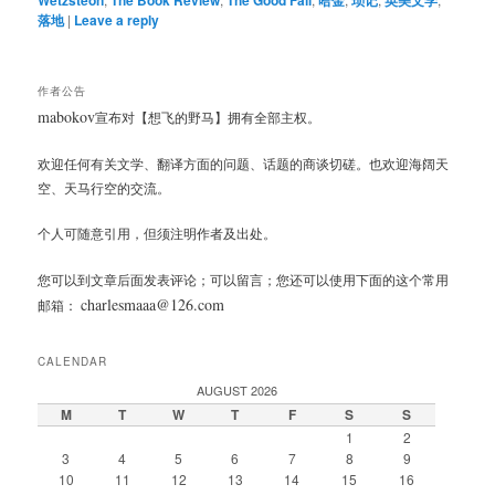
Wetzsteon
The Book Review
The Good Fall
哈金
琐记
英美文学
落地
|
Leave a reply
作者公告
mabokov
宣布对【想飞的野马】拥有全部主权。
欢迎任何有关文学、翻译方面的问题、话题的商谈切磋。也欢迎海阔天
空、天马行空的交流。
个人可随意引用，但须注明作者及出处。
您可以到文章后面发表评论；可以留言；您还可以使用下面的这个常用
charlesmaaa@126.com
邮箱：
CALENDAR
AUGUST 2026
M
T
W
T
F
S
S
1
2
3
4
5
6
7
8
9
10
11
12
13
14
15
16