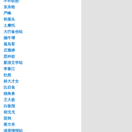
不许联想
东东枪
严峰
和菜头
土摩托
大巴备份站
嫣牛博
孤岛客
庄雅婷
思吟欲
新浪文学站
李春江
杜然
林大才女
比目鱼
独角兽
王大姿
白板报
胡戈戈
苗炜
蒋方舟
读库情报站