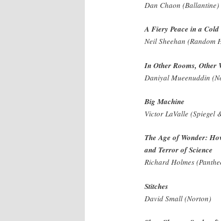
Dan Chaon (Ballantine)
A Fiery Peace in a Cold
Neil Sheehan (Random 
In Other Rooms, Other
Daniyal Mueenuddin (N
Big Machine
Victor LaValle (Spiegel
The Age of Wonder: How
and Terror of Science
Richard Holmes (Panthe
Stitches
David Small (Norton)