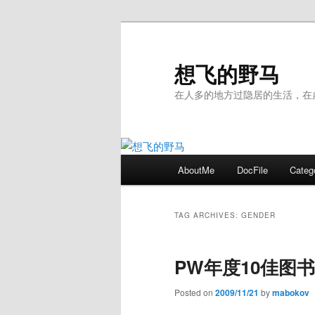
Skip
Skip
to
to
primary
secondary
想飞的野马
content
content
在人多的地方过隐居的生活，在
Main
AboutMe
DocFile
Categ
menu
TAG ARCHIVES:
GENDER
PW年度10佳图
Posted on
2009/11/21
by
mabokov