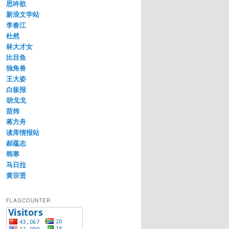
思吟欲
新浪文学站
李春江
杜然
林大才女
比目鱼
独角兽
王大姿
白板报
胡戈戈
苗炜
蒋方舟
读库情报站
郝蕴志
韩寒
马日拉
黄宗贤
FLAGCOUNTER