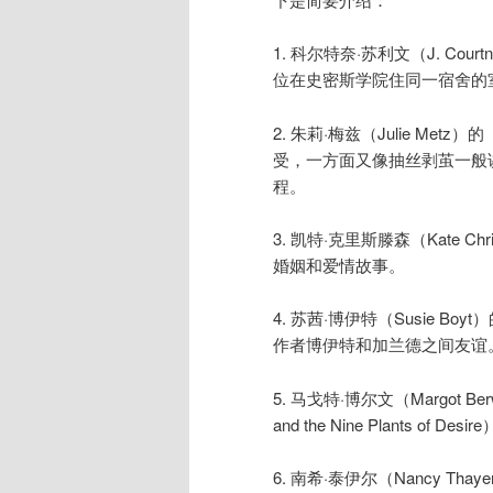
1. 科尔特奈·苏利文（J. Cour
位在史密斯学院住同一宿舍的
2. 朱莉·梅兹（Julie Met
受，一方面又像抽丝剥茧一般
程。
3. 凯特·克里斯滕森（Kate C
婚姻和爱情故事。
4. 苏茜·博伊特（Susie Boyt
作者博伊特和加兰德之间友谊
5. 马戈特·博尔文（Margot B
and the Nine Plant
6. 南希·泰伊尔（Nancy Th