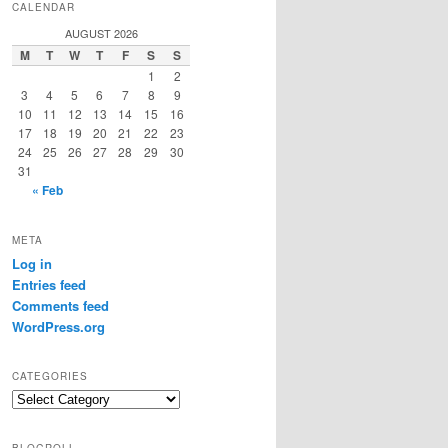
CALENDAR
AUGUST 2026
M
T
W
T
F
S
S
1
2
3
4
5
6
7
8
9
10
11
12
13
14
15
16
17
18
19
20
21
22
23
24
25
26
27
28
29
30
31
« Feb
META
Log in
Entries feed
Comments feed
WordPress.org
CATEGORIES
C
a
t