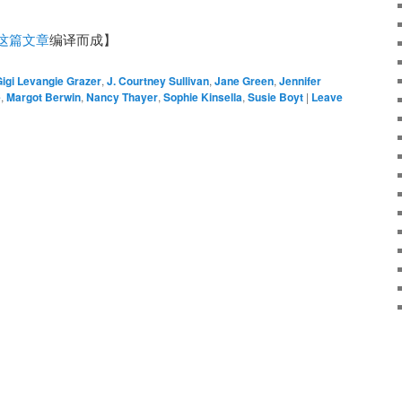
这篇文章
编译而成】
igi Levangie Grazer
,
J. Courtney Sullivan
,
Jane Green
,
Jennifer
e
,
Margot Berwin
,
Nancy Thayer
,
Sophie Kinsella
,
Susie Boyt
|
Leave