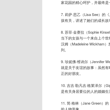
家花园的精心呵护，并最终是
7. 莉萨·思乙（Lisa See）
孩有关，讲述了她们的成长故
8. 苏菲·金赛拉（Sophie Ki
当下的女孩与一个来自上个世
汉姆（Madeleine Wickha
列。
9. 珍妮佛·维讷尔（Jennifer 
就是关于友谊的故事：虽然有
正的好朋友。
10. 吉吉·勒凡吉·格莱泽尔（Gigi 
是有关身居要位的人的婚姻生
11. 简·格林（Jane Gre
的人物形象。