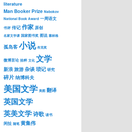
literature
Man Booker Prize
Nabokov
一周语文
National Book Award
作家
传记
原创
书评
图说
国家图书奖
名家文学课
塞林格
小说
孤岛客
布克奖
文学
微博言论
拾粹
文化
琐记
杂谈
新浪
旅游
研究
碎片
纳博科夫
美国文学
翻译
美图
英国文学
英美文学
诗歌
读书
黄集伟
闲扯
随笔