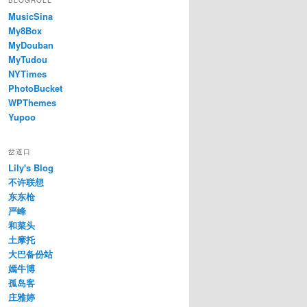
BLOGROLL
e
MusicSina
g
My8Box
o
r
MyDouban
i
MyTudou
e
NYTimes
s
PhotoBucket
WPThemes
Yupoo
岔道口
Lily's Blog
不许联想
东东枪
严峰
和菜头
土摩托
大巴备份站
嫣牛博
孤岛客
庄雅婷