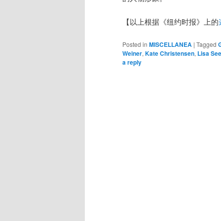
【以上根据《纽约时报》上的
Posted in
MISCELLANEA
|
Tagged
G
Weiner
,
Kate Christensen
,
Lisa Se
a reply