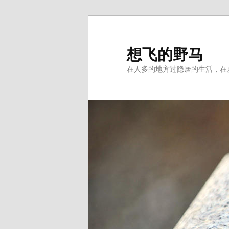
Skip
Skip
to
to
primary
secondary
想飞的野马
content
content
在人多的地方过隐居的生活，在