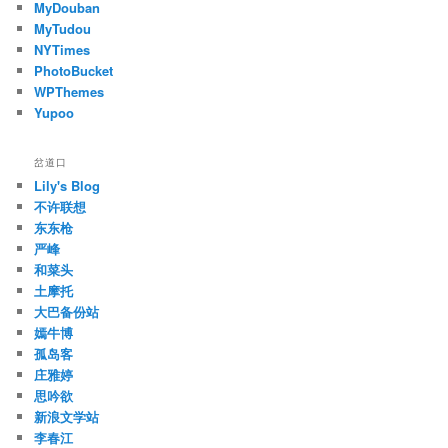
MyDouban
MyTudou
NYTimes
PhotoBucket
WPThemes
Yupoo
岔道口
Lily's Blog
不许联想
东东枪
严峰
和菜头
土摩托
大巴备份站
嫣牛博
孤岛客
庄雅婷
思吟欲
新浪文学站
李春江