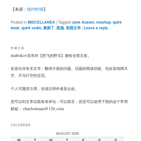
【来源：
纽约时报
】
Posted in
MISCELLANEA
|
Tagged
Jane Austen
,
mashup
,
quirk
book
,
quirk vedio
,
奥斯丁
,
恶搞
,
英国文学
|
Leave a reply
作者公告
mabokov
宣布对【想飞的野马】拥有全部主权。
欢迎任何有关文学、翻译方面的问题、话题的商谈切磋。也欢迎海阔天
空、天马行空的交流。
个人可随意引用，但须注明作者及出处。
您可以到文章后面发表评论；可以留言；您还可以使用下面的这个常用
charlesmaaa@126.com
邮箱：
CALENDAR
AUGUST 2026
M
T
W
T
F
S
S