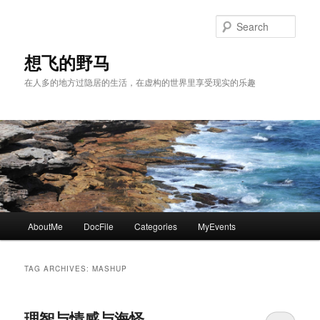
Skip
Skip
to
to
Sear
primary
secondary
content
content
想飞的野马
在人多的地方过隐居的生活，在虚构的世界里享受现实的乐趣
Main
AboutMe
DocFile
Categories
MyEvents
menu
TAG ARCHIVES:
MASHUP
理智与情感与海怪