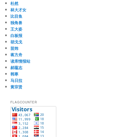
杜然
林大才女
比目鱼
独角兽
王大姿
白板报
胡戈戈
苗炜
蒋方舟
读库情报站
郝蕴志
韩寒
马日拉
黄宗贤
FLAGCOUNTER