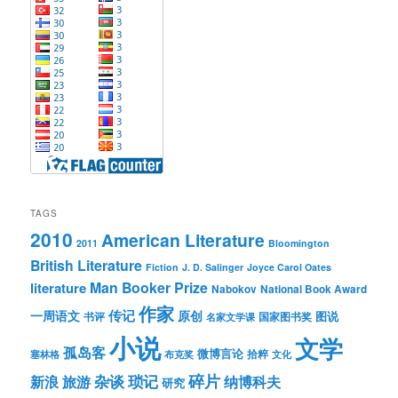
TAGS
2010
American Literature
2011
Bloomington
British Literature
Fiction
J. D. Salinger
Joyce Carol Oates
Man Booker Prize
literature
Nabokov
National Book Award
作家
传记
一周语文
原创
图说
书评
国家图书奖
名家文学课
小说
文学
孤岛客
微博言论
拾粹
塞林格
布克奖
文化
琐记
碎片
杂谈
新浪
旅游
纳博科夫
研究