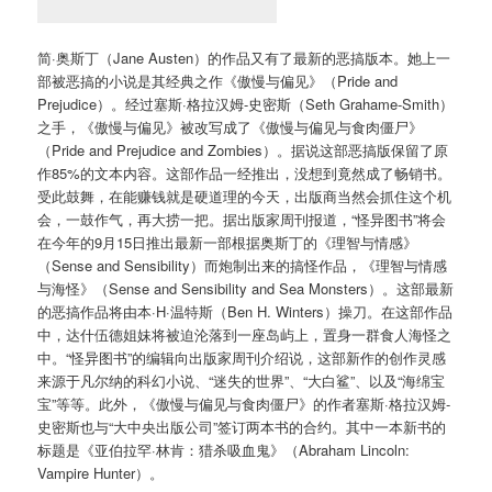
简·奥斯丁（Jane Austen）的作品又有了最新的恶搞版本。她上一
部被恶搞的小说是其经典之作《傲慢与偏见》（Pride and
Prejudice）。经过塞斯·格拉汉姆-史密斯（Seth Grahame-Smith）
之手，《傲慢与偏见》被改写成了《傲慢与偏见与食肉僵尸》
（Pride and Prejudice and Zombies）。据说这部恶搞版保留了原
作85%的文本内容。这部作品一经推出，没想到竟然成了畅销书。
受此鼓舞，在能赚钱就是硬道理的今天，出版商当然会抓住这个机
会，一鼓作气，再大捞一把。据出版家周刊报道，“怪异图书”将会
在今年的9月15日推出最新一部根据奥斯丁的《理智与情感》
（Sense and Sensibility）而炮制出来的搞怪作品，《理智与情感
与海怪》（Sense and Sensibility and Sea Monsters）。这部最新
的恶搞作品将由本·H·温特斯（Ben H. Winters）操刀。在这部作品
中，达什伍德姐妹将被迫沦落到一座岛屿上，置身一群食人海怪之
中。“怪异图书”的编辑向出版家周刊介绍说，这部新作的创作灵感
来源于凡尔纳的科幻小说、“迷失的世界”、“大白鲨”、以及“海绵宝
宝”等等。此外，《傲慢与偏见与食肉僵尸》的作者塞斯·格拉汉姆-
史密斯也与“大中央出版公司”签订两本书的合约。其中一本新书的
标题是《亚伯拉罕·林肯：猎杀吸血鬼》（Abraham Lincoln:
Vampire Hunter）。