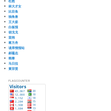
杜然
林大才女
比目鱼
独角兽
王大姿
白板报
胡戈戈
苗炜
蒋方舟
读库情报站
郝蕴志
韩寒
马日拉
黄宗贤
FLAGCOUNTER