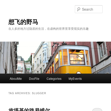
Skip
Skip
to
to
Sear
primary
secondary
content
content
想飞的野马
在人多的地方过隐居的生活，在虚构的世界里享受现实的乐趣
Main
AboutMe
DocFile
Categories
MyEvents
menu
TAG ARCHIVES:
SLUGGER
肯塔基的路易维尔