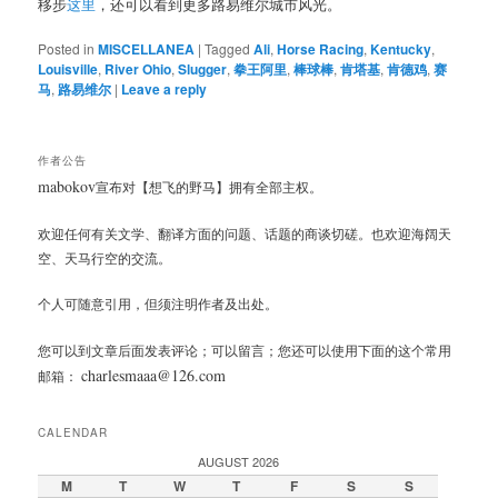
移步
这里
，还可以看到更多路易维尔城市风光。
Posted in
MISCELLANEA
|
Tagged
Ali
,
Horse Racing
,
Kentucky
,
Louisville
,
River Ohio
,
Slugger
,
拳王阿里
,
棒球棒
,
肯塔基
,
肯德鸡
,
赛
马
,
路易维尔
|
Leave a reply
作者公告
mabokov
宣布对【想飞的野马】拥有全部主权。
欢迎任何有关文学、翻译方面的问题、话题的商谈切磋。也欢迎海阔天
空、天马行空的交流。
个人可随意引用，但须注明作者及出处。
您可以到文章后面发表评论；可以留言；您还可以使用下面的这个常用
charlesmaaa@126.com
邮箱：
CALENDAR
AUGUST 2026
M
T
W
T
F
S
S