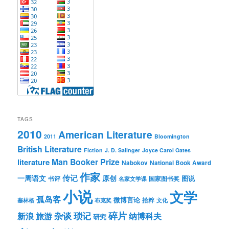
TAGS
2010
American Literature
2011
Bloomington
British Literature
Fiction
J. D. Salinger
Joyce Carol Oates
Man Booker Prize
literature
Nabokov
National Book Award
作家
传记
一周语文
原创
图说
书评
国家图书奖
名家文学课
小说
文学
孤岛客
微博言论
拾粹
塞林格
布克奖
文化
琐记
碎片
杂谈
新浪
旅游
纳博科夫
研究