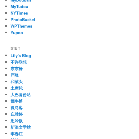
MyTudou
NYTimes
PhotoBucket
WPThemes
Yupoo
岔道口
Lily's Blog
不许联想
东东枪
严峰
和菜头
土摩托
大巴备份站
嫣牛博
孤岛客
庄雅婷
思吟欲
新浪文学站
李春江