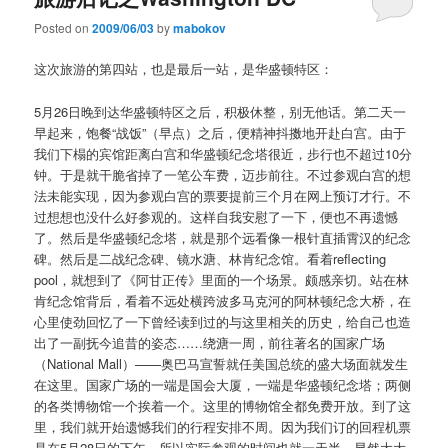
Posted on
2009/06/03
by
mabokov
这次旅游的第四站，也是最后一站，是华盛顿特区：
5月26日晚到达华盛顿特区之后，积极休整，别无他话。第二天一
早起来，饱餐“战饭”（早点）之后，便精神抖擞地开赴白宫。由于
我们下榻的宾馆距离白宫和华盛顿纪念塔很近，步行也不超过10分
钟。于是就干脆省掉了一笔公车费，迈步前往。不过参观白宫的想
法未能实现，因为参观白宫的票要提前三个月在网上预订才行。不
过想想也没什么好参观的。这样自我安慰了一下，便也不再遗憾
了。然后是华盛顿纪念塔，就是那个远看像一根针直插霄汉的纪念
碑。然后是二战纪念碑、镜水溏、林肯纪念馆。看着reflecting
pool，就想到了《阿甘正传》里面的一个场景。颇感亲切。站在林
肯纪念馆背后，看着不远处横跨波多马克河的阿林顿纪念大桥，在
心里使劲回忆了一下曾经读到过的与这里相关的历史，给自己也造
出了一副抚今追昔的姿态……绕溏一周，前往著名的国家广场
（National Mall）——奥巴马宣誓就任美国总统的盛大场面就发生
在这里。国家广场的一端是国会大厦，一端是华盛顿纪念塔；两侧
的各类博物馆一个挨着一个。这里的博物馆全都免费开放。到了这
里，我们就开始遗憾我们的行程安排不周。因为我们订的回程机票
是在5月28日的下午，所以实际参观的时间也就一天半。显然大大