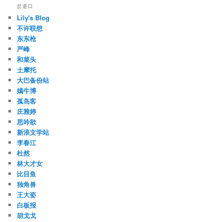
岔道口
Lily's Blog
不许联想
东东枪
严峰
和菜头
土摩托
大巴备份站
嫣牛博
孤岛客
庄雅婷
思吟欲
新浪文学站
李春江
杜然
林大才女
比目鱼
独角兽
王大姿
白板报
胡戈戈