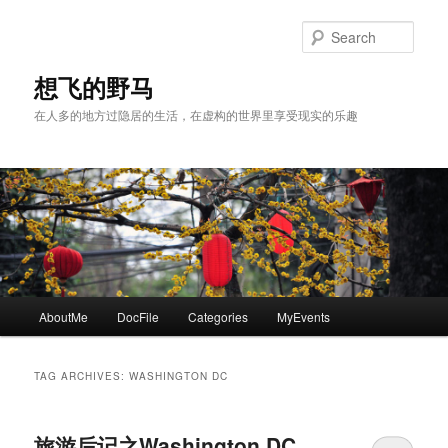
Skip
Skip
to
to
Sear
primary
secondary
content
content
想飞的野马
在人多的地方过隐居的生活，在虚构的世界里享受现实的乐趣
Main
AboutMe
DocFile
Categories
MyEvents
menu
TAG ARCHIVES:
WASHINGTON DC
旅游后记之Washington DC