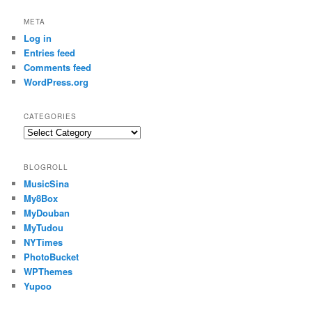
META
Log in
Entries feed
Comments feed
WordPress.org
CATEGORIES
Categories
BLOGROLL
MusicSina
My8Box
MyDouban
MyTudou
NYTimes
PhotoBucket
WPThemes
Yupoo