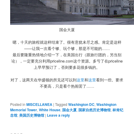
国会大厦
嗯，十天的旅程就这样结束了。很有意犹未尽之感。肯定是这样
——让我一次看个够、玩个够，那是不可能的……
最后要隆重热情地介绍一下，在美国出行（跟旅行团的，另当别
论），一定要充分利用priceline.com这个资源。多亏了在priceline
上早早预订了，否则要多花很多钱的。
对了，这两天在华盛顿的所见还可以到
这里
和
这里
看到一些。要求
不要高，只是看个热闹罢了……
Posted in
MISCELLANEA
|
Tagged
Washington DC
,
Washington
Memorial Tower
,
White House
,
国会大厦
,
国家自然历史博物馆
,
林肯纪
念馆
,
美国历史博物馆
|
Leave a reply