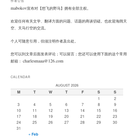
作者公告
mabokov
宣布对【想飞的野马】拥有全部主权。
欢迎任何有关文学、翻译方面的问题、话题的商谈切磋。也欢迎海阔天
空、天马行空的交流。
个人可随意引用，但须注明作者及出处。
您可以到文章后面发表评论；可以留言；您还可以使用下面的这个常用
charlesmaaa@126.com
邮箱：
CALENDAR
AUGUST 2026
M
T
W
T
F
S
S
1
2
3
4
5
6
7
8
9
10
11
12
13
14
15
16
17
18
19
20
21
22
23
24
25
26
27
28
29
30
31
« Feb