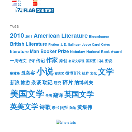
TAGS
2010
American Literature
2011
Bloomington
British Literature
Fiction
J. D. Salinger
Joyce Carol Oates
Man Booker Prize
literature
Nabokov
National Book Award
作家
传记
一周语文
原创
图说
书评
国家图书奖
名家文学课
小说
文学
孤岛客
微博言论
拾粹
塞林格
布克奖
文化
琐记
碎片
杂谈
新浪
旅游
纳博科夫
研究
美国文学
英国文学
翻译
美图
英美文学
诗歌
黄集伟
闲扯
读书
随笔