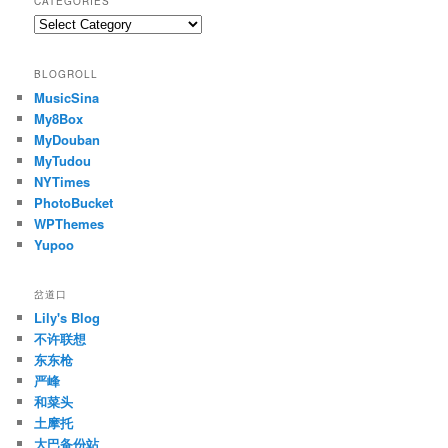
CATEGORIES
Categories
BLOGROLL
MusicSina
My8Box
MyDouban
MyTudou
NYTimes
PhotoBucket
WPThemes
Yupoo
岔道口
Lily's Blog
不许联想
东东枪
严峰
和菜头
土摩托
大巴备份站