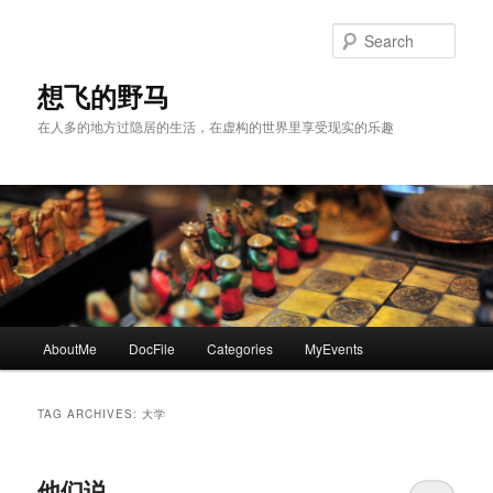
Skip
Skip
to
to
Sear
primary
secondary
content
content
想飞的野马
在人多的地方过隐居的生活，在虚构的世界里享受现实的乐趣
Main
AboutMe
DocFile
Categories
MyEvents
menu
TAG ARCHIVES:
大学
他们说……