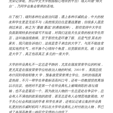
光荣记录呢。所以中文大学校园核心地带的平台广场又叫做
“
烽火
台
”
，乃同学会集会誓师的圣地。
出了校门，碰到各种社会政治问题，遇上各种示威机会，中大的校
友和学生更是无役不与（虽然情况往往是屡战屡败，但很多人愿意
倒过来说，称之为
“
屡败 屡战
”
的勇敢精神）。那些觉得中大学生
负面新闻特多的传媒可不知道，对我们这批天生反骨的校友学生而
言，这叫做战绩彪炳。至于那些先是吓傻了眼、后是气愤 莫名的
家长，我只能告诉他们，这就是贵子弟念的大学了。与其不能改变
现实地穷生气，何不换个心情转个角度，欣赏眼前所见。瞧！这就
是大学了，真正包容真正 多元的一座大学。
大学的毕业典礼不一定总是平静的，尤其在颁发荣誉学位的时候，
更尤其是在颁发荣誉学位给政治人物的时候。
2001
年， 美国总统
布什回到母校耶鲁大 学，预备接受荣誉博士学位。当时的场面真
是热闹，不只一帮学生举着标语高叫口号，还有一些教授愤然离场
以示抗议。他绝对不是第一个在毕业典礼上被喝倒彩的 政坛领
袖，也不会是最后一个。因为政治人物的一生总是处在争议中，总
会有人不满他的政策他的政绩，甚至总是有人会憎恶地敌视他。对
于关心社会和政治的学者 和学生来讲，还有比记者云集的毕业典
礼更好的示威时机吗？所以在大学毕业典礼上对付政治人物，早已
成了各国高教界一种司空见惯的小传统了。