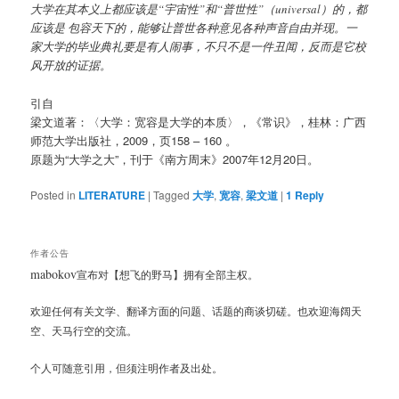
大学在其本义上都应该是
“
宇宙性
”
和
“
普世性
”
（
universal
）的，都
应该是 包容天下的，能够让普世各种意见各种声音自由并现。一
家大学的毕业典礼要是有人闹事，不只不是一件丑闻，反而是它校
风开放的证据。
引自
梁文道著：〈大学：宽容是大学的本质〉，《常识》，桂林：广西
师范大学出版社，
2009
，页
158 – 160
。
原题为
“
大学之大
”
，刊于《南方周末》
2007
年
12
月
20
日。
Posted in
LITERATURE
|
Tagged
大学
,
宽容
,
梁文道
|
1
Reply
作者公告
mabokov
宣布对【想飞的野马】拥有全部主权。
欢迎任何有关文学、翻译方面的问题、话题的商谈切磋。也欢迎海阔天
空、天马行空的交流。
个人可随意引用，但须注明作者及出处。