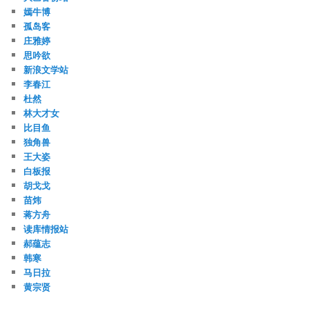
嫣牛博
孤岛客
庄雅婷
思吟欲
新浪文学站
李春江
杜然
林大才女
比目鱼
独角兽
王大姿
白板报
胡戈戈
苗炜
蒋方舟
读库情报站
郝蕴志
韩寒
马日拉
黄宗贤