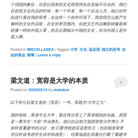
个强国的象征，但是以现有的文化我觉得实在是输不出去的。我们
在创造文化作品的时候，每一个作者、每一个从业人员，他们在时
刻进行着自我的审查，在这样一个创作环境下，我觉得怎么能产生
像样的文化作品呢，在全世界范围内。你把文艺作品阉割得像新闻
联播一样给外国人看，然后企图输出中国的文化，你当外国人是外
星人啊。
Posted in
MISCELLANEA
|
Tagged
大学
,
文化
,
温总理
,
独立的思考
,
自
由的表达
,
韩寒
|
Leave a reply
梁文道：宽容是大学的本质
1
Posted on
2009/05/14
by
mabokov
以下转引自梁文道的《宽容》一书。原题为
“
大学之大
”
：
我的母校，香港中文大学，最近再次登上了香港报纸的头版。原因
是一羣学生
“
大闹
”
毕业典礼，他们抗议校方颁授荣誉法学博士 予
前特首董建华的决定，他 们要求校政应该更民主（包括颁发荣誉
学位时该考虑学生诉求和感受）。结果场面乱得屡次打断了董建华