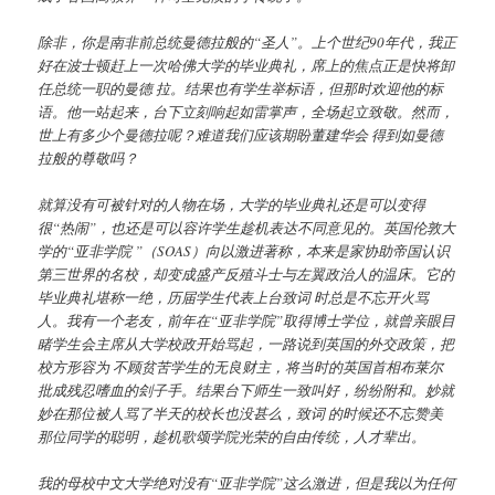
除非，你是南非前总统曼德拉般的
“
圣人
”
。上个世纪
90
年代，我正
好在波士顿赶上一次哈佛大学的毕业典礼，席上的焦点正是快将卸
任总统一职的曼德 拉。结果也有学生举标语，但那时欢迎他的标
语。他一站起来，台下立刻响起如雷掌声，全场起立致敬。然而，
世上有多少个曼德拉呢？难道我们应该期盼董建华会 得到如曼德
拉般的尊敬吗？
就算没有可被针对的人物在场，大学的毕业典礼还是可以变得
很
“
热闹
”
，也还是可以容许学生趁机表达不同意见的。英国伦敦大
学的
“
亚非学院
”
（
SOAS
）向以激进著称，本来是家协助帝国认识
第三世界的名校，却变成盛产反殖斗士与左翼政治人的温床。它的
毕业典礼堪称一绝，历届学生代表上台致词 时总是不忘开火骂
人。我有一个老友，前年在
“
亚非学院
”
取得博士学位，就曾亲眼目
睹学生会主席从大学校政开始骂起，一路说到英国的外交政策，把
校方形容为 不顾贫苦学生的无良财主，将当时的英国首相布莱尔
批成残忍嗜血的刽子手。结果台下师生一致叫好，纷纷附和。妙就
妙在那位被人骂了半天的校长也没甚么，致词 的时候还不忘赞美
那位同学的聪明，趁机歌颂学院光荣的自由传统，人才辈出。
我的母校中文大学绝对没有
“
亚非学院
”
这么激进，但是我以为任何