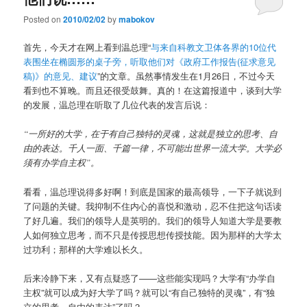
Posted on
2010/02/02
by
mabokov
首先，今天才在网上看到温总理“
与来自科教文卫体各界的10位代
表围坐在椭圆形的桌子旁，听取他们对《政府工作报告(征求意见
稿)》的意见、建议
”的文章。虽然事情发生在1月26日，不过今天
看到也不算晚。而且还很受鼓舞。真的！在这篇报道中，谈到大学
的发展，温总理在听取了几位代表的发言后说：
“一所好的大学，在于有自己独特的灵魂，这就是独立的思考、自
由的表达。千人一面、千篇一律，不可能出世界一流大学。大学必
须有办学自主权”。
看看，温总理说得多好啊！到底是国家的最高领导，一下子就说到
了问题的关键。我抑制不住内心的喜悦和激动，忍不住把这句话读
了好几遍。我们的领导人是英明的。我们的领导人知道大学是要教
人如何独立思考，而不只是传授思想传授技能。因为那样的大学太
过功利；那样的大学难以长久。
后来冷静下来，又有点疑惑了——这些能实现吗？大学有“办学自
主权”就可以成为好大学了吗？就可以“有自己独特的灵魂”，有“独
立的思考、自由的表达”了吗？