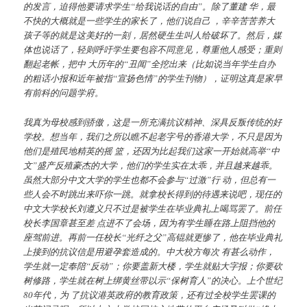
的发言，迫得他要请求学生
“
给我说话的自由
”
。除了董建 华，最
不快的大概就是一些学生的家长了，他们说自己 ，辛辛苦苦养大
孩子等的就是这美好的一刻，居然硬生生叫人给破坏了。然后，媒
体也说话了，轻则呼吁学生要包容不同意见，尊重他人感受；重则
翻起老帐，把中 大历年的
“
丑闻
”
全挖出来（比如说当年学生自办
的粗话小报和近年被指
“
宣扬色情
”
的学生刊物），证明这真是家早
有前科的问题学府。
我真为母校感到骄傲，这是一所充满抗议精神、深具反叛传统的好
学校。想当年，我们之所以瞧不起老字号的香港大学，不只是因为
他们是殖民地精英的摇 篮，还因为比起我们这家一开始就高举
“
中
文
”
盛产反殖豪杰的大学，他们的学生实在太乖，并且越来越乖。
虽然大部分中文大学的学生也都不会参与
“
过激
”
行 动，但总有一
些人会不时跳出来吓你一跳。就拿校长得到的待遇来说吧，现任的
中文大学校长刘遵义只不过是被学生在毕业典礼上喝骂罢了。前任
校长李国章甚至差 点进不了会场，因为有学生睡在路上阻挡他的
座驾前进。再前一任校长
“
光纤之父
”
高锟就更惨了，他在毕业典礼
上接到的抗议信是用避孕套造成的。中大校方每次 有甚么动作，
学生就一定奉陪
“
反动
”
；你要盖新大楼，学生就贴大字报；你要砍
树修路，学生就在树上绑黄丝带以示
“
保树育人
”
的决心。上个世纪
80
年代，为 了抗议港英政府的教育政策，还有过全校学生罢课的