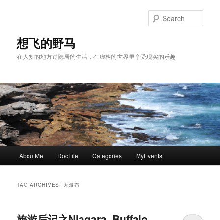
Skip
Skip
to
to
Sear
primary
secondary
content
content
想飞的野马
在人多的地方过隐居的生活，在虚构的世界里享受现实的乐趣
Main
AboutMe
DocFile
Categories
MyEvents
menu
TAG ARCHIVES:
大瀑布
旅游后记之Niagara, Buffalo