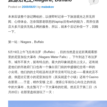
2
Posted on
2009/06/01
by
mabokov
本来应该整个游记啊啥的，以便即时记录一下旅游观光之所见所
闻、心得体会。怎奈我那老联想的laptop没有wifi的能力，而所住酒
店大多只提供无线上网的服务。所以，就来个后记补偿一下，回顾
一下。
第一站：Niagara，Buffalo
5月19日上午飞往布法罗（Buffalo），目的当然是去近距离观看那
里的尼亚加拉大瀑布（Niagara Water Falls）。下午到达了布法罗
市。城市不算大，挺有特点的。最大的印象就是街上没人。还有就
是他们的市政府门口也有一个像白宫门前的华盛顿纪念塔一样的
小尖塔。他们的的士司机说布法罗市没有可玩之处——看来此言不
虚。倒是比它更小的尼亚加拉市（其实就是个小镇）还有个Casino
在那里……于是，稍作安顿 之后，便搭公车前往心向往之的传说
中的大瀑布，先去预习了一下大瀑布的壮观。然后又于第二日（5
月20日）在那里盘桓游玩了一天：