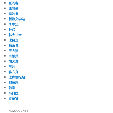
孤岛客
庄雅婷
思吟欲
新浪文学站
李春江
杜然
林大才女
比目鱼
独角兽
王大姿
白板报
胡戈戈
苗炜
蒋方舟
读库情报站
郝蕴志
韩寒
马日拉
黄宗贤
FLAGCOUNTER