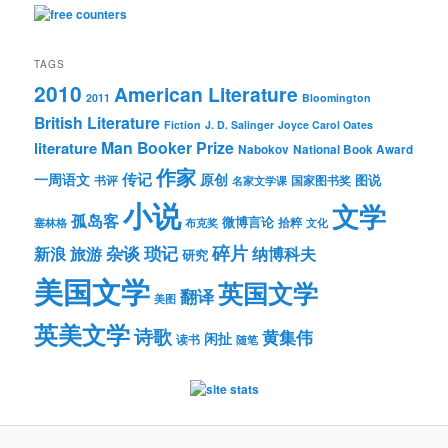
TAGS
2010
American Literature
2011
Bloomington
British Literature
Fiction
J. D. Salinger
Joyce Carol Oates
Man Booker Prize
literature
Nabokov
National Book Award
作家
传记
一周语文
原创
图说
书评
国家图书奖
名家文学课
小说
文学
孤岛客
微博言论
拾粹
塞林格
布克奖
文化
琐记
碎片
杂谈
新浪
旅游
纳博科夫
研究
美国文学
英国文学
翻译
美图
英美文学
诗歌
黄集伟
闲扯
读书
随笔