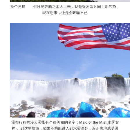
换个角度——但只见奔腾之水天上来，疑是银河落凡间！那气势，
现在想来，还是会唏嘘不已
瀑布行程的漫天雾帐有个很美丽的名字：Maid of the Mist(水雾女
神)。到这里旅游，如果不乘船进入到水雾深处，近距离地感受瀑