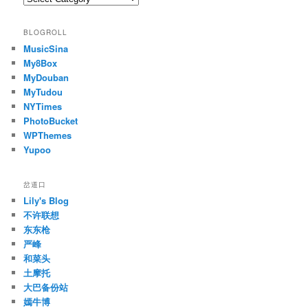
BLOGROLL
MusicSina
My8Box
MyDouban
MyTudou
NYTimes
PhotoBucket
WPThemes
Yupoo
岔道口
Lily's Blog
不许联想
东东枪
严峰
和菜头
土摩托
大巴备份站
嫣牛博