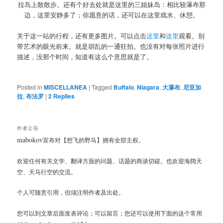
拉岛上散散步。还有个好去处就是这里的三姐妹岛：相比较瀑布那
边，这里安静多了；你愿意的话，还可以在这里戏水、休憩。
关于这一站的行程，还有更多图片。可以点击
这里
和
这里
观看。别
带艺术的眼光前来。就是胡乱的一通狂拍。也没有对每张照片进行
描述，没那个时间，知道有这么个意思就是了。
Posted in
MISCELLANEA
|
Tagged
Buffalo
,
Niagara
,
大瀑布
,
尼亚加
拉
,
布法罗
|
2
Replies
作者公告
mabokov
宣布对【想飞的野马】拥有全部主权。
欢迎任何有关文学、翻译方面的问题、话题的商谈切磋。也欢迎海阔天
空、天马行空的交流。
个人可随意引用，但须注明作者及出处。
您可以到文章后面发表评论；可以留言；您还可以使用下面的这个常用