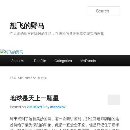
Skip
Skip
to
to
Sear
primary
secondary
content
content
想飞的野马
在人多的地方过隐居的生活，在虚构的世界里享受现实的乐趣
Main
AboutMe
DocFile
Categories
MyEvents
menu
TAG ARCHIVES:
高行健
地球是天上一颗星
Posted on
2010/02/10
by
mabokov
终于找到了这首美妙的诗。有一次听讲座时，那位郑老师朗诵的这
首诗给了最为深刻的印象。此后一直念念不忘。但是只记住了后半