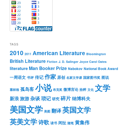
TAGS
2010
American Literature
2011
Bloomington
British Literature
Fiction
J. D. Salinger
Joyce Carol Oates
Man Booker Prize
literature
Nabokov
National Book Award
作家
传记
一周语文
原创
图说
书评
国家图书奖
名家文学课
小说
文学
孤岛客
微博言论
拾粹
塞林格
布克奖
文化
琐记
碎片
杂谈
新浪
旅游
纳博科夫
研究
美国文学
英国文学
翻译
美图
英美文学
诗歌
黄集伟
闲扯
读书
随笔