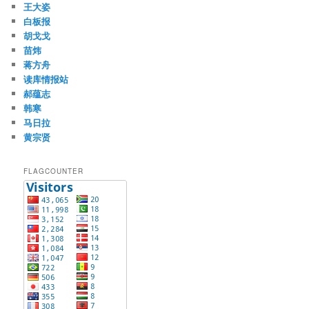
王大姿
白板报
胡戈戈
苗炜
蒋方舟
读库情报站
郝蕴志
韩寒
马日拉
黄宗贤
FLAGCOUNTER