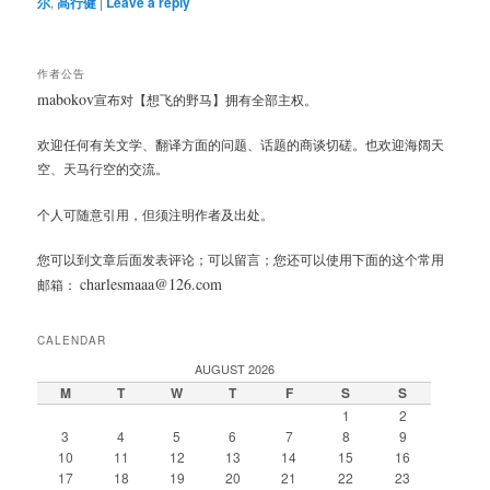
尔
,
高行健
|
Leave a reply
作者公告
mabokov
宣布对【想飞的野马】拥有全部主权。
欢迎任何有关文学、翻译方面的问题、话题的商谈切磋。也欢迎海阔天
空、天马行空的交流。
个人可随意引用，但须注明作者及出处。
您可以到文章后面发表评论；可以留言；您还可以使用下面的这个常用
charlesmaaa@126.com
邮箱：
CALENDAR
AUGUST 2026
M
T
W
T
F
S
S
1
2
3
4
5
6
7
8
9
10
11
12
13
14
15
16
17
18
19
20
21
22
23