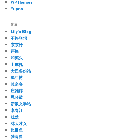
WPThemes
Yupoo
岔道口
Lily's Blog
不许联想
东东枪
严峰
和菜头
土摩托
大巴备份站
嫣牛博
孤岛客
庄雅婷
思吟欲
新浪文学站
李春江
杜然
林大才女
比目鱼
独角兽