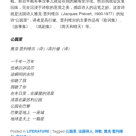
截。那后半截有事没事儿就会在我的脑海里浮现。然后我就会反复
玩味，完全沉浸于诗歌的意境之美，感叹诗人的运笔之妙。这首诗
就是法国诗人雅克·普列维尔（Jacques Prévert, 1900-1977）的短
诗“公园里”，译者是高行健。普列维尔的主要作品有《歌词集》、
《故事集》、《戏剧集》、《雨天和晴天》等。
公园里
雅克·普列维尔（诗）/高行健（译）
一千年一万年
也难以诉说尽
这瞬间的永恒
你吻了我
我吻了你
在冬日里，在朦胧的清晨
清晨在蒙苏利公园
公园在巴黎
巴黎是地上 一座城
地球是天上 一颗星
Posted in
LITERATURE
|
Tagged
公园里
,
法国诗人
,
诗歌
,
雅克·普列维