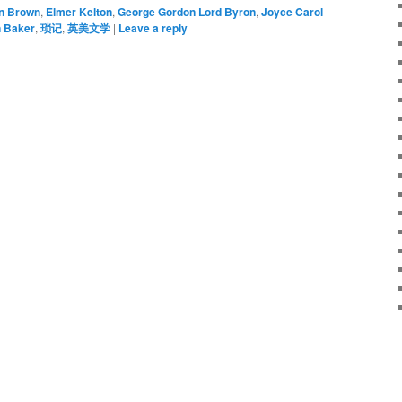
n Brown
,
Elmer Kelton
,
George Gordon Lord Byron
,
Joyce Carol
n Baker
,
琐记
,
英美文学
|
Leave a reply