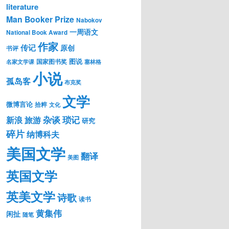
literature
Man Booker Prize
Nabokov
一周语文
National Book Award
作家
传记
原创
书评
图说
国家图书奖
名家文学课
塞林格
小说
孤岛客
布克奖
文学
微博言论
拾粹
文化
琐记
杂谈
新浪
旅游
研究
碎片
纳博科夫
美国文学
翻译
美图
英国文学
英美文学
诗歌
读书
黄集伟
闲扯
随笔