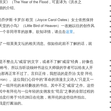
The Year of the Flood，可直译为《洪水之
细的介绍。
伊斯·卡罗尔·欧茨（Joyce Carol Oates）女士依然保持
鸟》（Little Bird of Heaven）一改她以往的创作风
一个非同寻常的故事。欲知详情，请点击
这里
。
了一组英美文坛的相关消息。假如你此前不了解的话，就
要是不整点儿“咸湿”的文字，或者不了解“咸湿”经典，好像也
”的称号。所以当听说钱钟书这位大师级的学者可以给友人开
为那再正常不过了。言归正传，我想说的是乔治·戈登·拜伦
Lord Byron）。这位我们心目中的“革命的浪漫主义诗人”只是又一
了一组拜伦的未经删改的书信。其中不乏“咸湿”之作。这些
其中有拜伦与一位年轻的女佣发生“苟且”之事的全部过程的
卖行将于10月28日在伦敦，将拜伦的这些信件拍出。
我是打酱油的。