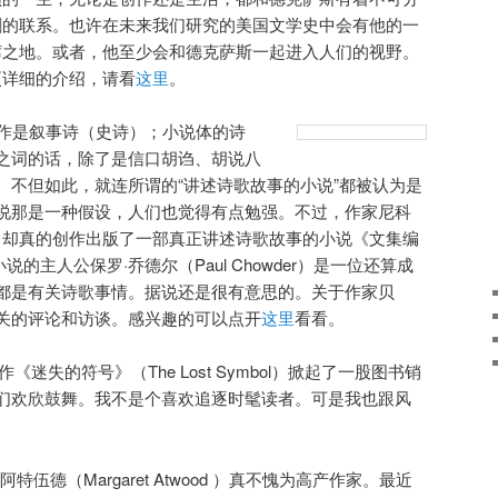
割的联系。也许在未来我们研究的美国文学史中会有他的一
席之地。或者，他至少会和德克萨斯一起进入人们的视野。
更详细的介绍，请看
这里
。
算作是叙事诗（史诗）；小说体的诗
之词的话，除了是信口胡诌、胡说八
。不但如此，就连所谓的“讲述诗歌故事的小说”都被认为是
说那是一种假设，人们也觉得有点勉强。不过，作家尼科
Baker）却真的创作出版了一部真正讲述诗歌故事的小说《文集编
t）。小说的主人公保罗·乔德尔（Paul Chowder）是一位还算成
都是有关诗歌事情。据说还是很有意思的。关于作家贝
关的评论和访谈。感兴趣的可以点开
这里
看看。
的新作《迷失的符号》（The Lost Symbol）掀起了一股图书销
们欢欣鼓舞。我不是个喜欢追逐时髦读者。可是我也跟风
。
特伍德（Margaret Atwood ）真不愧为高产作家。最近