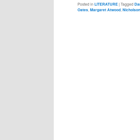
Posted in
LITERATURE
|
Tagged
Da
Oates
,
Margaret Atwood
,
Nicholso