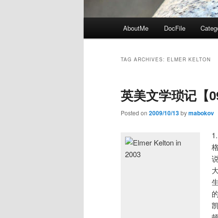
Main
AboutMe
DocFile
Categ
menu
TAG ARCHIVES:
ELMER KELTON
英美文学琐记【09
Posted on
2009/10/13
by
mabokov
1