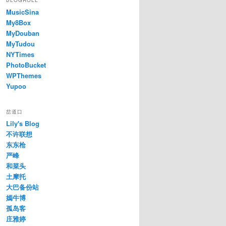
BLOGROLL
MusicSina
My8Box
MyDouban
MyTudou
NYTimes
PhotoBucket
WPThemes
Yupoo
岔道口
Lily's Blog
不许联想
东东枪
严峰
和菜头
土摩托
大巴备份站
嫣牛博
孤岛客
庄雅婷