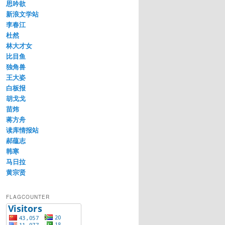
思吟欲
新浪文学站
李春江
杜然
林大才女
比目鱼
独角兽
王大姿
白板报
胡戈戈
苗炜
蒋方舟
读库情报站
郝蕴志
韩寒
马日拉
黄宗贤
FLAGCOUNTER