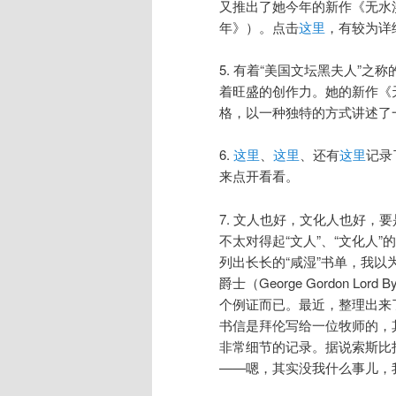
又推出了她今年的新作《无水洪灾》（
年》）。点击
这里
，有较为详
5. 有着“美国文坛黑夫人”之称的乔
着旺盛的创作力。她的新作《天堂的小
格，以一种独特的方式讲述了
6.
这里
、
这里
、还有
这里
记录
来点开看看。
7. 文人也好，文化人也好，
不太对得起“文人”、“文化人
列出长长的“咸湿”书单，我以
爵士（George Gordon 
个例证而已。最近，整理出来
书信是拜伦写给一位牧师的，
非常细节的记录。据说索斯比拍
——嗯，其实没我什么事儿，