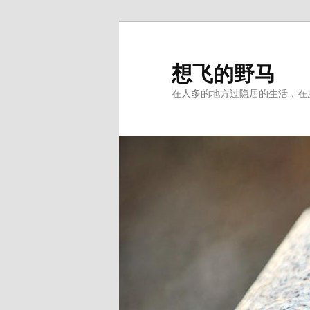
Skip
Skip
to
to
primary
secondary
想飞的野马
content
content
在人多的地方过隐居的生活，在