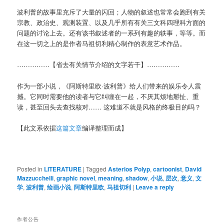
波利普的故事里充斥了大量的闪回；人物的叙述也常常会跑到有关
宗教、政治史、观测装置、以及几乎所有有关三文科四理科方面的
问题的讨论上去。还有该书叙述者的一系列有趣的轶事，等等。而
在这一切之上的是作者马祖切利精心制作的表意艺术作品。
……………【省去有关情节介绍的文字若干】……………
作为一部小说，《阿斯特里欧·波利普》给人们带来的娱乐令人震
撼。它同时需要他的读者与它纠缠在一起，不厌其烦地掰扯、重
读，甚至回头去查找核对…… 这难道不就是风格的终极目的吗？
【此文系依据
这篇文章
编译整理而成】
Posted in
LITERATURE
|
Tagged
Asterios Polyp
,
cartoonist
,
David
Mazzucchelli
,
graphic novel
,
meaning
,
shadow
,
小说
,
层次
,
意义
,
文
学
,
波利普
,
绘画小说
,
阿斯特里欧
,
马祖切利
|
Leave a reply
作者公告