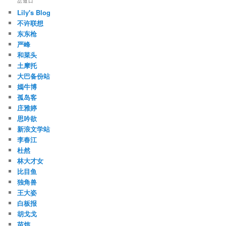
岔道口
Lily's Blog
不许联想
东东枪
严峰
和菜头
土摩托
大巴备份站
嫣牛博
孤岛客
庄雅婷
思吟欲
新浪文学站
李春江
杜然
林大才女
比目鱼
独角兽
王大姿
白板报
胡戈戈
苗炜