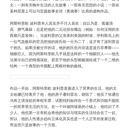
文；一则有关晚年生活的人生故事；一部有关思想的小说；一部在
某种层度上可以与宏篇叙事史诗《奥德赛》比肩的虚构作品。
阿斯特里欧·波利普本人其实并不讨人喜欢：自以为是、孤傲清
高、脾气暴躁；总是把他的二元论挂在嘴边（例如：任何没用的东
西都只是装饰）。当波利普的父亲来到美国的时候，伊利斯岛上的
一位气急败坏的官员把他的姓氏给一分为二了，这才有了波利普这
个姓氏。如果没被分开的话，他的姓氏也许应该是波吕菲摩斯——
独眼巨人。因为阿斯特里欧几乎就是这样的一个独眼巨人——他无
法展示自己的情感深处。甚至于他的头型都被描绘成了一个二维的
结构：一个典型的半圆配上两根对称的曲线。
作品一开始，阿斯特里欧·波利普直接进入了冥界的生活。他的太
太哈娜已经离开了他；他的房子遭到雷击，烧毁了；他买了张通往
乌有之境深处的单程车票，试图找到如何在一个形式和功能不能统
一的世界里生活的方法。在一个叫做阿坡基的小镇上，他结识了不
少人。他也第一次有机会将他的知识与现实的生活结合在了一起。
所以，他的人性逐步趋向立体化其实也是一个人正常的发展过程。
而这些只是故事的一个方面。