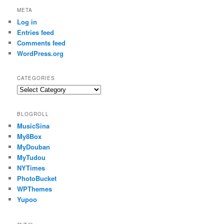
META
Log in
Entries feed
Comments feed
WordPress.org
CATEGORIES
Categories
BLOGROLL
MusicSina
My8Box
MyDouban
MyTudou
NYTimes
PhotoBucket
WPThemes
Yupoo