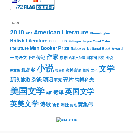
TAGS
2010
American Literature
2011
Bloomington
British Literature
Fiction
J. D. Salinger
Joyce Carol Oates
Man Booker Prize
literature
Nabokov
National Book Award
作家
传记
一周语文
原创
图说
书评
国家图书奖
名家文学课
小说
文学
孤岛客
微博言论
拾粹
塞林格
布克奖
文化
琐记
碎片
杂谈
新浪
旅游
纳博科夫
研究
美国文学
英国文学
翻译
美图
英美文学
诗歌
黄集伟
闲扯
读书
随笔