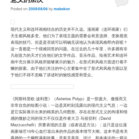
Posted on
2009/08/06
by
mabokov
现代主义和连环画相结合的历史并不久远。漫画家（连环画家）们
天生都风格多变。他们为了表现主题的需要会有意选择、变换视觉
表现的技巧。但是是否就可以明确无误地认为表现风格即内容呢？
这一直都是一个很难回答的问题。在过去的几十年里，许多拥有非
凡创造力的天才们在他们的文学作品、音乐作品、绘画艺术和连环
画中充分展示风格所能够展示的魅力，在形式和风格方面进行着不
懈的探索。由于他们关注的中心主要集中在了形式和风格方面以至
于他们不得不忽略了讲述时的愉悦感受和受众。
《阿斯特里欧·波利普》（Asterios Polyp）是一部庞大、傲慢而又
非常自负的绘图小说：一边是其时刻流露出的现代主义气息；一边
是它实际展示出来的精美的几何图形。存在在形式主义的拘谨和情
感的微妙之间的张力不仅仅是作者大卫·马祖切利（David
Mazzucchelli）所要表现的主题（或者说是方法）；这只是这位漫
画家倾尽10年心血打造出来的作品的基本情节大纲。这本书是有关
再婚的一个幽默讽刺故事；是有关美学、设计、和本体论的一篇论