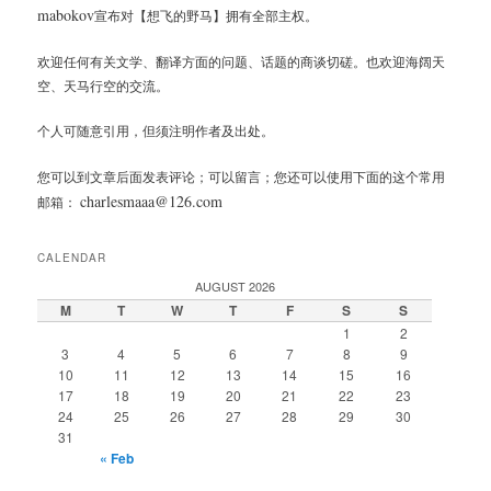
mabokov
宣布对【想飞的野马】拥有全部主权。
欢迎任何有关文学、翻译方面的问题、话题的商谈切磋。也欢迎海阔天
空、天马行空的交流。
个人可随意引用，但须注明作者及出处。
您可以到文章后面发表评论；可以留言；您还可以使用下面的这个常用
charlesmaaa@126.com
邮箱：
CALENDAR
AUGUST 2026
M
T
W
T
F
S
S
1
2
3
4
5
6
7
8
9
10
11
12
13
14
15
16
17
18
19
20
21
22
23
24
25
26
27
28
29
30
31
« Feb