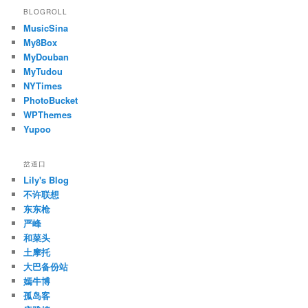
BLOGROLL
MusicSina
My8Box
MyDouban
MyTudou
NYTimes
PhotoBucket
WPThemes
Yupoo
岔道口
Lily's Blog
不许联想
东东枪
严峰
和菜头
土摩托
大巴备份站
嫣牛博
孤岛客