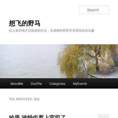
Skip
Skip
to
to
Sear
primary
secondary
content
content
想飞的野马
在人多的地方过隐居的生活，在虚构的世界里享受现实的乐趣
Main
AboutMe
DocFile
Categories
MyEvents
menu
TAG ARCHIVES:
剽窃
哈里·波特也惹上官司了