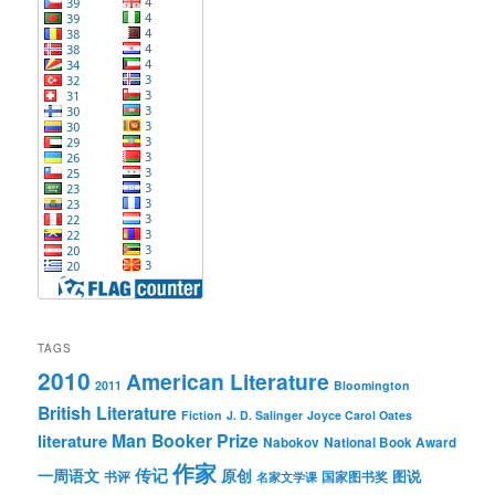
TAGS
2010
American Literature
2011
Bloomington
British Literature
Fiction
J. D. Salinger
Joyce Carol Oates
Man Booker Prize
literature
Nabokov
National Book Award
作家
传记
一周语文
原创
图说
书评
国家图书奖
名家文学课