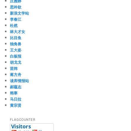
庄雅婷
思吟欲
新浪文学站
李春江
杜然
林大才女
比目鱼
独角兽
王大姿
白板报
胡戈戈
苗炜
蒋方舟
读库情报站
郝蕴志
韩寒
马日拉
黄宗贤
FLAGCOUNTER