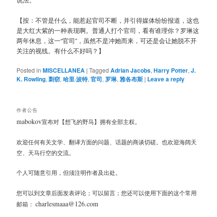
【按：不管是什么，能惹起官司不断，并引得媒体纷纷报道，这也
是大红大紫的一种表现啊。普通人打个官司，看有谁理你？罗琳这
两年休息，这一“官司”，虽然不是冲她而来，可还是会让她脱不开
关注的视线。有什么不好吗？】
Posted in
MISCELLANEA
|
Tagged
Adrian Jacobs
,
Harry Potter
,
J.
K. Rowling
,
剽窃
,
哈里·波特
,
官司
,
罗琳
,
雅各布斯
|
Leave a reply
作者公告
mabokov
宣布对【想飞的野马】拥有全部主权。
欢迎任何有关文学、翻译方面的问题、话题的商谈切磋。也欢迎海阔天
空、天马行空的交流。
个人可随意引用，但须注明作者及出处。
您可以到文章后面发表评论；可以留言；您还可以使用下面的这个常用
charlesmaaa@126.com
邮箱：