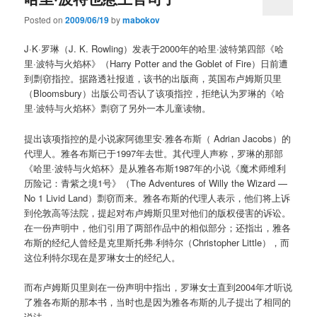
Posted on
2009/06/19
by
mabokov
J·K·罗琳（
J. K. Rowling
）发表于2000年的哈里·波特第四部《哈
里·波特与火焰杯》（Harry Potter and the Goblet of Fire）日前遭
到剽窃指控。据路透社报道，该书的出版商，英国布卢姆斯贝里
（Bloomsbury）出版公司否认了该项指控，拒绝认为罗琳的《哈
里·波特与火焰杯》剽窃了另外一本儿童读物。
提出该项指控的是小说家阿德里安·雅各布斯（ Adrian Jacobs）的
代理人。雅各布斯已于1997年去世。其代理人声称，罗琳的那部
《哈里·波特与火焰杯》是从雅各布斯1987年的小说《魔术师维利
历险记：青紫之境1号》（The Adventures of Willy the Wizard —
No 1 Livid Land）剽窃而来。雅各布斯的代理人表示，他们将上诉
到伦敦高等法院，提起对布卢姆斯贝里对他们的版权侵害的诉讼。
在一份声明中，他们引用了两部作品中的相似部分；还指出，雅各
布斯的经纪人曾经是克里斯托弗·利特尔（
Christopher Little
），而
这位利特尔现在是罗琳女士的经纪人。
而布卢姆斯贝里则在一份声明中指出，罗琳女士直到2004年才听说
了雅各布斯的那本书，当时也是因为雅各布斯的儿子提出了相同的
说法。