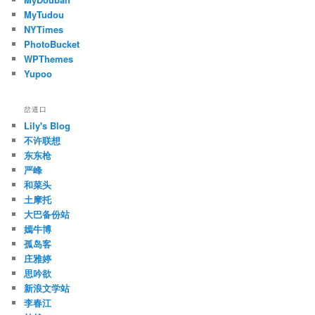
MyTudou
NYTimes
PhotoBucket
WPThemes
Yupoo
岔道口
Lily's Blog
不许联想
东东枪
严峰
和菜头
土摩托
大巴备份站
嫣牛博
孤岛客
庄雅婷
思吟欲
新浪文学站
李春江