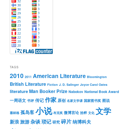
TAGS
2010
American Literature
2011
Bloomington
British Literature
Fiction
J. D. Salinger
Joyce Carol Oates
Man Booker Prize
literature
Nabokov
National Book Award
作家
传记
一周语文
原创
图说
书评
国家图书奖
名家文学课
小说
文学
孤岛客
微博言论
拾粹
塞林格
布克奖
文化
琐记
碎片
杂谈
新浪
旅游
纳博科夫
研究