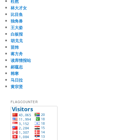
杜然
林大才女
比目鱼
独角兽
王大姿
白板报
胡戈戈
苗炜
蒋方舟
读库情报站
郝蕴志
韩寒
马日拉
黄宗贤
FLAGCOUNTER