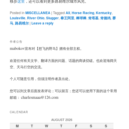
移步
这里
，还可以看到更多路易维尔城市风光。
Posted in
MISCELLANEA
|
Tagged
Ali
,
Horse Racing
,
Kentucky
,
Louisville
,
River Ohio
,
Slugger
,
拳王阿里
,
棒球棒
,
肯塔基
,
肯德鸡
,
赛
马
,
路易维尔
|
Leave a reply
作者公告
mabokov
宣布对【想飞的野马】拥有全部主权。
欢迎任何有关文学、翻译方面的问题、话题的商谈切磋。也欢迎海阔天
空、天马行空的交流。
个人可随意引用，但须注明作者及出处。
您可以到文章后面发表评论；可以留言；您还可以使用下面的这个常用
charlesmaaa@126.com
邮箱：
CALENDAR
AUGUST 2026
M
T
W
T
F
S
S