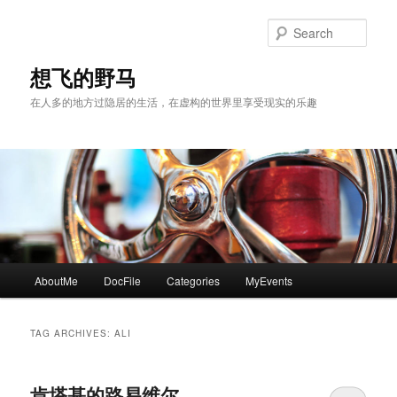
Skip
Skip
to
to
Sear
primary
secondary
content
content
想飞的野马
在人多的地方过隐居的生活，在虚构的世界里享受现实的乐趣
Main
AboutMe
DocFile
Categories
MyEvents
menu
TAG ARCHIVES:
ALI
肯塔基的路易维尔