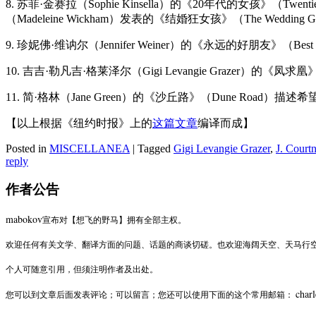
8. 苏菲·金赛拉（Sophie Kinsella）的《20年代的女孩
（Madeleine Wickham）发表的《结婚狂女孩》（The Weddin
9. 珍妮佛·维讷尔（Jennifer Weiner）的《永远的好朋友
10. 吉吉·勒凡吉·格莱泽尔（Gigi Levangie Grazer）的《
11. 简·格林（Jane Green）的《沙丘路》（Dune Roa
【以上根据《纽约时报》上的
这篇文章
编译而成】
Posted in
MISCELLANEA
|
Tagged
Gigi Levangie Grazer
,
J. Court
reply
作者公告
mabokov
宣布对【想飞的野马】拥有全部主权。
欢迎任何有关文学、翻译方面的问题、话题的商谈切磋。也欢迎海阔天空、天马行
个人可随意引用，但须注明作者及出处。
char
您可以到文章后面发表评论；可以留言；您还可以使用下面的这个常用邮箱：