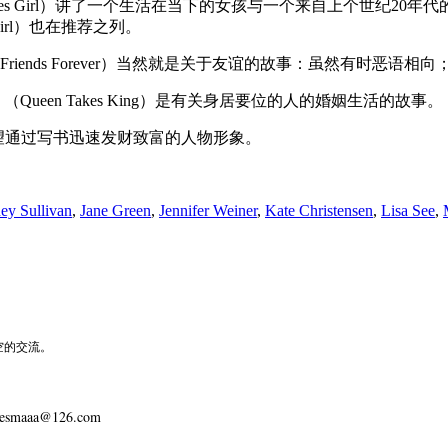
》（Twenties Girl）讲了一个生活在当下的女孩与一个来自上个
g Girl）也在推荐之列。
》（Best Friends Forever）当然就是关于友谊的故事：虽
凤求凰》（Queen Takes King）是有关身居要位的人的婚姻生活的故事。
d）描述希望通过写书迅速发财致富的人物形象。
ney Sullivan
,
Jane Green
,
Jennifer Weiner
,
Kate Christensen
,
Lisa See
,
空的交流。
lesmaaa@126.com