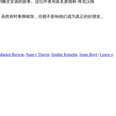
世纪20年代的幽灵女孩的故事。这位作者用真名麦德林·维克汉姆
然有时恶语相向；虽然有时拳脚相加，但都不影响他们成为真正的好朋友。
Margot Berwin
,
Nancy Thayer
,
Sophie Kinsella
,
Susie Boyt
|
Leave a