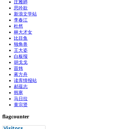
庄雅婷
思吟欲
新浪文学站
李春江
杜然
林大才女
比目鱼
独角兽
王大姿
白板报
胡戈戈
苗炜
蒋方舟
读库情报站
郝蕴志
韩寒
马日拉
黄宗贤
flagcounter