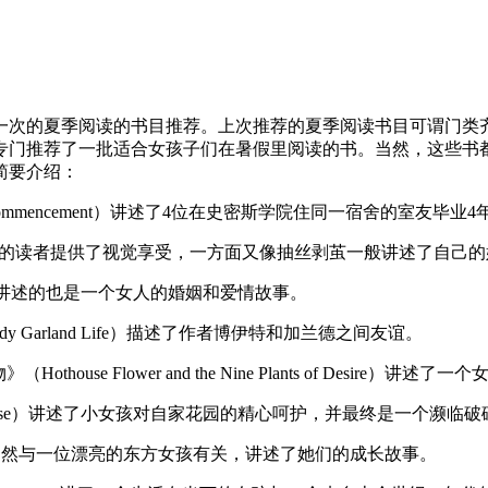
一次的夏季阅读的书目推荐。上次推荐的夏季阅读书目可谓门类
专门推荐了一批适合女孩子们在暑假里阅读的书。当然，这些书
简要介绍：
毕业典礼》（Commencement）讲述了4位在史密斯学院住同一宿舍的室
tion）一方面给她的读者提供了视觉享受，一方面又像抽丝剥茧一般讲述
ouble）讲述的也是一个女人的婚姻和爱情故事。
udy Garland Life）描述了作者博伊特和加兰德之间友谊。
Hothouse Flower and the Nine Plants of Des
mmer House）讲述了小女孩对自家花园的精心呵护，并最终是一个
Girls）的当然与一位漂亮的东方女孩有关，讲述了她们的成长故事。