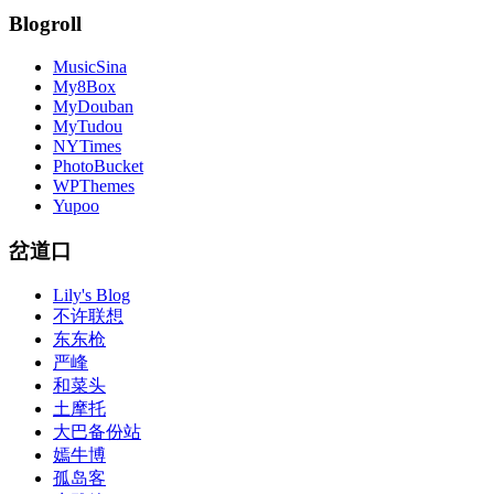
Blogroll
MusicSina
My8Box
MyDouban
MyTudou
NYTimes
PhotoBucket
WPThemes
Yupoo
岔道口
Lily's Blog
不许联想
东东枪
严峰
和菜头
土摩托
大巴备份站
嫣牛博
孤岛客