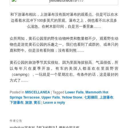
和下游瀑布相比，上游瀑布没有面对瀑布的观看点。但是可以在水
边看着水流冲下100多英尺的景观。瀑布之上，倒也看不出水流多
么湍急。在树木影印间，自是另一番景象……
众所周知，黄石公园里的野生动物种类和数量都不少。观看野生动
物也是游览黄石公园的乐趣之一。我们也看到了成群的、或单只的
鹿和野牛。但是没有看到狼；没有看到熊……
黄石公园的旅游季节其实很短。因为里面海拔较高、气温很低，所
以每年只在夏季开放。有车的美国人都喜欢在里面野营
（camping），一玩就是一个星期左右。有条件的话，这是最好的
方式了……
Posted in
MISCELLANEA
|
Tagged
Lower Falls
,
Mammoth Hot
Springs Terracese
,
Upper Falls
,
Yellow Stone
,
七彩梯田
,
上游瀑布
,
下游瀑布
,
旅游
,
黄石
|
Leave a reply
作者公告
mabokov
宣布对【想飞的野马】拥有全部主权。