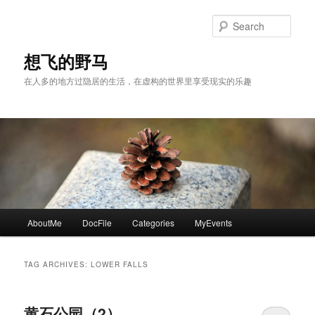
Skip
Skip
to
to
Sear
primary
secondary
content
content
想飞的野马
在人多的地方过隐居的生活，在虚构的世界里享受现实的乐趣
Main
AboutMe
DocFile
Categories
MyEvents
menu
TAG ARCHIVES:
LOWER FALLS
黄石公园（2）