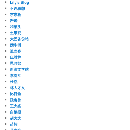
Lily's Blog
不许联想
东东枪
严峰
和菜头
土摩托
大巴备份站
嫣牛博
孤岛客
庄雅婷
思吟欲
新浪文学站
李春江
杜然
林大才女
比目鱼
独角兽
王大姿
白板报
胡戈戈
苗炜