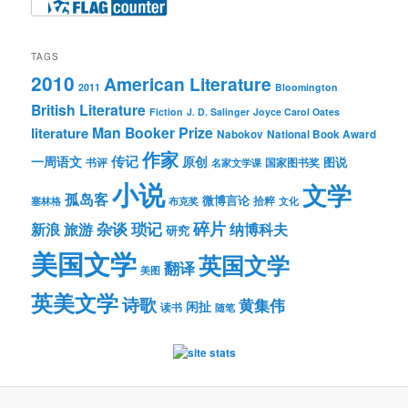
TAGS
2010
American Literature
2011
Bloomington
British Literature
Fiction
J. D. Salinger
Joyce Carol Oates
Man Booker Prize
literature
Nabokov
National Book Award
作家
传记
一周语文
原创
图说
书评
国家图书奖
名家文学课
小说
文学
孤岛客
微博言论
拾粹
塞林格
布克奖
文化
琐记
碎片
杂谈
新浪
旅游
纳博科夫
研究
美国文学
英国文学
翻译
美图
英美文学
诗歌
黄集伟
闲扯
读书
随笔