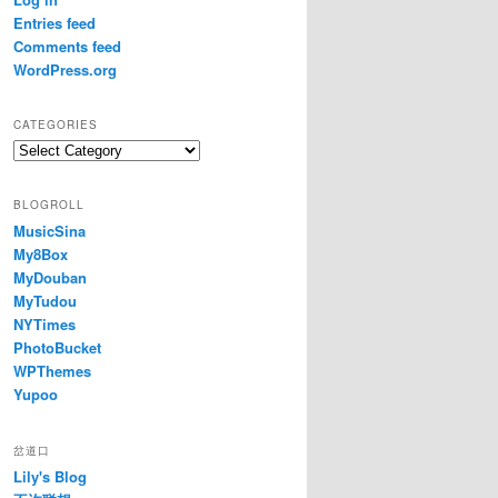
Entries feed
Comments feed
WordPress.org
CATEGORIES
Categories
BLOGROLL
MusicSina
My8Box
MyDouban
MyTudou
NYTimes
PhotoBucket
WPThemes
Yupoo
岔道口
Lily's Blog