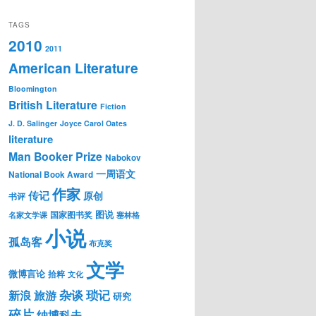
TAGS
2010
2011
American Literature
Bloomington
British Literature
Fiction
J. D. Salinger
Joyce Carol Oates
literature
Man Booker Prize
Nabokov
一周语文
National Book Award
作家
传记
原创
书评
图说
国家图书奖
名家文学课
塞林格
小说
孤岛客
布克奖
文学
微博言论
拾粹
文化
琐记
杂谈
新浪
旅游
研究
碎片
纳博科夫