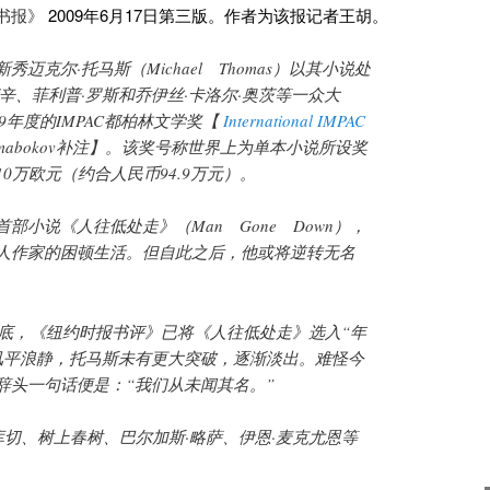
书报》
2009年6月17日第三版。作者为该报记者王胡。
迈克尔·托马斯（Michael Thomas）以其小说处
辛、菲利普·罗斯和乔伊丝·卡洛尔·奥茨等一众大
09年度的IMPAC都柏林文学奖【
International IMPAC
 mabokov补注】。该奖号称世界上为单本小说所设奖
0万欧元（约合人民币94.9万元）。
部小说《人往低处走》（Man Gone Down），
人作家的困顿生活。但自此之后，他或将逆转无名
。
年底，《纽约时报书评》已将《人往低处走》选入“年
风平浪静，托马斯未有更大突破，逐渐淡出。难怪今
辞头一句话便是：“我们从未闻其名。”
库切、树上春树、巴尔加斯·略萨、伊恩·麦克尤恩等