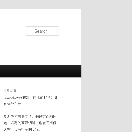
Search
作者公告
mabokov
宣布对【想飞的野马】拥
有全部主权。
欢迎任何有关文学、翻译方面的问
题、话题的商谈切磋。也欢迎海阔
天空、天马行空的交流。