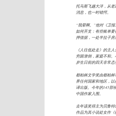
托马斯飞越大洋，从老
消息，也一时错愕。
“我晕啊。”他对《卫
如何开支：有些账单要
押借据，一处半拉子房
《人往低处走》的主人
穷困潦倒，家庭不和。
岁生日前的四天非常态
都柏林文学奖由都柏林
界任何国家和地区，以
译出版。今年的145部
中国作家入围。
去年该奖得主为贝鲁特出
作品为其小说处女作《德尼