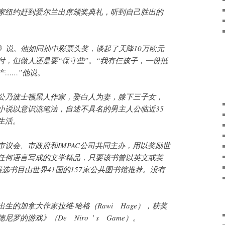
家纽约赶到爱尔兰出席颁奖典礼，听到自己胜出的
报》说。他如同抽中彩票头奖，谈起了天降10万欧元
付，但做人还是要“保守些”。“我有仨孩子，一份抵
产……”他说。
公乃波士顿黑人作家，娶白人为妻，膝下三子女，
小说以意识流笔法，自述不具名的男主人公临近35
生活。
市议会、市政府和IMPAC公司共同主办，用以奖励世
任何语言写成的文学精品，只要该书曾以英文或英
候选书目由世界41国的157家公共图书馆推荐。没有
生的加拿大作家拉维·哈格（Rawi Hage），获奖
罗的游戏》（De Niro＇s Game）。