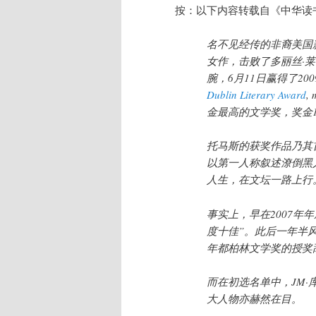
按：以下内容转载自《中华读
名不见经传的非裔美国新秀
女作，击败了多丽丝·莱
腕，6月11日赢得了20
Dublin Literary Award
,
金最高的文学奖，奖金1
托马斯的获奖作品乃其首
以第一人称叙述潦倒黑
人生，在文坛一路上行
事实上，早在2007年
度十佳”。此后一年半
年都柏林文学奖的授奖
而在初选名单中，JM·
大人物亦赫然在目。