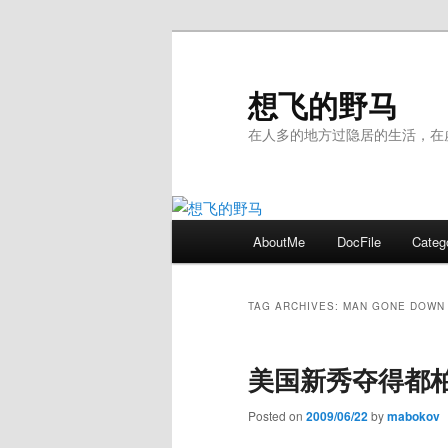
Skip
Skip
to
to
primary
secondary
想飞的野马
content
content
在人多的地方过隐居的生活，在
Main
AboutMe
DocFile
Categ
menu
TAG ARCHIVES:
MAN GONE DOWN
美国新秀夺得都
Posted on
2009/06/22
by
mabokov