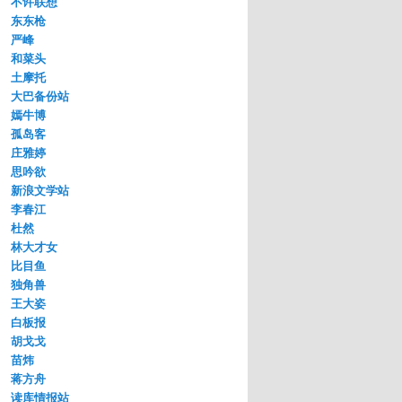
不许联想
东东枪
严峰
和菜头
土摩托
大巴备份站
嫣牛博
孤岛客
庄雅婷
思吟欲
新浪文学站
李春江
杜然
林大才女
比目鱼
独角兽
王大姿
白板报
胡戈戈
苗炜
蒋方舟
读库情报站