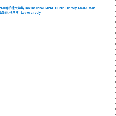
MPAC都柏林文学奖
,
International IMPAC Dublin Literary Award
,
Man
低处走
,
托马斯
|
Leave a reply