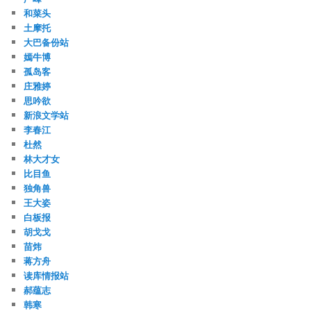
和菜头
土摩托
大巴备份站
嫣牛博
孤岛客
庄雅婷
思吟欲
新浪文学站
李春江
杜然
林大才女
比目鱼
独角兽
王大姿
白板报
胡戈戈
苗炜
蒋方舟
读库情报站
郝蕴志
韩寒