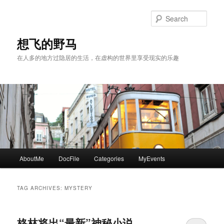
Skip
Skip
to
to
Sear
primary
secondary
content
content
想飞的野马
在人多的地方过隐居的生活，在虚构的世界里享受现实的乐趣
Main
AboutMe
DocFile
Categories
MyEvents
menu
TAG ARCHIVES:
MYSTERY
格林将出“最新”神秘小说