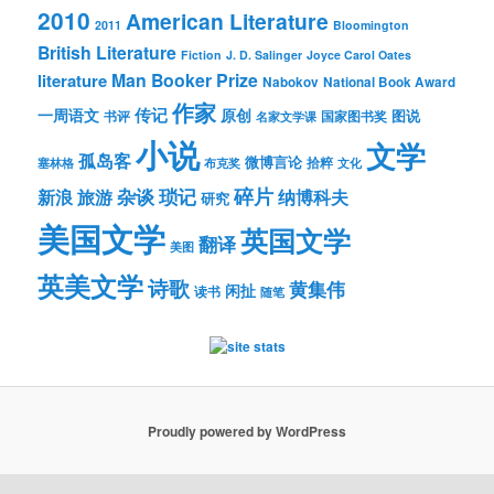
2010
American Literature
2011
Bloomington
British Literature
Fiction
J. D. Salinger
Joyce Carol Oates
Man Booker Prize
literature
Nabokov
National Book Award
作家
传记
一周语文
原创
图说
书评
国家图书奖
名家文学课
小说
文学
孤岛客
微博言论
拾粹
塞林格
布克奖
文化
琐记
碎片
杂谈
新浪
旅游
纳博科夫
研究
美国文学
英国文学
翻译
美图
英美文学
诗歌
黄集伟
闲扯
读书
随笔
Proudly powered by WordPress