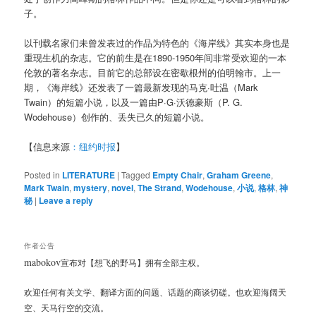
子。
以刊载名家们未曾发表过的作品为特色的《海岸线》其实本身也是
重现生机的杂志。它的前生是在1890-1950年间非常受欢迎的一本
伦敦的著名杂志。目前它的总部设在密歇根州的伯明翰市。上一
期，《海岸线》还发表了一篇最新发现的马克·吐温（Mark
Twain）的短篇小说，以及一篇由P·G·沃德豪斯（P. G.
Wodehouse）创作的、丢失已久的短篇小说。
【信息来源
：纽约时报
】
Posted in
LITERATURE
|
Tagged
Empty Chair
,
Graham Greene
,
Mark Twain
,
mystery
,
novel
,
The Strand
,
Wodehouse
,
小说
,
格林
,
神
秘
|
Leave a reply
作者公告
mabokov
宣布对【想飞的野马】拥有全部主权。
欢迎任何有关文学、翻译方面的问题、话题的商谈切磋。也欢迎海阔天
空、天马行空的交流。