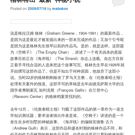
Posted on
2009/07/16
by
mabokov
说是格拉汉姆·格林（Graham Greene，1904-1991）的最新作品，
是因为这是最近才被发掘出来的一部未完成的作品；又加个引号呢
是因为这是格林先生很早以前的作品鸟。是的，就是这样。这部题
为《空椅子》（The Empty Chair），讲述了一个有关凶杀的悬疑
故事目前正在《海岸线》（The Strand）杂志上连载。杂志方目前
正着手寻找合适的人选来把这个故事写完。格林先生早在1926年就
开始撰写这部作品了。但是不知出于何种原因，他放弃了这部小
说。当时22岁的格林刚刚皈依了罗马天主教，在《伦敦泰晤士报》
处理有关案件的报道。这部手写的草稿是去年由德克萨斯大学的法
国学者弗朗索瓦·加列克斯（
François Gallix
）在兰登中心
（Ransom Center）的格林档案里找到的。
去年12月，《伦敦泰晤士报》刊载了这部作品的第一章作为一道文
学知识测试题，要求读者猜出作者是谁。《空椅子》讲述的是一个
发生在乡村别墅的神秘故事。《海岸线》的编辑安德鲁·古力
（Andrew Gulli）表示，这部作品和盛名时期的格林作品不同，和
处于创作力高峰期的格林作品不同。但是你还是可以看到格林的影