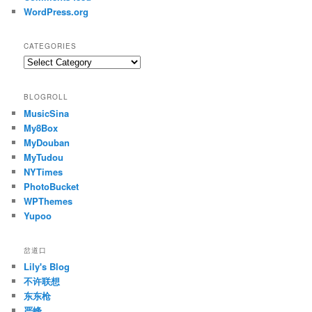
WordPress.org
CATEGORIES
Categories
BLOGROLL
MusicSina
My8Box
MyDouban
MyTudou
NYTimes
PhotoBucket
WPThemes
Yupoo
岔道口
Lily's Blog
不许联想
东东枪
严峰