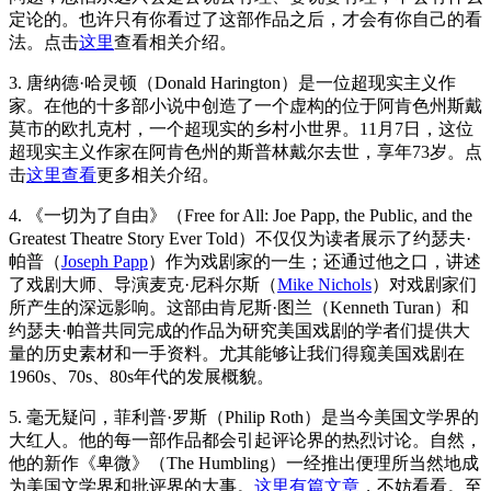
定论的。也许只有你看过了这部作品之后，才会有你自己的看
法。点击
这里
查看相关介绍。
3. 唐纳德·哈灵顿（Donald Harington）是一位超现实主义作
家。在他的十多部小说中创造了一个虚构的位于阿肯色州斯戴
莫市的欧扎克村，一个超现实的乡村小世界。11月7日，这位
超现实主义作家在阿肯色州的斯普林戴尔去世，享年73岁。点
击
这里查看
更多相关介绍。
4. 《一切为了自由》（Free for All: Joe Papp, the Public, and the
Greatest Theatre Story Ever Told）不仅仅为读者展示了约瑟夫·
帕普（
Joseph Papp
）作为戏剧家的一生；还通过他之口，讲述
了戏剧大师、导演麦克·尼科尔斯（
Mike Nichols
）对戏剧家们
所产生的深远影响。这部由肯尼斯·图兰（Kenneth Turan）和
约瑟夫·帕普共同完成的作品为研究美国戏剧的学者们提供大
量的历史素材和一手资料。尤其能够让我们得窥美国戏剧在
1960s、70s、80s年代的发展概貌。
5. 毫无疑问，菲利普·罗斯（Philip Roth）是当今美国文学界的
大红人。他的每一部作品都会引起评论界的热烈讨论。自然，
他的新作《卑微》（The Humbling）一经推出便理所当然地成
为美国文学界和批评界的大事。
这里有篇文章
，不妨看看。至