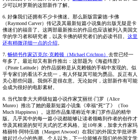
少可以对罗斯的这部新作了解。
6. 好像我们还拥有不少卡佛迷。那么新版雷蒙德·卡佛
（Raymond Carver）传记及其最新短篇小说集的出版无疑是卡
佛迷们的福音了。这两部最新推出的作品也应该被列入美国文
学的学习者和研究者，以及卡佛的研究者们的必读书目。
这里
还有稍微详细一点的介绍
。
7.
畅销书作家迈克尔·克赖顿（Michael Crichton）
去世已经一
年多了。最近却又有新作推出：这部题为《海盗纬度》
（Pirate Latitude）的作品据称是从克赖顿的手稿中发现的。似
乎专家们的看法不太统一，有人怀疑其可能为赝品。反正有人
关心那些问题。我倒不是很在意。无论如何，这部新作有可能
会成为很好的电影素材。
8. 当代加拿大大师级短篇小说作家艾丽丝·门罗（Alice
Munro）推出了她的最新短篇小说集《幸福“死”了》（Too
Much Happiness）。这部作品集堪称近年来门罗作品的精华
版。几乎其中的每一篇小说都能够让读者领略到作者的创作才
华及其精湛的契可夫式的艺术风格。近10年来，加拿大作家玛
格丽特·阿特伍德（Margret Atwood）在我们的外国文学批评界
掀起过小小的热潮。个人以为，下一位能够在我们的外国文学