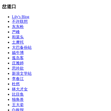
岔道口
Lily's Blog
不许联想
东东枪
严峰
和菜头
土摩托
大巴备份站
嫣牛博
孤岛客
庄雅婷
思吟欲
新浪文学站
李春江
杜然
林大才女
比目鱼
独角兽
王大姿
白板报