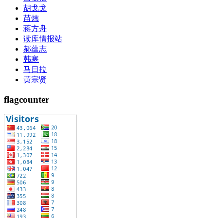
胡戈戈
苗炜
蒋方舟
读库情报站
郝蕴志
韩寒
马日拉
黄宗贤
flagcounter