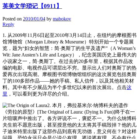
英美文学琐记【0911】
Posted on
2010/01/04
by
mabokov
Reply
1. 从2009年11月6日起至2010年3月14日止，在纽约的摩根图书
馆博物馆（Morgan Library & Museume）特别开始一个专题展
览，题为“妇女的智慧：简·奥斯丁的生平及遗产”（A Woman’s
Wit: Jane Austen’s Life and Legacy），纪念英国历史上最伟大的
小说家之一，简·奥斯丁。在过去的20多年里，根据其作品改
编的电影、电视作品可谓层出不穷。显示出人们对奥斯丁的热
爱再次出现高潮。摩根图书馆博物馆组织的这次展览包括奥斯
丁的100多部作品——她的手稿、私人信件，以及其他相关材
料。其中有不少展品为半个多世纪以来的首次展出。点击
这
里
，可以看到更为详尽的介绍。
2. 本月，弗拉基米尔·纳博科夫的遗作
《劳拉的原型》[The Original of Laura: (Dying Is Fun)]终于在一
片喧嚷声中推出了。各方评说不一，褒贬不一。为什么纳博科
夫生前不愿意出版，甚至授意他的太太将其手稿毁掉？他的儿
子迪米特里出版了这部作品到底有无功德，意义何在？对这样
问题，恐怕永远只会是公说公有理、婆说婆有理，不会有什么