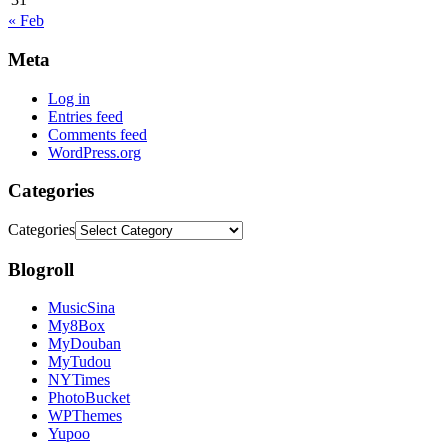
« Feb
Meta
Log in
Entries feed
Comments feed
WordPress.org
Categories
Categories
Blogroll
MusicSina
My8Box
MyDouban
MyTudou
NYTimes
PhotoBucket
WPThemes
Yupoo