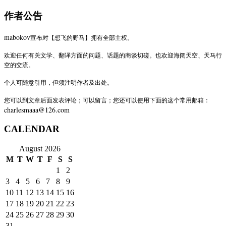
作者公告
mabokov
宣布对【想飞的野马】拥有全部主权。
欢迎任何有关文学、翻译方面的问题、话题的商谈切磋。也欢迎海阔天空、天马行
空的交流。
个人可随意引用，但须注明作者及出处。
您可以到文章后面发表评论；可以留言；您还可以使用下面的这个常用邮箱：
charlesmaaa@126.com
CALENDAR
August 2026
M
T
W
T
F
S
S
1
2
3
4
5
6
7
8
9
10
11
12
13
14
15
16
17
18
19
20
21
22
23
24
25
26
27
28
29
30
31