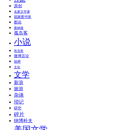
原创
名家文学课
国家图书奖
图说
塞林格
孤岛客
小说
布克奖
微博言论
拾粹
文化
文学
新浪
旅游
杂谈
琐记
研究
碎片
纳博科夫
美国文学