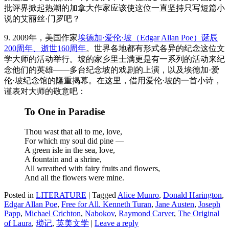
批评界掀起热潮的加拿大作家应该使这位一直坚持只写短篇小
说的艾丽丝·门罗吧？
9. 2009年，美国作家
埃德加·爱伦·坡（Edgar Allan Poe）诞辰
200周年、逝世160周年
。世界各地都有形式各异的纪念这位文
学大师的活动举行。坡的家乡里士满更是有一系列的活动来纪
念他们的英雄——多台纪念坡的戏剧的上演，以及埃德加·爱
伦·坡纪念馆的隆重揭幕。在这里，借用爱伦·坡的一首小诗，
谨表对大师的敬意吧：
To One in Paradise
Thou wast that all to me, love,
For which my soul did pine —
A green isle in the sea, love,
A fountain and a shrine,
All wreathed with fairy fruits and flowers,
And all the flowers were mine.
Posted in
LITERATURE
|
Tagged
Alice Munro
,
Donald Harington
,
Edgar Allan Poe
,
Free for All. Kenneth Turan
,
Jane Austen
,
Joseph
Papp
,
Michael Crichton
,
Nabokov
,
Raymond Carver
,
The Original
of Laura
,
琐记
,
英美文学
|
Leave a reply