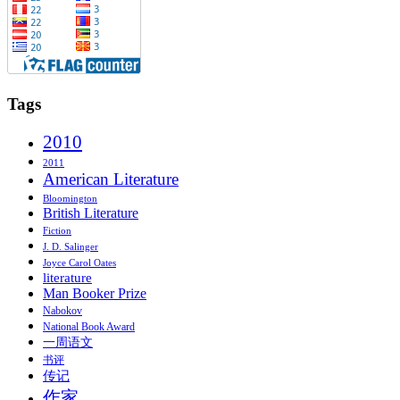
Tags
2010
2011
American Literature
Bloomington
British Literature
Fiction
J. D. Salinger
Joyce Carol Oates
literature
Man Booker Prize
Nabokov
National Book Award
一周语文
书评
传记
作家