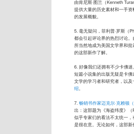
由肯尼斯·图兰（Kenneth 
提供大量的历史素材和一手资料。
的发展概貌。
5. 毫无疑问，菲利普·罗斯（P
都会引起评论界的热烈讨论。自然
所当然地成为美国文学界和批
的这部新作了解。
6. 好像我们还拥有不少卡佛迷。
短篇小说集的出版无疑是卡佛
文学的学习者和研究者，以及
绍
。
7.
畅销书作家迈克尔·克赖顿（Mich
出：这部题为《海盗纬度》（Pir
似乎专家们的看法不太统一，
是很在意。无论如何，这部新