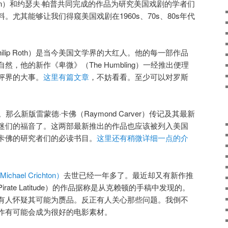
Turan）和约瑟夫·帕普共同完成的作品为研究美国戏剧的学者们
尤其能够让我们得窥美国戏剧在1960s、70s、80s年代
hilip Roth）是当今美国文学界的大红人。他的每一部作品
，他的新作《卑微》（The Humbling）一经推出便理
评界的大事。
这里有篇文章
，不妨看看。至少可以对罗斯
那么新版雷蒙德·卡佛（Raymond Carver）传记及其最新
迷们的福音了。这两部最新推出的作品也应该被列入美国
卡佛的研究者们的必读书目。
这里还有稍微详细一点的介
ael Crichton）
去世已经一年多了。最近却又有新作推
ate Latitude）的作品据称是从克赖顿的手稿中发现的。
有人怀疑其可能为赝品。反正有人关心那些问题。我倒不
作有可能会成为很好的电影素材。