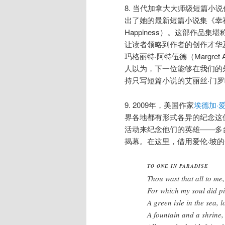
8. 当代加拿大大师级短篇小说作家
出了她的最新短篇小说集《幸福“死
Happiness）。这部作
让读者领略到作者的创作才华
玛格丽特·阿特伍德（Margre
人以为，下一位能够在我们的
持只写短篇小说的艾丽丝·门
9. 2009年，美国作家
埃德加·爱
界各地都有形式各异的纪念这
活动来纪念他们的英雄——多
揭幕。在这里，借用爱伦·坡
TO ONE IN PARADISE
Thou wast that all to me,
For which my soul did p
A green isle in the sea, l
A fountain and a shrine,