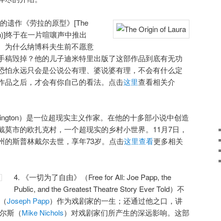
夫的遗作《劳拉的原型》[The
ng Is Fun)]终于在一片喧嚷声中推出
。为什么纳博科夫生前不愿意
手稿毁掉？他的儿子迪米特里出版了这部作品到底有无功
恐怕永远只会是公说公有理、婆说婆有理，不会有什么定
作品之后，才会有你自己的看法。点击
这里
查看相关介
 Harington）是一位超现实主义作家。在他的十多部小说中创造
戴莫市的欧扎克村，一个超现实的乡村小世界。11月7日，
州的斯普林戴尔去世，享年73岁。点击
这里查看
更多相关
4. 《一切为了自由》（Free for All: Joe Papp, the
Public, and the Greatest Theatre Story Ever Told）不
（
Joseph Papp
）作为戏剧家的一生；还通过他之口，讲
科尔斯（
Mike Nichols
）对戏剧家们所产生的深远影响。这部