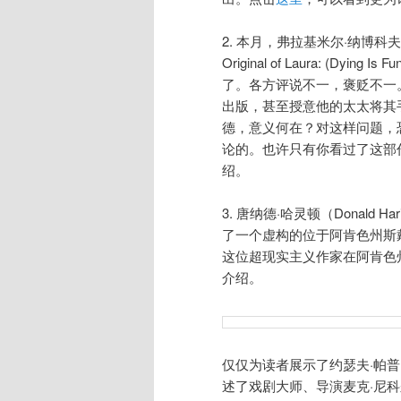
2. 本月，弗拉基米尔·纳博科
Original of Laura: (Dyi
了。各方评说不一，褒贬不一
出版，甚至授意他的太太将其
德，意义何在？对这样问题，
论的。也许只有你看过了这部
绍。
3. 唐纳德·哈灵顿（Donald
了一个虚构的位于阿肯色州斯
这位超现实主义作家在阿肯色
介绍。
仅仅为读者展示了约瑟夫·帕普
述了戏剧大师、导演麦克·尼