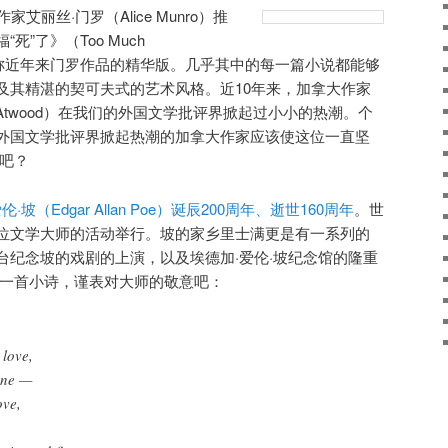
艾丽丝·门罗（Alice Munro）推
”了》（Too Much
品集堪称近年来门罗作品的精华版。几乎其中的每一篇小说都能够
及其精湛的契可夫式的艺术风格。近10年来，加拿大作家
t Atwood）在我们的外国文学批评界掀起过小小的热潮。个
外国文学批评界掀起热潮的加拿大作家应该使这位一直坚
罗吧？
伦·坡（Edgar Allan Poe）诞辰200周年、逝世160周年
。世
位文学大师的活动举行。坡的家乡里士满更是有一系列的
台纪念坡的戏剧的上演，以及埃德加·爱伦·坡纪念馆的隆重
的一首小诗，谨表对大师的敬意吧：
 love,
ine —
ove,