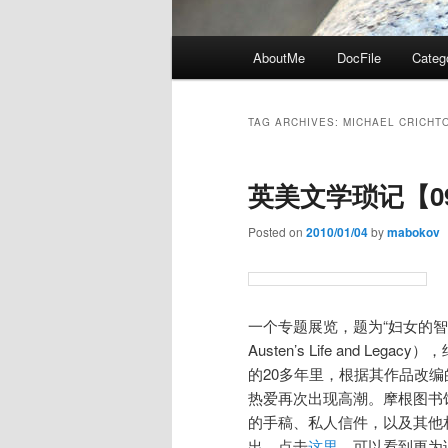
Main
AboutMe
DocFile
Categ
menu
TAG ARCHIVES:
MICHAEL CRICHT
英美文学琐记【09
Posted on
2010/01/04
by
mabokov
一个专题展览，题为“妇女的智慧：简
Austen’s Life and 
的20多年里，根据其作品改
热爱再次出现高潮。摩根图书
的手稿、私人信件，以及其他
出。点击
这里
，可以看到更为