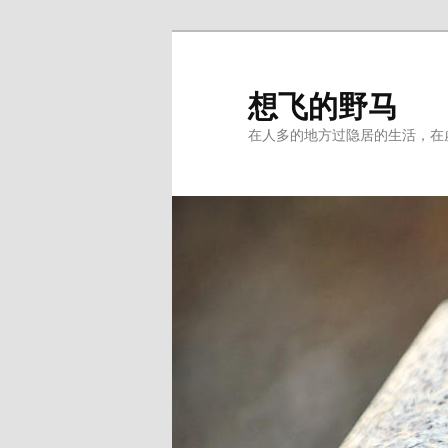
Skip
Skip
to
to
primary
secondary
想飞的野马
content
content
在人多的地方过隐居的生活，在