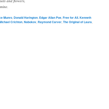
ruits and flowers,
 mine.
ice Munro
,
Donald Harington
,
Edgar Allan Poe
,
Free for All. Kenneth
Michael Crichton
,
Nabokov
,
Raymond Carver
,
The Original of Laura
,