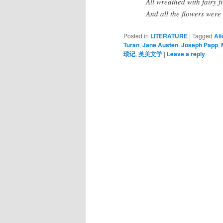
All wreathed with fairy f
And all the flowers were
Posted in
LITERATURE
|
Tagged
Al
Turan
,
Jane Austen
,
Joseph Papp
,
琐记
,
英美文学
|
Leave a reply