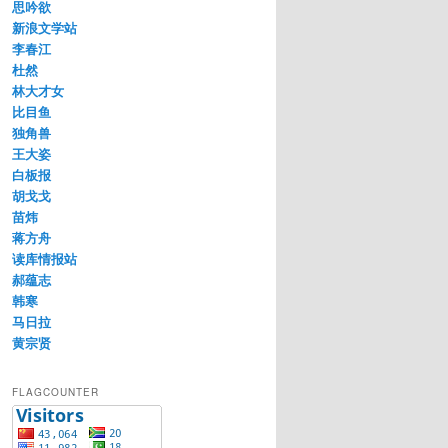
思吟欲
新浪文学站
李春江
杜然
林大才女
比目鱼
独角兽
王大姿
白板报
胡戈戈
苗炜
蒋方舟
读库情报站
郝蕴志
韩寒
马日拉
黄宗贤
FLAGCOUNTER