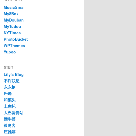
BLOGROLL
MusicSina
My8Box
MyDouban
MyTudou
NYTimes
PhotoBucket
WPThemes
Yupoo
岔道口
Lily's Blog
不许联想
东东枪
严峰
和菜头
土摩托
大巴备份站
嫣牛博
孤岛客
庄雅婷