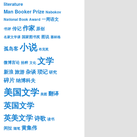
literature
Man Booker Prize
Nabokov
一周语文
National Book Award
作家
传记
原创
书评
图说
国家图书奖
名家文学课
塞林格
小说
孤岛客
布克奖
文学
微博言论
拾粹
文化
琐记
杂谈
新浪
旅游
研究
碎片
纳博科夫
美国文学
翻译
美图
英国文学
英美文学
诗歌
读书
黄集伟
闲扯
随笔