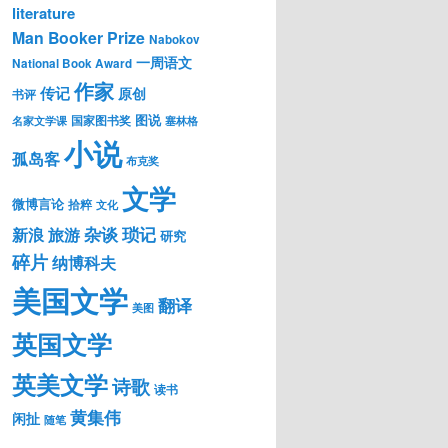
literature
Man Booker Prize
Nabokov
一周语文
National Book Award
作家
传记
原创
书评
图说
国家图书奖
名家文学课
塞林格
小说
孤岛客
布克奖
文学
微博言论
拾粹
文化
琐记
杂谈
新浪
旅游
研究
碎片
纳博科夫
美国文学
翻译
美图
英国文学
英美文学
诗歌
读书
黄集伟
闲扯
随笔