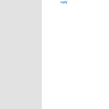
reply