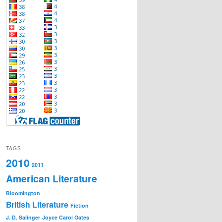
TAGS
2010
2011
American Literature
Bloomington
British Literature
Fiction
J. D. Salinger
Joyce Carol Oates