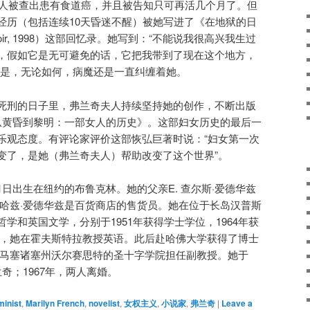
奇夫人被查出患有食道癌，并且被告知只可再活几个月了。但
经历（包括连续10天昏迷不醒）被她写进了《在地狱的日
A Memoir, 1998）这部回忆录。她写到：“不能说我很高兴我生过
，假如它是无可避免的话，它把我带到了现在这个地方，
但是，无论如何，病魔还是一直纠缠着她。
死刑的日子里，弗兰奇夫人持续坚持她的创作，不断出版
从黄昏到黎明：一部女人的历史》。这部妇女历史的最后一
乐观态度。有评论家评价这部恢弘巨著时说：“妇女第一次
变了，是她（弗兰奇夫人）帮助改变了这个世界”。
月21日出生在纽约的布鲁克林。她的父亲E. 查尔斯·爱德华兹
·哈兹·爱德华兹是百货商店的售货员。她在位于长岛汉普斯
学和英国文学，分别于1951年获得学士学位，1964年获
68年，她在霍夫斯特拉教授英语。此后赴哈佛大学获得了博士
，她在马塞诸塞州沃尔赛思特的圣十字学院担任副教授。她于
兰奇；1967年，两人离婚。
minist
,
Marilyn French
,
novelist
,
女权主义
,
小说家
,
弗兰奇
|
Leave a