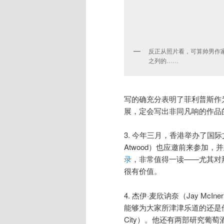
反正从照片看，可算帅男作
之列的……
写的确充分表明了菲利普斯作
展，定会写出非同凡响的作品
3. 今年三月，香港举办了国际
Atwood）也应邀前来参加
录
，非常值得一读——尤其对
很有价值。
4. 杰伊·麦欣讷奈（Jay M
能够为大家所津津乐道的还是他的第一
City）。他还有两部研究葡萄