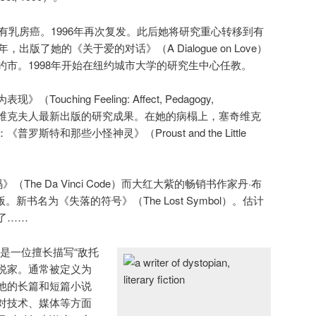
患有乳房癌。1996年再次复发。此后她将研究重心转移到有
出版了她的《关于爱的对话》（A Dialogue on Love）
市。1998年开始在纽约城市大学的研究生中心任教。
ching Feeling: Affect, Pedagogy,
2003）是塞奇维克夫人最新出版的研究成果。在她的病榻上，塞奇维克
斯特和那些小怪神灵》（Proust and the Little
（The Da Vinci Code）而大红大紫的畅销书作家丹·布
版。新书名为《失落的符号》（The Lost Symbol）。估计
了……
lard）是一位擅长描写“敌托
国小说家。通常被定义为
他的长篇和短篇小说
对技术、媒体等方面