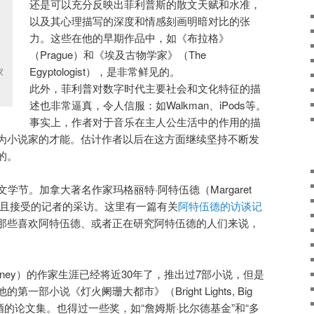
还是可以充分反映出菲利普斯的散文天赋和水准，
以及其心理描写的深度和情感刻画明暗对比的张
力。这些在他的早期作品中，如《布拉格》
（Prague）和《埃及古物学家》（The
Egyptologist），是非常鲜见的。
家
此外，菲利普对数字时代主要社会和文化特征的描
述也非常逼真，令人信服：如Walkman、iPods等。
事实上，作者对于音乐在主人公生活中的作用的描
为小说家的才能。估计作者以后在这方面继续坚持不断发
的。
文学节。加拿大著名作家玛格丽特·阿特伍德（Margaret
，并且接受的记者的采访。这里有一篇有关
阿特伍德的访谈记
那些喜欢阿特伍德、或者正在研究阿特伍德的人们来说，
cInerney）的作家生涯已经将近30年了，推出过7部小说，但是
部小说《灯火阑珊大都市》（Bright Lights, Big
酒的论文集。也得过一些奖，如“詹姆斯·比尔德基金”和“多