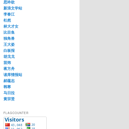
思吟欲
新浪文学站
李春江
杜然
林大才女
比目鱼
独角兽
王大姿
白板报
胡戈戈
苗炜
蒋方舟
读库情报站
郝蕴志
韩寒
马日拉
黄宗贤
FLAGCOUNTER