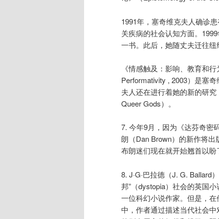
1991年，塞奇维克夫人确诊
关疾病的社会认知方面。1999年，
一书。此后，她随丈夫迁往纽约
《情感触及：影响、教育和行为表现》（Tou
Performativity , 
夫人还在进行着她的新的研究：《普罗
Queer Gods）。
7. 今年9月，因为《达芬奇密码》
朗（Dan Brown）的新作将出
布朗迷们现在就开始翘首以盼
8. J·G·巴拉德（J. G. Bal
邦”（dystopia）社会的英
一位科幻小说作家。但是，在
中，作者通过描述当代社会中