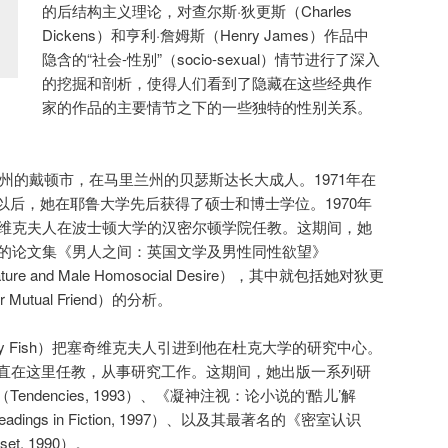
的后结构主义理论，对查尔斯·狄更斯（Charles
Dickens）和亨利·詹姆斯（Henry James）作品中
隐含的“社会-性别”（socio-sexual）情节进行了深入
的挖掘和剖析，使得人们看到了隐藏在这些经典作
家的作品的主要情节之下的一些独特的性别关系。
州的戴顿市，在马里兰州的贝瑟斯达长大成人。1971年在
以后，她在耶鲁大学先后获得了硕士和博士学位。1970年
塞奇维克夫人在波士顿大学的汉密尔顿学院任教。这期间，她
版的论文集《男人之间：英国文学及男性同性欲望》
iterature and Male Homosocial Desire），其中就包括她对狄更
tual Friend）的分析。
nley Fish）把塞奇维克夫人引进到他在杜克大学的研究中心。
一直在这里任教，从事研究工作。这期间，她出版一系列研
ndencies, 1993）、《凝神注视：论小说的‘酷儿’解
 Readings in Fiction, 1997）、以及其最著名的《密室认识
oset, 1990）。