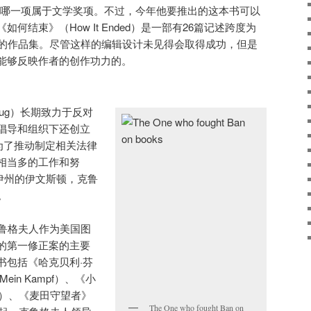
有哪一项属于文学奖项。不过，今年他要推出的这本书可以
何结束》（How It Ended）是一部有26篇记述跨度为
成的作品集。尽管这样的编辑设计未见得会取得成功，但是
能够反映作者的创作功力的。
. Krug）长期致力于反对
倡导和组织下还创立
为了推动制定相关法律
相当多的工作和努
诺伊州的伊文斯顿，克鲁
。
克鲁格夫人作为美国图
的第一修正案的主要
书包括《哈克贝利·芬
in Kampf）、《小
ambo）、《麦田守望者》
The One who fought Ban on