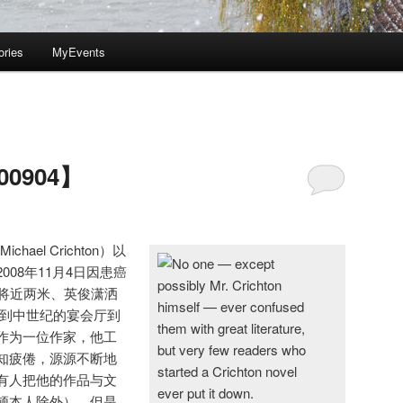
ories
MyEvents
0904】
ael Crichton）以
08年11月4日因患癌
高将近两米、英俊潇洒
龙到中世纪的宴会厅到
作为一位作家，他工
知疲倦，源源不断地
有人把他的作品与文
顿本人除外），但是