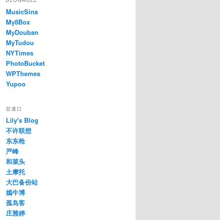
BLOGROLL
MusicSina
My8Box
MyDouban
MyTudou
NYTimes
PhotoBucket
WPThemes
Yupoo
岔道口
Lily's Blog
不许联想
东东枪
严峰
和菜头
土摩托
大巴备份站
嫣牛博
孤岛客
庄雅婷