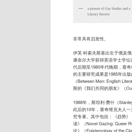
a pioneer of Gay Studies and a
Literary theorist
非常具有启发性。
伊芙·科索夫斯基出生于俄亥俄
康奈尔大学获得英语学士学位
代后期至1980年代晚期，
的主要研究成果是1985年出
（Between Men: English L
斯的《我们共同的朋友》（Our Mu
1988年，斯坦利·费什（Sta
此后的10年，塞奇维克夫人
究专著。其中包括：《趋势》（Te
读》（Novel Gazing: Queer
论》（Epistemology of the Cl