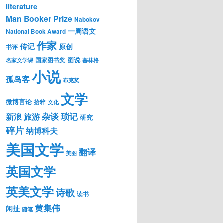
literature
Man Booker Prize
Nabokov
一周语文
National Book Award
作家
传记
原创
书评
图说
国家图书奖
名家文学课
塞林格
小说
孤岛客
布克奖
文学
微博言论
拾粹
文化
琐记
杂谈
新浪
旅游
研究
碎片
纳博科夫
美国文学
翻译
美图
英国文学
英美文学
诗歌
读书
黄集伟
闲扯
随笔