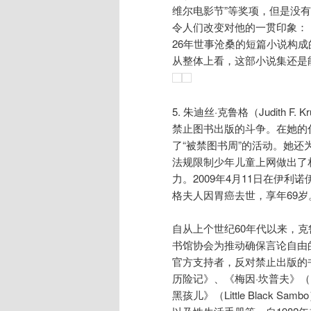
维尔电影节”等奖项，但是没
令人们改变对他的一贯印象：《如
26年世事沧桑的短篇小说构
从整体上看，这部小说集还是
5. 朱迪丝·克鲁格（Judith F
禁止图书出版的斗争。在她的
了“被禁图书周”的活动。她还
法规限制少年儿童上网做出了
力。2009年4月11日在伊利
格夫人因胃癌去世，享年69岁
自从上个世纪60年代以来，
书馆协会为推动确保言论自由
官方支持者，反对禁止出版的
历险记》、《梅因·坎普夫》（Me
黑孩儿》（Little Black S