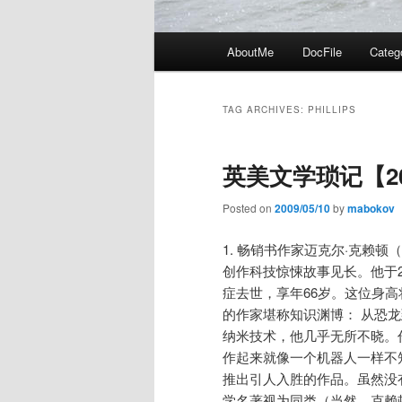
Main
AboutMe
DocFile
Categ
menu
TAG ARCHIVES:
PHILLIPS
英美文学琐记【20
Posted on
2009/05/10
by
mabokov
1. 畅销书作家迈克尔·克赖顿（Mich
创作科技惊悚故事见长。他于20
症去世，享年66岁。这位身
的作家堪称知识渊博： 从恐
纳米技术，他几乎无所不晓。
作起来就像一个机器人一样不
推出引人入胜的作品。虽然没
学名著视为同类（当然，克赖