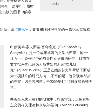
年起，克鲁格夫人领导
books
动每年一次举行，届时
止出版的图书中的章
要活动，请
点击这里
，查看扭腰时报刊发的一篇纪念克鲁格
6. 伊芙·科索夫斯基·塞奇维克（Eve Kosofsky
Sedgwick）是一位成果卓著的文学批评家。她一生
致力于小说作品中的有关性别身份的研究。目前在
文学批评界已经为人所共知的所谓“酷儿研
究”（queer studies）正是在她的努力和帮助下而成
为一项独立的研究方向。 不幸的是，这位现年58岁
的专家，因患乳房癌，于2009年4月12日在曼哈顿去
世。
塞奇维克夫人在她的研究中，打破常规，运用女权
主义的相关理论和米歇尔·福柯（Michel Foucault）