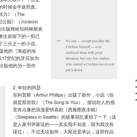
的时候会半途而废。
力》（The
罗纪公园》（Jurassic
顿的出版商哈珀柯林斯表
者生前留下的一部已
No one — except possibly Mr.
了三分之一的小说。
Crichton himself — ever
出版他的《海盗的地
confused them with great
）这部以17世纪的牙买加为
literature, but very few readers
who started a Crichton novel ever
季出版他的另一部作
put it down.
2. 年轻的阿瑟·
菲利普斯（Arthur Phillips）出版了新作，小说《你
就是那首歌》（The Song Is You）。据说给人的感
觉有点像把浪漫爱情喜剧《西雅图夜未眠》
（Sleepless in Seattle）的故事胡乱重组了一下（这
是人家书评家说的——其实我不知道，因为我没有
读过）。不过无论如何，大家还是承认，这部作品