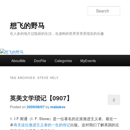
Skip
Skip
to
to
Sear
primary
secondary
content
content
想飞的野马
在人多的地方过隐居的生活，在虚构的世界里享受现实的乐趣
Main
AboutMe
DocFile
Categories
MyEvents
menu
TAG ARCHIVES:
STEVE HELY
英美文学琐记【0907】
2
Posted on
2009/08/07
by
mabokov
1. I·F·斯通（I. F. Stone）是一位著名的左派激进主义者。最近一
本
有关这位激进主义者的一生的传记
出版。这对我们了解美国的左