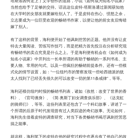
塔斯洛因何走上了文学创作的道路，小说《如何成为知名小说家》
当然也给予了足够的交待。话说这位皮特-塔斯洛通过新闻获知他
在大学时的女朋友就要嫁给别人了。于是皮特在伤心、愤怒之余，
立志要成为一位巨受欢迎的畅销书作家，以便让他的前女友后悔错
嫁了别人。
有了这样的背景，海利便开始了他讽刺挖苦的正题。他并没有让皮
特去大量阅读、苦练写作技巧，而是把精力首先投注在分析研究现
有畅销书的卖点究竟是什么之上。于是海利便有机会在《如何成为
知名小说家》中开列出一长串所谓的有助于畅销的一系列书名、主
要人物、常用的句式、以及一些疯狂的畅销前提条件。还有一些模
式化的情节设置，如：“一位纽约市的警察发现一些哈西德派的犹
太人找到了已经丢失很久的可以改变一切的第11条戒律”，等等。
海利还模仿纽约时报的畅销书列表，诸如《孜然：改变了世界的香
料》、《官司缠身》、《简·奥斯丁妇女调查俱乐部》、《达克虹
的骑师们》，等等。这份列表里还包含了一个科幻故事，讲述了一
个所谓的后原子时代发现曾有过人类踪迹的奇幻故事。无论如何，
海利先生借着皮特的调查研究，对当下各类畅销书竭尽讽刺挖苦恶
搞之能事。
就这样，海利笔下的皮特在他的研究过程中也逐步有了他自己的故