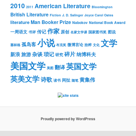
2010
American Literature
2011
Bloomington
British Literature
Fiction
J. D. Salinger
Joyce Carol Oates
Man Booker Prize
literature
Nabokov
National Book Award
作家
传记
一周语文
原创
图说
书评
国家图书奖
名家文学课
小说
文学
孤岛客
微博言论
拾粹
塞林格
布克奖
文化
琐记
碎片
杂谈
新浪
旅游
纳博科夫
研究
美国文学
英国文学
翻译
美图
英美文学
诗歌
黄集伟
闲扯
读书
随笔
Proudly powered by WordPress