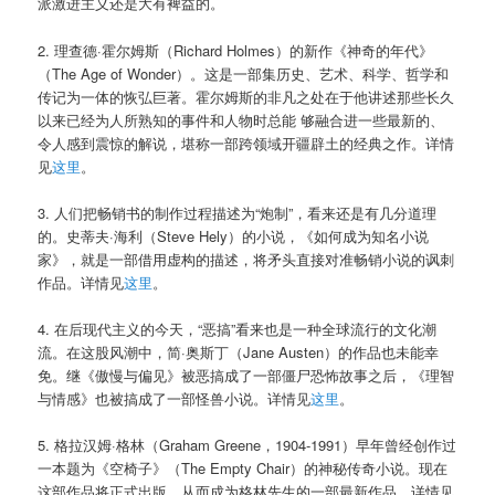
派激进主义还是大有裨益的。
2. 理查德·霍尔姆斯（Richard Holmes）的新作《神奇的年代》
（The Age of Wonder）。这是一部集历史、艺术、科学、哲学和
传记为一体的恢弘巨著。霍尔姆斯的非凡之处在于他讲述那些长久
以来已经为人所熟知的事件和人物时总能 够融合进一些最新的、
令人感到震惊的解说，堪称一部跨领域开疆辟土的经典之作。详情
见
这里
。
3. 人们把畅销书的制作过程描述为“炮制”，看来还是有几分道理
的。史蒂夫·海利（Steve Hely）的小说，《如何成为知名小说
家》，就是一部借用虚构的描述，将矛头直接对准畅销小说的讽刺
作品。详情见
这里
。
4. 在后现代主义的今天，“恶搞”看来也是一种全球流行的文化潮
流。在这股风潮中，简·奥斯丁（Jane Austen）的作品也未能幸
免。继《傲慢与偏见》被恶搞成了一部僵尸恐怖故事之后，《理智
与情感》也被搞成了一部怪兽小说。详情见
这里
。
5. 格拉汉姆·格林（Graham Greene，1904-1991）早年曾经创作过
一本题为《空椅子》（The Empty Chair）的神秘传奇小说。现在
这部作品将正式出版，从而成为格林先生的一部最新作品。详情见