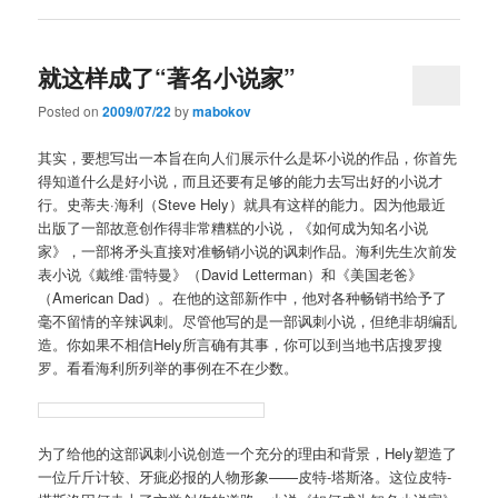
就这样成了“著名小说家”
Posted on
2009/07/22
by
mabokov
其实，要想写出一本旨在向人们展示什么是坏小说的作品，你首先
得知道什么是好小说，而且还要有足够的能力去写出好的小说才
行。史蒂夫·海利（Steve Hely）就具有这样的能力。因为他最近
出版了一部故意创作得非常糟糕的小说，《如何成为知名小说
家》，一部将矛头直接对准畅销小说的讽刺作品。海利先生次前发
表小说《戴维·雷特曼》（David Letterman）和《美国老爸》
（American Dad）。在他的这部新作中，他对各种畅销书给予了
毫不留情的辛辣讽刺。尽管他写的是一部讽刺小说，但绝非胡编乱
造。你如果不相信Hely所言确有其事，你可以到当地书店搜罗搜
罗。看看海利所列举的事例在不在少数。
为了给他的这部讽刺小说创造一个充分的理由和背景，Hely塑造了
一位斤斤计较、牙疵必报的人物形象——皮特-塔斯洛。这位皮特-