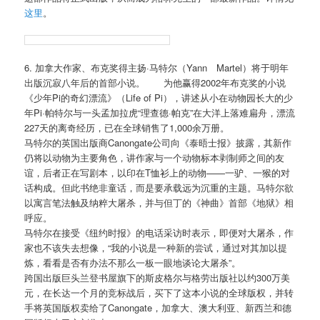
这里
。
6. 加拿大作家、布克奖得主扬·马特尔（Yann Martel）将于明年
出版沉寂八年后的首部小说。 为他赢得2002年布克奖的小说
《少年Pi的奇幻漂流》（Life of Pi），讲述从小在动物园长大的少
年Pi·帕特尔与一头孟加拉虎“理查德·帕克”在大洋上落难扁舟，漂流
227天的离奇经历，已在全球销售了1,000余万册。
马特尔的英国出版商Canongate公司向《泰晤士报》披露，其新作
仍将以动物为主要角色，讲作家与一个动物标本剥制师之间的友
谊，后者正在写剧本，以印在T恤衫上的动物——一驴、一猴的对
话构成。但此书绝非童话，而是要承载远为沉重的主题。马特尔欲
以寓言笔法触及纳粹大屠杀，并与但丁的《神曲》首部《地狱》相
呼应。
马特尔在接受《纽约时报》的电话采访时表示，即便对大屠杀，作
家也不该失去想像，“我的小说是一种新的尝试，通过对其加以提
炼，看看是否有办法不那么一板一眼地谈论大屠杀”。
跨国出版巨头兰登书屋旗下的斯皮格尔与格劳出版社以约300万美
元，在长达一个月的竞标战后，买下了这本小说的全球版权，并转
手将英国版权卖给了Canongate，加拿大、澳大利亚、新西兰和德