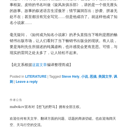
事框架。皮特的书名叫做《旋风灰俱乐部》，讲的是一个很无厘头
的故事。故事的叙述语言生涩傲牙；情节漏洞百出；抄袭、拼凑无
处不在；甚至都没有完全写完……但是他成功了。就这样他成了知
名小说家……
毫无疑问，《如何成为知名小说家》的矛头直指当下唯利是图的畅
销书出版市场，让人们看到了当下畅销书出版业的现状。有人说，
要是海利先生所描述的纯属虚构，也许感觉会更有意思。可惜，与
现实的雷同之处太多了，让人轻松不起来。
【此文系根据
这篇文章
编译整理而成】
Posted in
LITERATURE
|
Tagged
Steve Hely
,
小说
,
恶搞
,
美国文学
,
讽
刺
|
Leave a reply
作者公告
mabokov
宣布对【想飞的野马】拥有全部主权。
欢迎任何有关文学、翻译方面的问题、话题的商谈切磋。也欢迎海阔天
空、天马行空的交流。