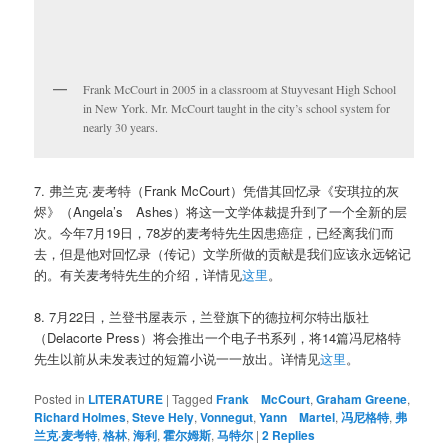
Frank McCourt in 2005 in a classroom at Stuyvesant High School
in New York. Mr. McCourt taught in the city’s school system for
nearly 30 years.
7. 弗兰克·麦考特（Frank McCourt）凭借其回忆录《安琪拉的灰
烬》（Angela’s Ashes）将这一文学体裁提升到了一个全新的层
次。今年7月19日，78岁的麦考特先生因患癌症，已经离我们而
去，但是他对回忆录（传记）文学所做的贡献是我们应该永远铭记
的。有关麦考特先生的介绍，详情见
这里
。
8. 7月22日，兰登书屋表示，兰登旗下的德拉柯尔特出版社
（Delacorte Press）将会推出一个电子书系列，将14篇冯尼格特
先生以前从未发表过的短篇小说一一放出。详情见
这里
。
Posted in
LITERATURE
|
Tagged
Frank McCourt
,
Graham Greene
,
Richard Holmes
,
Steve Hely
,
Vonnegut
,
Yann Martel
,
冯尼格特
,
弗
兰克·麦考特
,
格林
,
海利
,
霍尔姆斯
,
马特尔
|
2
Replies